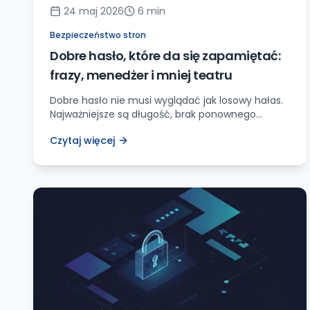
24 maj 2026
6
min
Bezpieczeństwo stron
Dobre hasło, które da się zapamiętać:
frazy, menedżer i mniej teatru
Dobre hasło nie musi wyglądać jak losowy hałas.
Najważniejsze są długość, brak ponownego
używania, menedżer haseł i dodatkowe
Czytaj więcej
uwierzytelnianie tam, gdzie konto ma znaczenie.