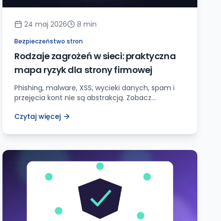
24 maj 2026
8
min
Bezpieczeństwo stron
Rodzaje zagrożeń w sieci: praktyczna
mapa ryzyk dla strony firmowej
Phishing, malware, XSS, wycieki danych, spam i
przejęcia kont nie są abstrakcją. Zobacz
najczęstsze zagrożenia w sieci i checklistę
Czytaj więcej
ochrony strony firmowej.