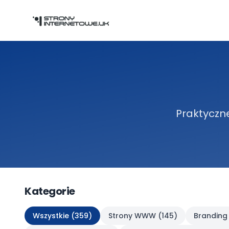
Przejdź do głównej treści
Praktyczne
Kategorie
Wszystkie (
359
)
Strony WWW
(
145
)
Branding