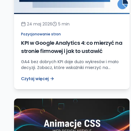
24 maj 2026
5
min
Pozycjonowanie stron
KPI w Google Analytics 4: co mierzyć na
stronie firmowej i jak to ustawić
GA4 bez dobrych KPI daje dużo wykresów i mało
decyzji. Zobacz, które wskaźniki mierzyć na
stronie firmowej, jak ustawić zdarzenia i jak
Czytaj więcej
czytać wyniki.