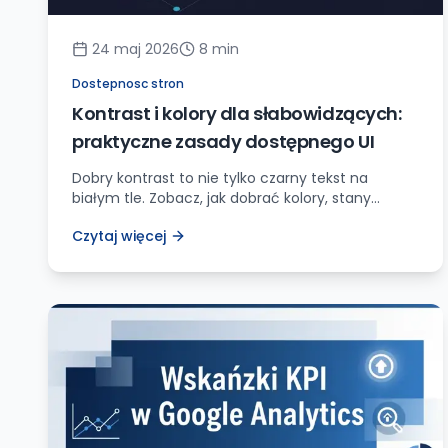
24 maj 2026
8
min
Dostepnosc stron
Kontrast i kolory dla słabowidzących:
praktyczne zasady dostępnego UI
Dobry kontrast to nie tylko czarny tekst na
białym tle. Zobacz, jak dobrać kolory, stany
przycisków, focus i komunikaty błędów pod
Czytaj więcej
dostępność oraz czytelność strony.