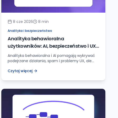
8 cze 2026
8
min
Analityka i bezpieczeństwo
Analityka behawioralna
użytkowników: AI, bezpieczeństwo i UX
bez przesady
Analityka behawioralna i AI pomagają wykrywać
podejrzane działania, spam i problemy UX, ale
muszą działać na konkretnych sygnałach, z
Czytaj więcej
minimalizacją danych i jasną procedurą reakcji.