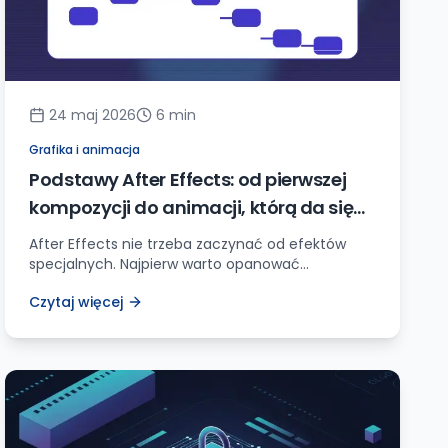
24 maj 2026
6
min
Grafika i animacja
Podstawy After Effects: od pierwszej
kompozycji do animacji, którą da się
użyć na stronie
After Effects nie trzeba zaczynać od efektów
specjalnych. Najpierw warto opanować
kompozycję, warstwy, keyframes, tempo ruchu i
Czytaj więcej
eksport, który nie zabije strony.