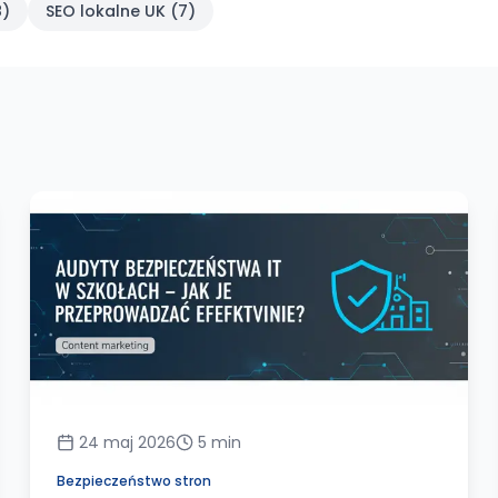
8
)
SEO lokalne UK
(
7
)
24 maj 2026
5
min
Bezpieczeństwo stron