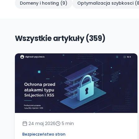
Domeny i hosting
(
9
)
Optymalizacja szybkosci
(
Wszystkie artykuły (359)
24 maj 2026
5
min
Bezpieczeństwo stron