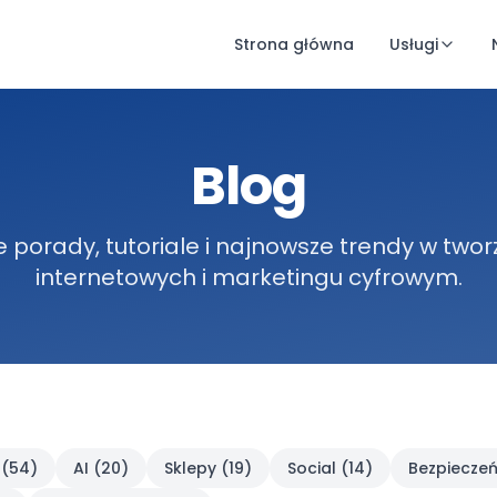
Strona główna
Usługi
Blog
 porady, tutoriale i najnowsze trendy w twor
internetowych i marketingu cyfrowym.
(
54
)
AI
(
20
)
Sklepy
(
19
)
Social
(
14
)
Bezpieczeń