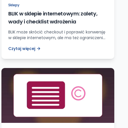
Sklepy
BLIK w sklepie internetowym: zalety,
wady i checklist wdrożenia
BLIK może skrócić checkout i poprawić konwersję
w sklepie internetowym, ale ma też ograniczenia.
Sprawdź zalety, wady, ryzyka i praktyczny
Czytaj więcej
checklist wdrożenia.