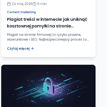
24 maj 2026
6
min
Content marketing
Plagiat treści w internecie: jak uniknąć
kosztownej pomyłki na stronie
firmowej
Plagiat na stronie firmowej to ryzyko prawne,
wizerunkowe i SEO. Najbezpieczniejszy proces to
własny brief, źródła, cytaty pod kontrolą i
Czytaj więcej
archiwum materiałów użytych w publikacji.