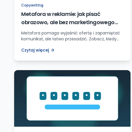
Copywriting
Metafora w reklamie: jak pisać
obrazowo, ale bez marketingowego
bełkotu
Metafora pomaga wyjaśnić ofertę i zapamiętać
komunikat, ale łatwo przesadzić. Zobacz, kiedy
używać metafor w copywritingu, jak je testować i
Czytaj więcej
jak nie popsuć CTA.