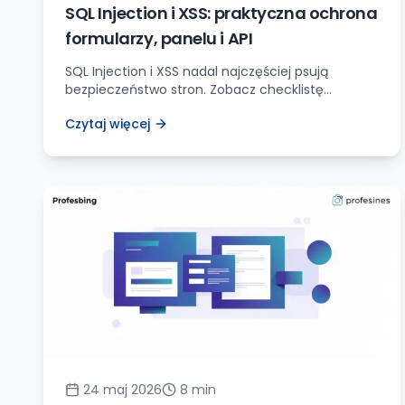
SQL Injection i XSS: praktyczna ochrona
formularzy, panelu i API
SQL Injection i XSS nadal najczęściej psują
bezpieczeństwo stron. Zobacz checklistę
zabezpieczeń, przykłady walidacji, nagłówki, testy
Czytaj więcej
i proces, który warto wdrożyć przed publikacją
formularzy.
24 maj 2026
8
min