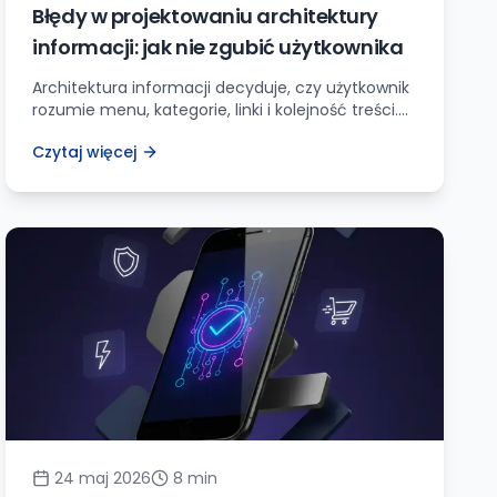
Błędy w projektowaniu architektury
informacji: jak nie zgubić użytkownika
Architektura informacji decyduje, czy użytkownik
rozumie menu, kategorie, linki i kolejność treści.
Zobacz najczęstsze błędy IA na stronach
Czytaj więcej
firmowych, sklepach i blogach oraz praktyczną
checklistę napraw.
24 maj 2026
8
min