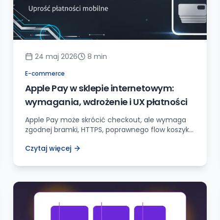
24 maj 2026
8
min
E-commerce
Apple Pay w sklepie internetowym:
wymagania, wdrożenie i UX płatności
Apple Pay może skrócić checkout, ale wymaga
zgodnej bramki, HTTPS, poprawnego flow koszyka
i testów na urządzeniach Apple. Zobacz
Czytaj więcej
praktyczną checklistę wdrożenia w sklepie
internetowym.