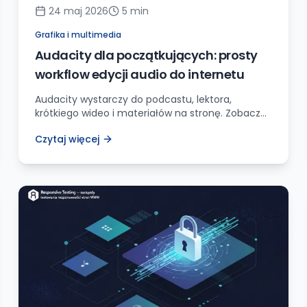
24 maj 2026
5
min
Grafika i multimedia
Audacity dla początkujących: prosty
workflow edycji audio do internetu
Audacity wystarczy do podcastu, lektora,
krótkiego wideo i materiałów na stronę. Zobacz
prosty workflow: nagranie, czyszczenie szumu,
Czytaj więcej
cięcie, normalizacja i eksport.