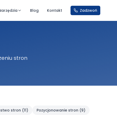
Narzędzia
Blog
Kontakt
Zadzwoń
zeniu stron
stwo stron
(
11
)
Pozycjonowanie stron
(
9
)