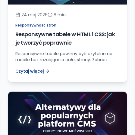
24 maj 2026
8
min
Responsywnosc stron
Responsywne tabele w HTML i CSS: jak
je tworzyć poprawnie
Responsywne tabele powinny być czytelne na
mobile bez rozciągania całej strony. Zobacz
wzorce HTML/CSS, kiedy użyć scrolla, kiedy kart i
Czytaj więcej
jak zachować semantykę.