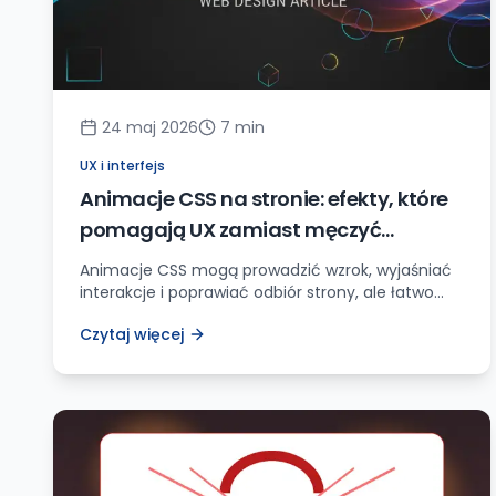
24 maj 2026
7
min
UX i interfejs
Animacje CSS na stronie: efekty, które
pomagają UX zamiast męczyć
użytkownika
Animacje CSS mogą prowadzić wzrok, wyjaśniać
interakcje i poprawiać odbiór strony, ale łatwo
przesadzić. Zobacz praktyczne zasady, przykłady
Czytaj więcej
zastosowań i checklistę wydajności.