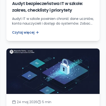
Audyt bezpieczeństwa IT w szkole:
zakres, checklisty i priorytety
Audyt IT w szkole powinien chronić dane uczniów,
konta nauczycieli i dostęp do systemów. Zobacz
praktyczny zakres kontroli, priorytety i plan
Czytaj więcej
działań po audycie.
24 maj 2026
5
min