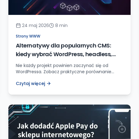
24 maj 2026
8
min
Strony WWW
Alternatywy dla popularnych CMS:
kiedy wybrać WordPress, headless,
SaaS albo custom
Nie każdy projekt powinien zaczynać się od
WordPressa. Zobacz praktyczne porównanie
klasycznych CMS-ów, headless, SaaS i rozwiązań
Czytaj więcej
custom pod koszty, SEO, bezpieczeństwo i rozwój
strony.