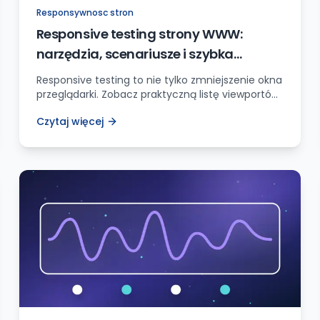
Responsywnosc stron
Responsive testing strony WWW:
narzędzia, scenariusze i szybka
checklista QA
Responsive testing to nie tylko zmniejszenie okna
przeglądarki. Zobacz praktyczną listę viewportów,
narzędzi, elementów do sprawdzenia i typowych
Czytaj więcej
błędów na mobile.