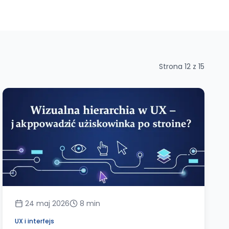
Strona
12
z
15
24 maj 2026
8
min
UX i interfejs