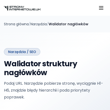
Przejdź do głównej treści
Strona główna
/
Narzędzia
/
Walidator nagłówków
Narzędzia /
SEO
Walidator struktury
nagłówków
Podaj URL. Narzędzie pobierze stronę, wyciągnie H1-
H6, znajdzie błędy hierarchii i poda priorytety
poprawek.