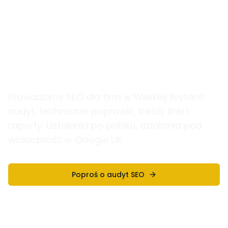
Pozycjonowanie stron
w UK i Google UK
Prowadzimy SEO dla firm w Wielkiej Brytanii:
audyt, techniczne poprawki, treści, linki i
raporty. Ustalenia po polsku, działania pod
widoczność w Google UK.
Poproś o audyt SEO
Zobacz Szczegóły