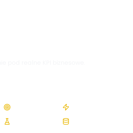
nych i
ie pod realne KPI biznesowe.
zegóły
KPI
Konwersje
A/B Testy
Big Data