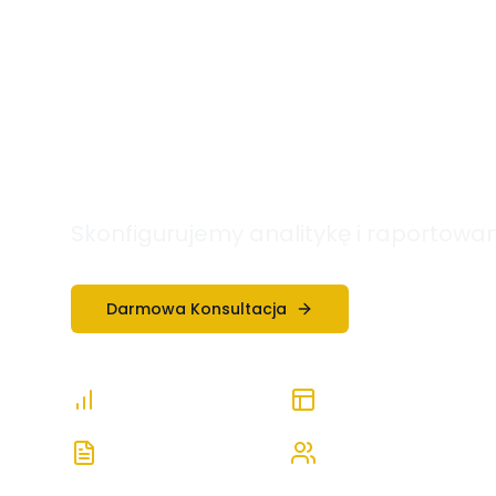
Analityka da
tracking
Skonfigurujemy analitykę i raportowan
Darmowa Konsultacja
Zobacz Szc
GA4
Dashboardy
Raporty
Segmentacja