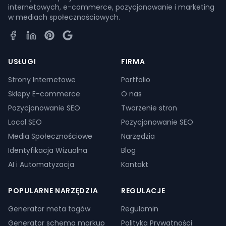
internetowych, e-commerce, pozycjonowanie i marketing
w mediach społecznościowych.
Facebook
LinkedIn
Pinterest
Google Business Profile
USŁUGI
FIRMA
Strony Internetowe
Portfolio
Sklepy E-commerce
O nas
Pozycjonowanie SEO
Tworzenie stron
Local SEO
Pozycjonowanie SEO
Media Społecznościowe
Narzędzia
Identyfikacja Wizualna
Blog
AI i Automatyzacja
Kontakt
POPULARNE NARZĘDZIA
REGULACJE
Generator meta tagów
Regulamin
Generator schema markup
Polityka Prywatności