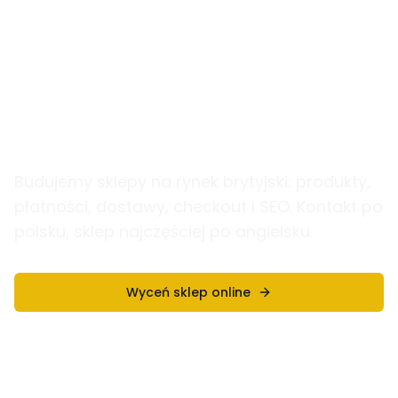
Tworzenie sklepów
internetowych w UK
Budujemy sklepy na rynek brytyjski: produkty,
płatności, dostawy, checkout i SEO. Kontakt po
polsku, sklep najczęściej po angielsku.
Wyceń sklep online
Zobacz Szczegóły