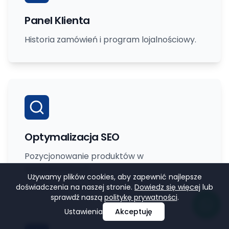
Panel Klienta
Historia zamówień i program lojalnościowy.
Optymalizacja SEO
Pozycjonowanie produktów w
wyszukiwarkach.
Używamy plików cookies, aby zapewnić najlepsze
doświadczenia na naszej stronie.
Dowiedz się więcej
lub
sprawdź naszą
politykę prywatności
.
Ustawienia
Akceptuję