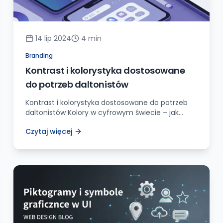
14 lip 2024
4
min
Branding
Kontrast i kolorystyka dostosowane
do potrzeb daltonistów
Kontrast i kolorystyka dostosowane do potrzeb
daltonistów Kolory w cyfrowym świecie – jak
poradzić sobie z daltonizmem? Jako projektantka
Czytaj więcej
stron internetowych od lat pracuję z klientami,
którzy mają różne preferencje i ograniczenia
związane z postrzeganiem kolorów. Jedną z
najczęstszych kwestii, z którymi się spotykam,
jest dostosowanie kolorystyki i kontrastu do
potrzeb osób dotkniętych daltonizmem. Jeśli […]