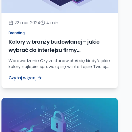
22 mar 2024
4
min
Branding
Kolory w branży budowlanej – jakie
wybrać do interfejsu firmy
budowlanej?
Wprowadzenie Czy zastanawiałeś się kiedyś, jakie
kolory najlepiej sprawdzą się w interfejsie Twojej
firmy budowlanej? Ta kwestia jest kluczowa,
Czytaj więcej
ponieważ odpowiedni dobór kolorystyki może
mieć znaczący wpływ na postrzeganie Twojej
marki przez klientów. Kolory odgrywają ważną rolę
w kształtowaniu wizerunku firmy, wywoływaniu
określonych emocji i przekazywaniu
odpowiednich komunikatów. W niniejszym
artykule dogłębnie omówię, jak wybrać […]