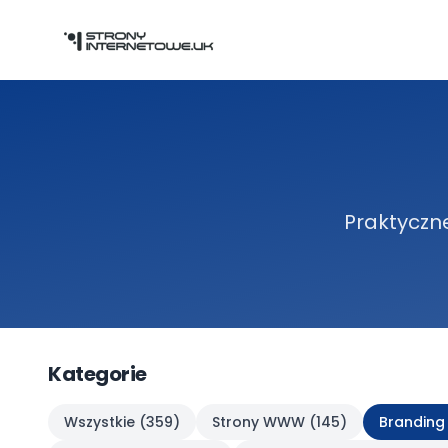
Przejdź do głównej treści
Praktyczne
Kategorie
Wszystkie (
359
)
Strony WWW
(
145
)
Branding