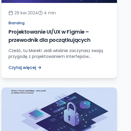
29 kwi 2024
4
min
Branding
Projektowanie UI/UX w Figmie –
przewodnik dla początkujących
Cześć, tu Marek! Jeśli właśnie zaczynasz swoją
przygodę z projektowaniem interfejsów
użytkownika i doświadczenia użytkownika, to
Czytaj więcej
mam dla Ciebie świetną wiadomość – ten
artykuł jest dokładnie tym, czego potrzebujesz!
Przygotowałem dla Ciebie kompleksowy
przewodnik, który poprowadzi Cię krok po kroku
przez podstawy projektowania w Figmie. Usiądź
wygodnie, zapal swoją ulubioną kawę i pozwól, że
wprowadzę […]