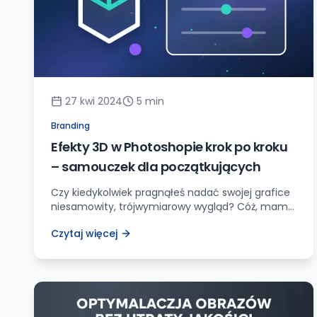
27 kwi 2024
5
min
Branding
Efekty 3D w Photoshopie krok po kroku
– samouczek dla początkujących
Czy kiedykolwiek pragnąłeś nadać swojej grafice
niesamowity, trójwymiarowy wygląd? Cóż, mam
dla Ciebie dobrą nowinę – możesz to zrobić,
Czytaj więcej
korzystając z potężnego narzędzia, jakim jest
Adobe Photoshop! W tym obszernym, krok po
kroku przewodniku, odkryjemy tajniki tworzenia
efektów 3D, które błyskawicznie ożywią Twoje
projekty i sprawią, że Twoja publika będzie
zachwycona. Zacznijmy od podstaw: Czym […]