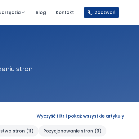
Narzędzia
Blog
Kontakt
Zadzwoń
zeniu stron
Wyczyść filtr i pokaż wszystkie artykuły
stwo stron
(
11
)
Pozycjonowanie stron
(
9
)