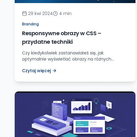
29 kwi 2024
4
min
Branding
Responsywne obrazy w CSS –
przydatne techniki
Czy kiedykolwiek zastanawiałeś się, jak
optymalnie wyświetlać obrazy na różnych
urządzeniach? Czy wiesz, że istnieją sprytne
Czytaj więcej
techniki CSS, które mogą pomóc Ci w tym
zadaniu? Szykuj się, bo zaraz podzielę się z Tobą
całą masą cennych informacji na ten temat!
Jako miłośnik stron internetowych i webmaster
ze stażem, od lat zmagam się z wyzwaniem,
jakim […]