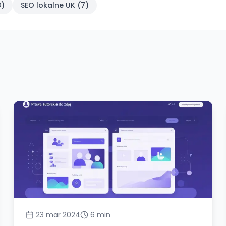
8
)
SEO lokalne UK
(
7
)
23 mar 2024
6
min