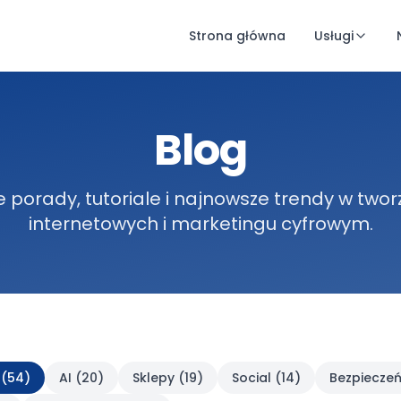
Strona główna
Usługi
Blog
 porady, tutoriale i najnowsze trendy w twor
internetowych i marketingu cyfrowym.
(
54
)
AI
(
20
)
Sklepy
(
19
)
Social
(
14
)
Bezpieczeń