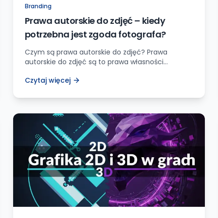
Branding
Prawa autorskie do zdjęć – kiedy
potrzebna jest zgoda fotografa?
Czym są prawa autorskie do zdjęć? Prawa
autorskie do zdjęć są to prawa własności
intelektualnej, które przysługują osobie, która
Czytaj więcej
utworzyła dane dzieło fotograficzne. Fotograf
nabywa prawa autorskie do swoich zdjęć w
momencie ich wykonania. Oznacza to, że tylko
on ma wyłączne prawo do korzystania ze swoich
zdjęć, decydowania o ich wykorzystaniu oraz
pobierania z tego […]