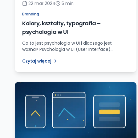
22 mar 2024
5
min
Branding
Kolory, kształty, typografia –
psychologia w UI
Co to jest psychologia w UI i dlaczego jest
ważna? Psychologia w UI (User Interface)
odgrywa kluczową rolę w tworzeniu efektywnych
Czytaj więcej
i angażujących doświadczeń dla użytkowników.
Koncentruje się na zrozumieniu, w jaki sposób
ludzki umysł interpretuje i reaguje na różne
elementy wizualne, takie jak kolory, kształty i
typografia. Przez dogłębne zrozumienie tych
czynników projektanci UI […]