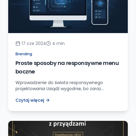
17 cze 2024
4
min
Branding
Proste sposoby na responsywne menu
boczne
Wprowadzenie do świata responsywnego
projektowania Usiądź wygodnie, bo zaraz
wciągniemy się w świat responsywnego
Czytaj więcej
projektowania stron internetowych! Jeśli
kiedykolwiek próbowałeś stworzyć stronę, która
wygląda tak samo dobrze na telefonie, jak i na
dużym monitorze, wiesz, że to nie jest byle jaka
sztuka. Na szczęście, dzisiaj przejdziemy przez
kilka prostych sposobów, które pomogą Ci