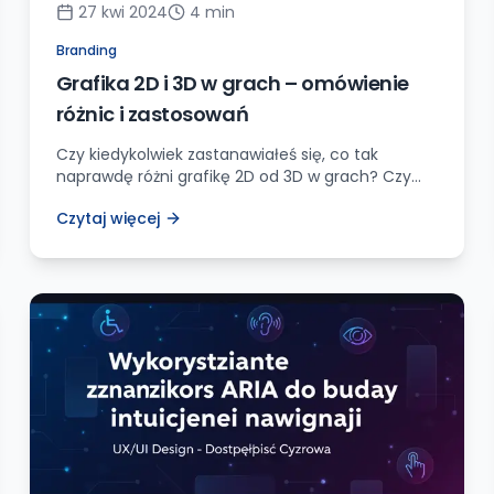
27 kwi 2024
4
min
Branding
Grafika 2D i 3D w grach – omówienie
różnic i zastosowań
Czy kiedykolwiek zastanawiałeś się, co tak
naprawdę różni grafikę 2D od 3D w grach? Czy
widzisz te różnice podczas rozgrywki, czy po
Czytaj więcej
prostu przyjmujesz je jako oczywiste? Jako
doświadczony gracz mogę Ci zdradzić, że te dwa
światy graficzne znacząco różnią się od siebie, a
ich odpowiednie zastosowanie może stanowić
klucz do stworzenia wciągającej i wyróżniającej
[…]