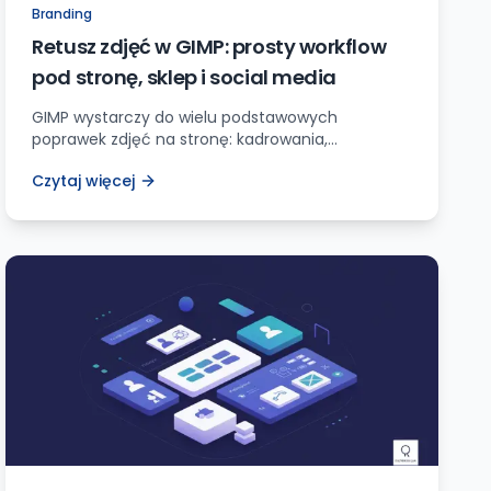
Branding
Retusz zdjęć w GIMP: prosty workflow
pod stronę, sklep i social media
GIMP wystarczy do wielu podstawowych
poprawek zdjęć na stronę: kadrowania,
ekspozycji, wyostrzenia, usuwania drobnych
Czytaj więcej
elementów i eksportu WebP/JPG. Zobacz
praktyczny workflow bez niszczenia oryginału.