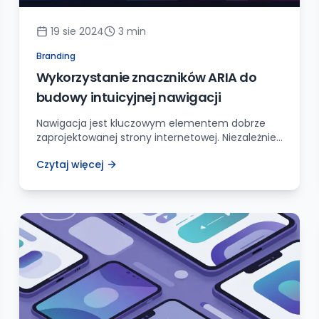
19 sie 2024
3
min
Branding
Wykorzystanie znaczników ARIA do
budowy intuicyjnej nawigacji
Nawigacja jest kluczowym elementem dobrze
zaprojektowanej strony internetowej. Niezależnie
od tego, czy użytkownik chce znaleźć określoną
Czytaj więcej
informację, dokonać zakupu, czy po prostu
przeglądać zawartość, musi móc łatwo i
intuicyjnie poruszać się po witrynie. Dla milionów
osób z różnego rodzaju niepełnosprawnościami,
nawigacja po stronach internetowych może
stanowić prawdziwe wyzwanie. Technologie
wspomagające, takie jak czytniki ekranowe czy
[…]