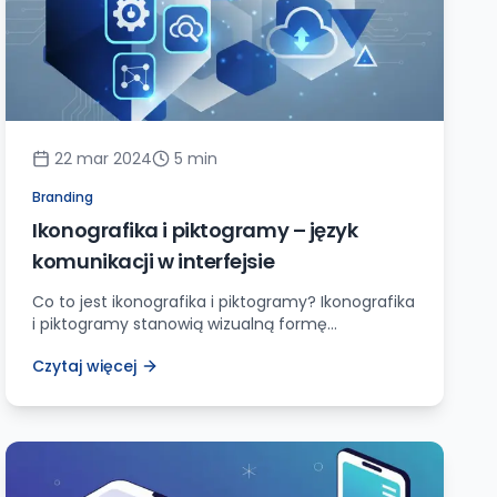
22 mar 2024
5
min
Branding
Ikonografika i piktogramy – język
komunikacji w interfejsie
Co to jest ikonografika i piktogramy? Ikonografika
i piktogramy stanowią wizualną formę
komunikacji, gdzie informacje są przekazywane
Czytaj więcej
za pomocą symboli graficznych lub obrazowych
zamiast słów. Są one szeroko stosowane w
interakcjach człowiek-komputer (HCI) oraz
interfejsach użytkownika (UI) w celu zapewnienia
łatwej i intuicyjnej nawigacji oraz zrozumienia dla
użytkowników. Piktogramy i ikony mają na celu