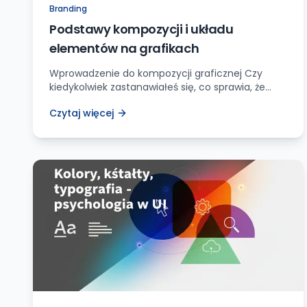
Branding
Podstawy kompozycji i układu
elementów na grafikach
Wprowadzenie do kompozycji graficznej Czy
kiedykolwiek zastanawiałeś się, co sprawia, że
niektóre grafiki wyglądają tak porywająco, a inne
Czytaj więcej
wydają się nijakie i niezorganizowane? Odpowiedź
leży w podstawach kompozycji – tej urzekającej
magii, która przekształca zwykłe elementy w
niezapomniane i przykuwające wzrok obrazy.
Pozwól, że zanurzę się w ten fascynujący temat i
podzielę się z Tobą […]