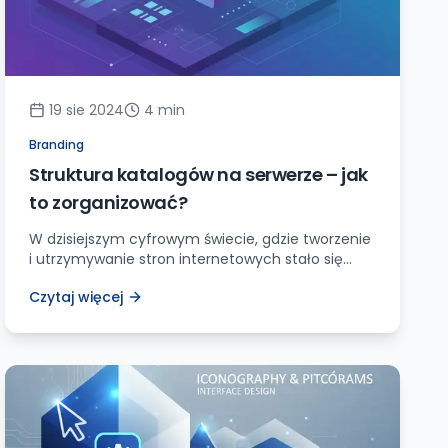
19 sie 2024
4
min
Branding
Struktura katalogów na serwerze – jak
to zorganizować?
W dzisiejszym cyfrowym świecie, gdzie tworzenie
i utrzymywanie stron internetowych stało się
kluczowym elementem sukcesu wielu firm,
Czytaj więcej
sprawna organizacja struktury katalogów na
serwerze jest kluczem do efektywnej pracy. Czy
kiedykolwiek zdarzyło Ci się zalogować na swój
serwer i poczuć się jak w gąszczu plików, nie
mając pojęcia, gdzie znajduje się Twoja strona
internetowa? A może […]