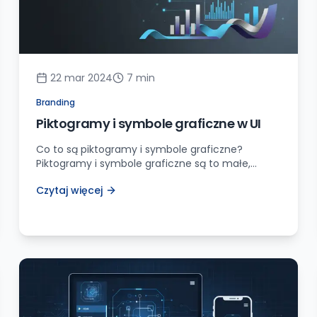
22 mar 2024
7
min
Branding
Piktogramy i symbole graficzne w UI
Co to są piktogramy i symbole graficzne?
Piktogramy i symbole graficzne są to małe,
uproszczone obrazki lub ikonki, które reprezentują
Czytaj więcej
różne obiekty, czynności lub koncepcje w
interfejsie użytkownika (UI). Ich podstawową
funkcją jest przekazywanie informacji w sposób
jasny i zrozumiały dla użytkownika bez
konieczności użycia słów. Mogą występować
samodzielnie lub towarzyszyć tekstowi w celu
zwiększenia […]