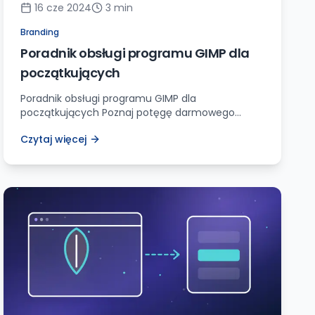
16 cze 2024
3
min
Branding
Poradnik obsługi programu GIMP dla
początkujących
Poradnik obsługi programu GIMP dla
początkujących Poznaj potęgę darmowego
projektowania grafiki Cześć! Czy znacie program
Czytaj więcej
GIMP? Jeśli nie, to zaraz to się zmieni. Jako ktoś,
kto przez lata stworzył setki projektów
graficznych, chcę się z wami podzielić moimi
sekretami na temat tego darmowego i niezwykle
potężnego narzędzia. Przygotujcie się na podróż
pełną odkryć, kreatywności i […]