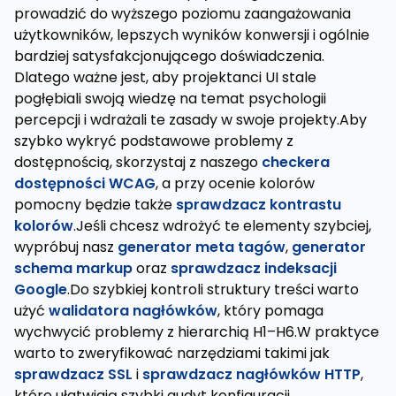
prowadzić do wyższego poziomu zaangażowania
użytkowników, lepszych wyników konwersji i ogólnie
bardziej satysfakcjonującego doświadczenia.
Dlatego ważne jest, aby projektanci UI stale
pogłębiali swoją wiedzę na temat psychologii
percepcji i wdrażali te zasady w swoje projekty.Aby
szybko wykryć podstawowe problemy z
dostępnością, skorzystaj z naszego
checkera
dostępności WCAG
, a przy ocenie kolorów
pomocny będzie także
sprawdzacz kontrastu
kolorów
.Jeśli chcesz wdrożyć te elementy szybciej,
wypróbuj nasz
generator meta tagów
,
generator
schema markup
oraz
sprawdzacz indeksacji
Google
.Do szybkiej kontroli struktury treści warto
użyć
walidatora nagłówków
, który pomaga
wychwycić problemy z hierarchią H1–H6.W praktyce
warto to zweryfikować narzędziami takimi jak
sprawdzacz SSL
i
sprawdzacz nagłówków HTTP
,
które ułatwiają szybki audyt konfiguracji.