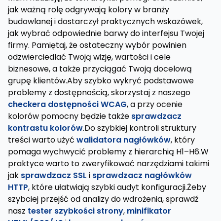
jak ważną rolę odgrywają kolory w branży
budowlanej i dostarczył praktycznych wskazówek,
jak wybrać odpowiednie barwy do interfejsu Twojej
firmy. Pamiętaj, że ostateczny wybór powinien
odzwierciedlać Twoją wizję, wartości i cele
biznesowe, a także przyciągać Twoją docelową
grupę klientów.Aby szybko wykryć podstawowe
problemy z dostępnością, skorzystaj z naszego
checkera dostępności WCAG
, a przy ocenie
kolorów pomocny będzie także
sprawdzacz
kontrastu kolorów
.Do szybkiej kontroli struktury
treści warto użyć
walidatora nagłówków
, który
pomaga wychwycić problemy z hierarchią H1–H6.W
praktyce warto to zweryfikować narzędziami takimi
jak
sprawdzacz SSL
i
sprawdzacz nagłówków
HTTP
, które ułatwiają szybki audyt konfiguracji.Żeby
szybciej przejść od analizy do wdrożenia, sprawdź
nasz
tester szybkości strony
,
minifikator