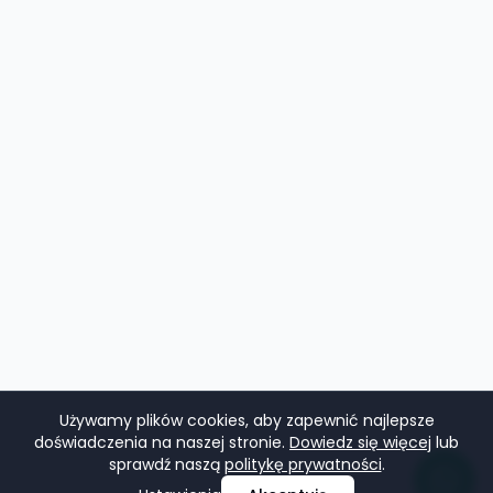
Używamy plików cookies, aby zapewnić najlepsze
doświadczenia na naszej stronie.
Dowiedz się więcej
lub
sprawdź naszą
politykę prywatności
.