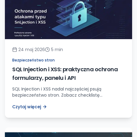
24 maj 2026
5
min
Bezpieczeństwo stron
SQL Injection i XSS: praktyczna ochrona
formularzy, panelu i API
SQL Injection i XSS nadal najczęściej psują
bezpieczeństwo stron. Zobacz checklistę
zabezpieczeń, przykłady walidacji, nagłówki, testy i
Czytaj więcej
proces, który warto wdrożyć przed publikacją
formularzy.