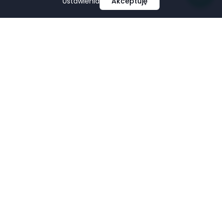
Ustawienia
Akceptuję
Profesjonalne projektowanie i tworzenie stron
internetowych, e-commerce, pozycjonowanie i marketing
w mediach społecznościowych.
Facebook
LinkedIn
Pinterest
Google Business Profile
USŁUGI
FIRMA
Strony Internetowe
Portfolio
Sklepy E-commerce
O nas
Pozycjonowanie SEO
Tworzenie stron