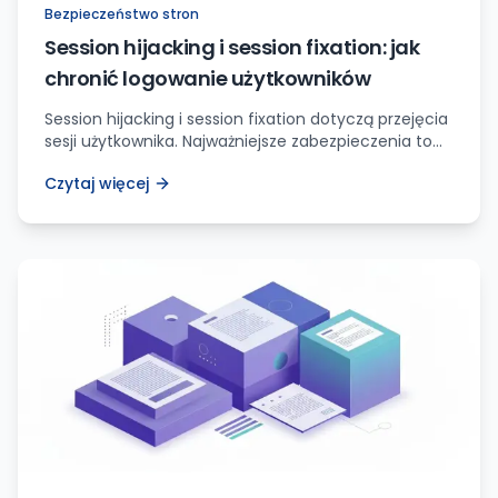
Bezpieczeństwo stron
Session hijacking i session fixation: jak
chronić logowanie użytkowników
Session hijacking i session fixation dotyczą przejęcia
sesji użytkownika. Najważniejsze zabezpieczenia to
regeneracja ID sesji po logowaniu, HTTPS, poprawne
Czytaj więcej
cookies i sensowne wygaszanie sesji.