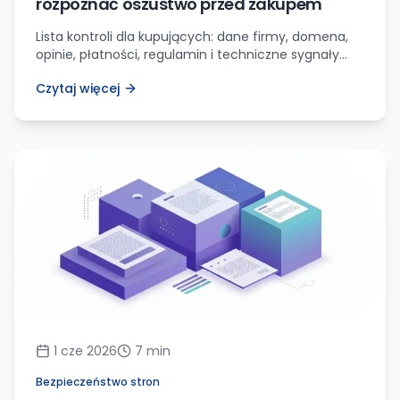
rozpoznać oszustwo przed zakupem
Lista kontroli dla kupujących: dane firmy, domena,
opinie, płatności, regulamin i techniczne sygnały
ostrzegawcze. Sprawdź, jak rozpoznać fałszywy sklep
Czytaj więcej
internetowy przed zakupem.
1 cze 2026
7
min
Bezpieczeństwo stron