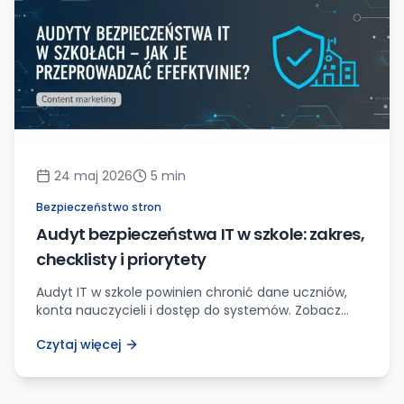
24 maj 2026
5
min
Bezpieczeństwo stron
Audyt bezpieczeństwa IT w szkole: zakres,
checklisty i priorytety
Audyt IT w szkole powinien chronić dane uczniów,
konta nauczycieli i dostęp do systemów. Zobacz
praktyczny zakres kontroli, priorytety i plan działań
Czytaj więcej
po audycie.