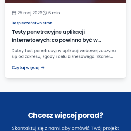
25 maj 2026
6
min
Bezpieczeństwo stron
Testy penetracyjne aplikacji
internetowych: co powinno być w
zakresie, zanim ktoś zacznie klikać skaner
Dobry test penetracyjny aplikacji webowej zaczyna
się od zakresu, zgody i celu biznesowego. Skaner
może pomóc, ale nie zastąpi ręcznego sprawdzenia
Czytaj więcej
logiki, uprawnień i danych.
Chcesz więcej porad?
Skontaktuj się z nami, aby omówić Twój projekt