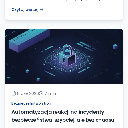
przekierowań, HSTS, cookies Secure i braku
Czytaj więcej
mieszanej zawartości.
8 cze 2026
7
min
Bezpieczeństwo stron
Automatyzacja reakcji na incydenty
bezpieczeństwa: szybciej, ale bez chaosu