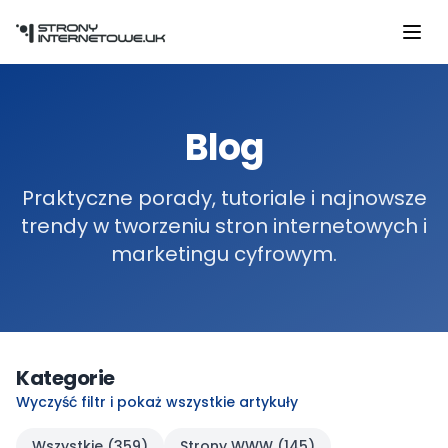
Przejdź do głównej treści
Blog
Praktyczne porady, tutoriale i najnowsze
trendy w tworzeniu stron internetowych i
marketingu cyfrowym.
Kategorie
Wyczyść filtr i pokaż wszystkie artykuły
Wszystkie (
359
)
Strony WWW
(
145
)