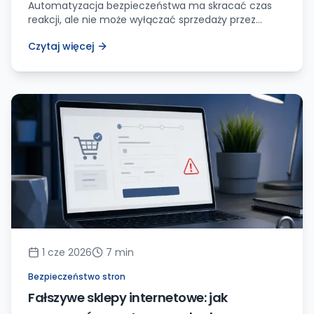
Automatyzacja bezpieczeństwa ma skracać czas
reakcji, ale nie może wyłączać sprzedaży przez
fałszywe alarmy. Zobacz, co monitorować, co
Czytaj więcej
automatyzować i gdzie zostawić decyzję
człowiekowi.
1 cze 2026
7
min
Bezpieczeństwo stron
Fałszywe sklepy internetowe: jak