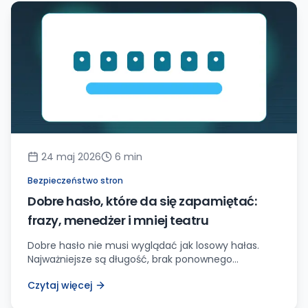
24 maj 2026
6
min
Bezpieczeństwo stron
Dobre hasło, które da się zapamiętać:
frazy, menedżer i mniej teatru
Dobre hasło nie musi wyglądać jak losowy hałas.
Najważniejsze są długość, brak ponownego
używania, menedżer haseł i dodatkowe
Czytaj więcej
uwierzytelnianie tam, gdzie konto ma znaczenie.