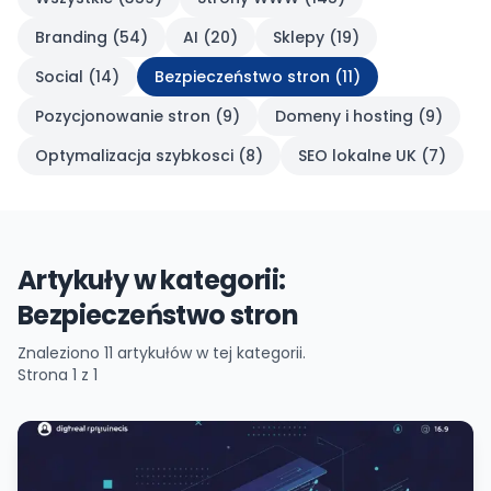
Branding
(
54
)
AI
(
20
)
Sklepy
(
19
)
Social
(
14
)
Bezpieczeństwo stron
(
11
)
Pozycjonowanie stron
(
9
)
Domeny i hosting
(
9
)
Optymalizacja szybkosci
(
8
)
SEO lokalne UK
(
7
)
Artykuły w kategorii:
Bezpieczeństwo stron
Znaleziono
11
artykułów w tej kategorii.
Strona
1
z
1