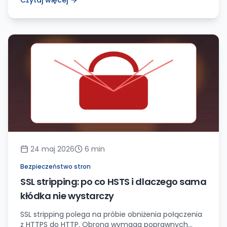
Czytaj więcej
firmowej.
24 maj 2026
6
min
Bezpieczeństwo stron
SSL stripping: po co HSTS i dlaczego sama
kłódka nie wystarczy
SSL stripping polega na próbie obniżenia połączenia
z HTTPS do HTTP. Obrona wymaga poprawnych