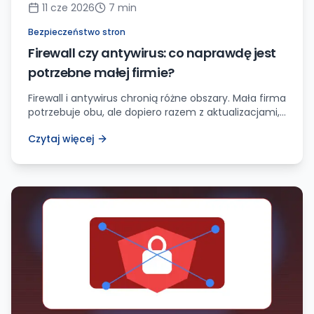
11 cze 2026
7
min
Bezpieczeństwo stron
Firewall czy antywirus: co naprawdę jest
potrzebne małej firmie?
Firewall i antywirus chronią różne obszary. Mała firma
potrzebuje obu, ale dopiero razem z aktualizacjami,
backupem, 2FA i monitoringiem strony daje to
Czytaj więcej
sensowną ochronę.