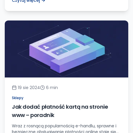
Czytaj więcej
WordPressie? Świetnie się składa, że trafiłeś na ten
artykuł! Zaraz rozwieję Twoje wątpliwości i pokażę Ci,
krok po kroku, jak to zrobić. Przede wszystkim, warto
podkreślić, że integracja płatności PayPal z Twoją
witryną WordPress niesie […]
19 sie 2024
6
min
Sklepy
Jak dodać płatność kartą na stronie
www – poradnik
Wraz z rosnącą popularnością e-handlu, sprawne i
bezpieczne obsługiwanie płatności online staje się