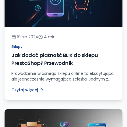
19 sie 2024
4
min
Sklepy
Jak dodać płatność BLIK do sklepu
PrestaShop? Przewodnik
Prowadzenie własnego sklepu online to ekscytująca,
ale jednocześnie wymagająca ścieżka. Jednym z
kluczowych elementów sukcesu jest zaoferowanie
Czytaj więcej
klientom wygodnych i bezpiecznych metod
płatności. W dobie rosnącej popularności płatności
mobilnych, integracja rozwiązania BLIK może być
doskonałym wyborem dla sklepów internetowych
działających na platformie PrestaShop. Poznaj
korzyści płatności BLIK w Twoim sklepie PrestaShop
Wprowadzenie BLIK-a do Twojego […]