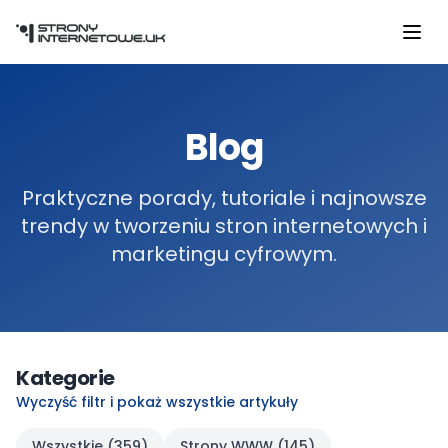
Przejdź do głównej treści
Blog
Praktyczne porady, tutoriale i najnowsze
trendy w tworzeniu stron internetowych i
marketingu cyfrowym.
Kategorie
Wyczyść filtr i pokaż wszystkie artykuły
Wszystkie (
359
)
Strony WWW
(
145
)