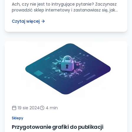
Ach, czy nie jest to intrygujące pytanie? Zaczynasz
prowadzić sklep internetowy i zastanawiasz się, jak
przyciągnąć jeszcze więcej klientów do swojej
Czytaj więcej
wirtualnej przystani. Cóż, mam dla Ciebie idealną
receptę – dodanie opcji płatności BLIK! To
nowatorskie rozwiązanie, które podbiło serca
milionów Polaków, a Ty musisz je mieć w swoim
arsenale. Czym jest BLIK i dlaczego […]
19 sie 2024
4
min
Sklepy
Przygotowanie grafiki do publikacji