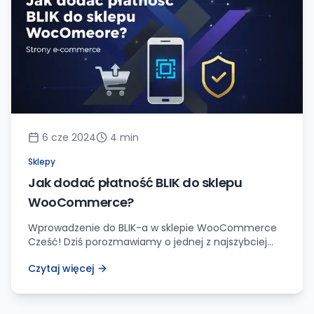
[…]
6 cze 2024
4
min
Sklepy
Jak dodać płatność BLIK do sklepu
WooCommerce?
Wprowadzenie do BLIK-a w sklepie WooCommerce
Cześć! Dziś porozmawiamy o jednej z najszybciej
rozwijających się metod płatności w Polsce – BLIK-u.
Czytaj więcej
Jeśli prowadzisz sklep internetowy oparty na
WordPress i WooCommerce, to z pewnością chcesz
dać swoim klientom jak najszerszy wybór sposobów
zapłaty. A BLIK to idealne rozwiązanie, szczególnie