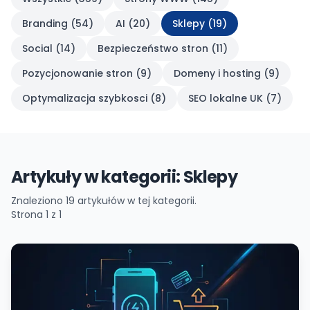
Branding
(
54
)
AI
(
20
)
Sklepy
(
19
)
Social
(
14
)
Bezpieczeństwo stron
(
11
)
Pozycjonowanie stron
(
9
)
Domeny i hosting
(
9
)
Optymalizacja szybkosci
(
8
)
SEO lokalne UK
(
7
)
Artykuły w kategorii: Sklepy
Znaleziono
19
artykułów w tej kategorii.
Strona
1
z
1