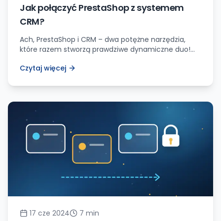
Jak połączyć PrestaShop z systemem
CRM?
Ach, PrestaShop i CRM – dwa potężne narzędzia,
które razem stworzą prawdziwe dynamiczne duo!
Jako właściciel firmy świadczącej usługi tworzenia
Czytaj więcej
stron internetowych i ich pozycjonowania,
nieustannie poszukuję sposobów, aby usprawnić i
zoptymalizować działania moich klientów. A co
może być lepsze niż połączenie wiodącej platformy
e-commerce, jaką jest PrestaShop, z wydajnym
systemem zarządzania relacjami z klientami […]
17 cze 2024
7
min