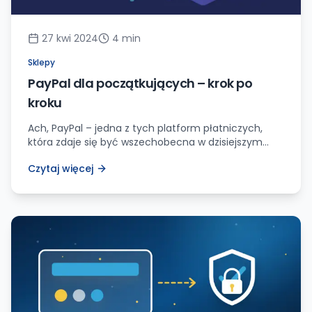
27 kwi 2024
4
min
Sklepy
PayPal dla początkujących – krok po
kroku
Ach, PayPal – jedna z tych platform płatniczych,
która zdaje się być wszechobecna w dzisiejszym
cyfrowym świecie. Czy ty również należysz do grona
Czytaj więcej
tych, którzy wciąż zastanawiają się, jak w pełni
wykorzystać wszystkie możliwości, jakie oferuje ta
usługa? Nic dziwnego, w końcu ta wszechstronna
platforma może początkowo wydawać się nieco
przytłaczająca, zwłaszcza jeśli korzystasz z […]