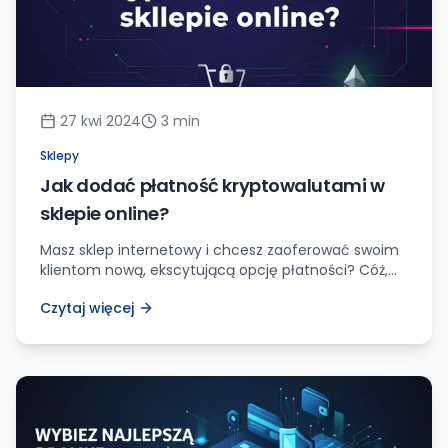
27 kwi 2024
3
min
Sklepy
Jak dodać płatność kryptowalutami w
sklepie online?
Masz sklep internetowy i chcesz zaoferować swoim
klientom nową, ekscytującą opcję płatności? Cóż,
pozwól, że Ci podpowiem – dodanie obsługi
Czytaj więcej
kryptowalut może być strzałem w dziesiątkę! Wiem,
wiem, dla niektórych z Was słowo „kryptowaluty”
brzmi jak język obcy, ale spokojnie, wyjaśnię Wam
wszystko krok po kroku. Szykujcie się na fascynującą
podróż w świat cyfrowych pieniędzy! […]