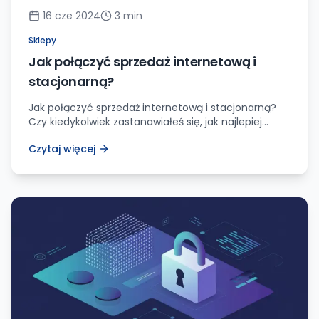
16 cze 2024
3
min
Sklepy
Jak połączyć sprzedaż internetową i
stacjonarną?
Jak połączyć sprzedaż internetową i stacjonarną?
Czy kiedykolwiek zastanawiałeś się, jak najlepiej
zintegrować swój sklep internetowy z twoim
Czytaj więcej
tradycyjnym sklepem stacjonarnym? Jeśli tak, to
dobrze trafiłeś! Jako właściciel firmy projektującej
strony internetowe, mam przyjemność podzielić się
z Tobą moimi spostrzeżeniami na temat tego, jak z
powodzeniem połączyć te dwa kanały sprzedaży.
Dlaczego warto zintegrować sprzedaż […]