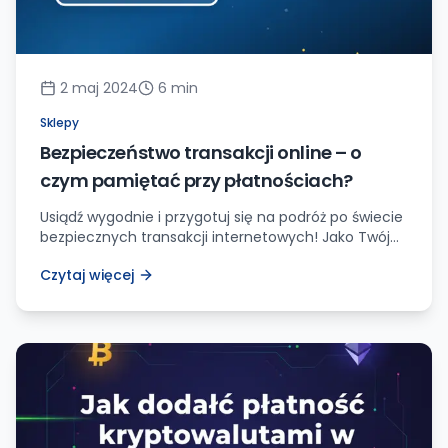
2 maj 2024
6
min
Sklepy
Bezpieczeństwo transakcji online – o
czym pamiętać przy płatnościach?
Usiądź wygodnie i przygotuj się na podróż po świecie
bezpiecznych transakcji internetowych! Jako Twój
przewodnik, poprowadzę Cię przez meandry online,
Czytaj więcej
zdradzając wszystkie sekrety, o których powinieneś
pamiętać, gdy dokonujesz płatności w sieci.
Gotowy? Ruszajmy! Dlaczego bezpieczeństwo
transakcji online jest takie ważne? Zastanawiasz się,
dlaczego w ogóle powinno Cię interesować
bezpieczeństwo transakcji online? Cóż, wyobraź
sobie […]