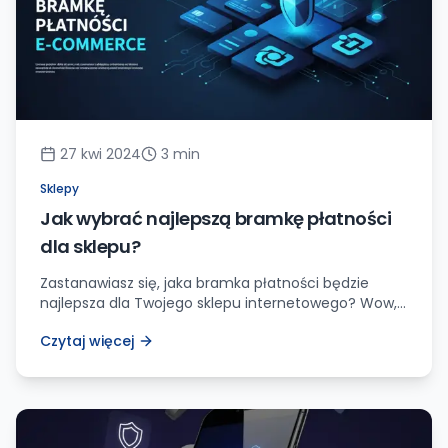
27 kwi 2024
3
min
Sklepy
Jak wybrać najlepszą bramkę płatności
dla sklepu?
Zastanawiasz się, jaka bramka płatności będzie
najlepsza dla Twojego sklepu internetowego? Wow,
to naprawdę ważna decyzja! Zaufaj mi, jako
Czytaj więcej
doświadczony ekspert od tworzenia stron
internetowych i ich pozycjonowania, mam
niezliczone przemyślenia na ten temat. Usiądź
wygodnie, bo za chwilę pobiorę Cię w podróż pełną
cennych informacji, które pomogą Ci wybrać
idealną bramkę płatności dla Twojego […]