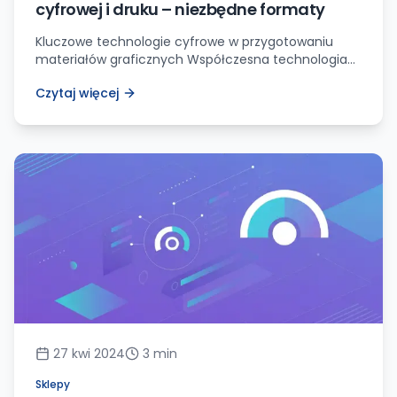
cyfrowej i druku – niezbędne formaty
Kluczowe technologie cyfrowe w przygotowaniu
materiałów graficznych Współczesna technologia
cyfrowa w znacznym stopniu zmieniła sposób
Czytaj więcej
tworzenia i przygotowywania materiałów
graficznych do druku czy publikacji internetowych.
Zamiast tradycyjnych metod, takich jak fotomontaż
czy ręczne retuszowanie, obecnie cyfrowe
narzędzia graficzne pozwalają na kompleksową
obróbkę obrazów, projektowanie układów stron oraz
ostateczne przygotowanie plików do publikacji.
Systemy DTP (Desktop […]
27 kwi 2024
3
min
Sklepy