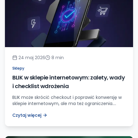
24 maj 2026
8
min
Sklepy
BLIK w sklepie internetowym: zalety, wady
i checklist wdrożenia
BLIK może skrócić checkout i poprawić konwersję w
sklepie internetowym, ale ma też ograniczenia.
Sprawdź zalety, wady, ryzyka i praktyczny checklist
Czytaj więcej
wdrożenia.