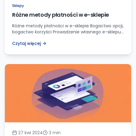
Sklepy
Różne metody płatności w e-sklepie
Różne metody płatności w e-sklepie Bogactwo opcji,
bogactwo korzyści Prowadzenie własnego e-sklepu
to niekończące się wyzwanie. Musisz zadbać o wiele
Czytaj więcej
szczegółów – od atrakcyjnego wyglądu witryny,
przez dopracowaną prezentację produktów, aż po
niezawodne procesy obsługi klienta. Jednym z
kluczowych elementów, który ma realny wpływ na
powodzenie Twojego internetowego biznesu, jest
system płatności. Dlatego dziś przyjrzymy […]
27 kwi 2024
3
min