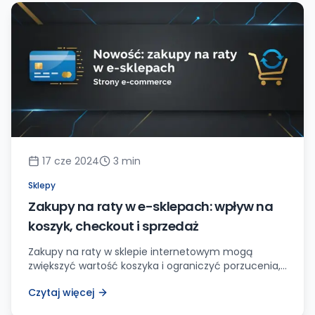
dla tych kupujących, którzy preferują aplikacje
mobilne […]
17 cze 2024
3
min
Sklepy
Zakupy na raty w e-sklepach: wpływ na
koszyk, checkout i sprzedaż
Zakupy na raty w sklepie internetowym mogą
zwiększyć wartość koszyka i ograniczyć porzucenia,
ale wymagają dobrego checkoutu, jasnej informacji
Czytaj więcej
dla klienta i poprawnej integracji płatności.