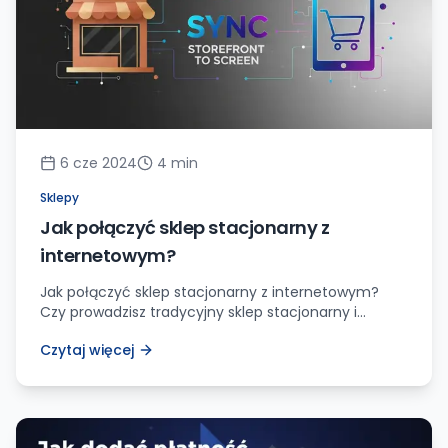
6 cze 2024
4
min
Sklepy
Jak połączyć sklep stacjonarny z
internetowym?
Jak połączyć sklep stacjonarny z internetowym?
Czy prowadzisz tradycyjny sklep stacjonarny i
zastanawiasz się, jak przenieść swoją działalność do
Czytaj więcej
świata online? A może masz już sklep internetowy i
chcesz zintegrować go z Twoim fizycznym punktem
sprzedaży? Połączenie tych dwóch kanałów
sprzedaży może być kluczowe dla rozwoju Twojego
biznesu. Jako właściciel sklepu wiem, jak ważna jest