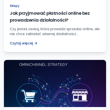
Sklepy
Jak przyjmować płatności online bez
prowadzenia działalności?
Czy jesteś osobą, która prowadzi sprzedaż online, ale
nie chce zakładać własnej działalności
gospodarczej? A może po prostu chcesz dorabiać
Czytaj więcej
trochę ekstra gotówki, oferując swoje usługi lub
produkty? Jeśli tak, to świetnie się składa, ponieważ
mam dla Ciebie kilka świetnych sposobów, dzięki
którym będziesz mógł/mogła bezpiecznie i legalnie
przyjmować płatności online bez konieczności
rejestrowania firmy. […]