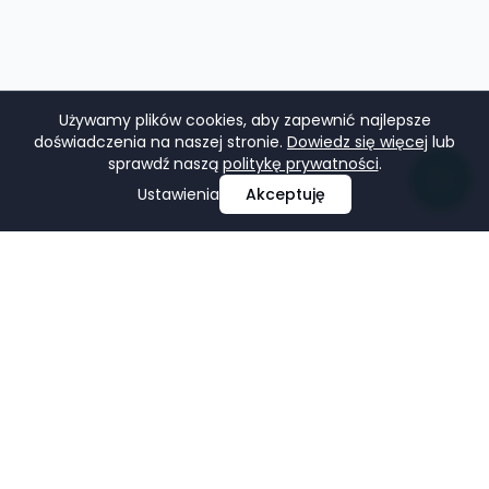
Używamy plików cookies, aby zapewnić najlepsze
doświadczenia na naszej stronie.
Dowiedz się więcej
lub
sprawdź naszą
politykę prywatności
.
Ustawienia
Akceptuję
Profesjonalne projektowanie i tworzenie stron
internetowych, e-commerce, pozycjonowanie i marketing
w mediach społecznościowych.