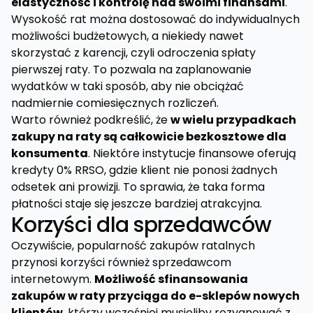
elastyczność i kontrolę nad swoimi finansami
.
Wysokość rat można dostosować do indywidualnych
możliwości budżetowych, a niekiedy nawet
skorzystać z karencji, czyli odroczenia spłaty
pierwszej raty. To pozwala na zaplanowanie
wydatków w taki sposób, aby nie obciążać
nadmiernie comiesięcznych rozliczeń.
Warto również podkreślić, że
w wielu przypadkach
zakupy na raty są całkowicie bezkosztowe dla
konsumenta
. Niektóre instytucje finansowe oferują
kredyty 0% RRSO, gdzie klient nie ponosi żadnych
odsetek ani prowizji. To sprawia, że taka forma
płatności staje się jeszcze bardziej atrakcyjna.
Korzyści dla sprzedawców
Oczywiście, popularność zakupów ratalnych
przynosi korzyści również sprzedawcom
internetowym.
Możliwość sfinansowania
zakupów w raty przyciąga do e-sklepów nowych
klientów
, którzy wcześniej musieliby rezygnować z