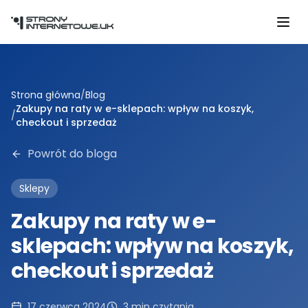
Przejdź do głównej treści
Strona główna
/
Blog
Zakupy na raty w e-sklepach: wpływ na koszyk,
/
checkout i sprzedaż
Powrót do bloga
Sklepy
Zakupy na raty w e-
sklepach: wpływ na koszyk,
checkout i sprzedaż
17 czerwca 2024
3
min czytania