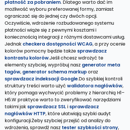
płatność za pobraniem
. Dlatego warto dać im
możliwość wyboru preferowanej formy, zamiast
ograniczać się do jednej czy dwóch opcji.
Oczywiście, wdrożenie rozbudowanego systemu
płatności wiąże się z pewnymi kosztami i
koniecznością integracji z różnymi dostawcami usług.
Jednak
checkera dostępności WCAG
, a przy ocenie
kolorów pomocny będzie także
sprawdzacz
kontrastu kolorów
.Jeśli chcesz wdrożyć te
elementy szybciej, wypróbuj nasz
generator meta
tagów
,
generator schema markup
oraz
sprawdzacz indeksacji Google
.Do szybkiej kontroli
struktury treści warto użyć
walidatora nagłówków
,
który pomaga wychwycić problemy z hierarchią H1–
H6.W praktyce warto to zweryfikować narzędziami
takimi jak
sprawdzacz SSL
i
sprawdzacz
nagłówków HTTP
, które ułatwiają szybki audyt
konfiguracji.Żeby szybciej przejść od analizy do
wdrożenia, sprawdź nasz
tester szybkości strony
,