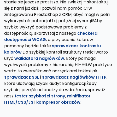
stanie się jeszcze prostsza. Nie zwlekaj – skontaktuj
się z nami już dziś i pozwól nam pomóc Ci w
zintegrowaniu PrestaShop z CRM, abyś mógł w pełni
wykorzystać potencjał tej potężnej synergii!Aby
szybko wykryć podstawowe problemy z
dostępnością, skorzystaj z naszego
checkera
dostępności WCAG
, a przy ocenie kolorów
pomocny będzie także
sprawdzacz kontrastu
kolorów
.Do szybkiej kontroli struktury treści warto
użyć
walidatora nagłówków
, który pomaga
wychwycić problemy z hierarchią H1–H6.W praktyce
warto to zweryfikować narzędziami takimi jak
sprawdzacz SSL
i
sprawdzacz nagłówków HTTP
,
które ułatwiają szybki audyt konfiguracji.Żeby
szybciej przejść od analizy do wdrożenia, sprawdź
nasz
tester szybkości strony
,
minifikator
HTML/CSS/JS
i
kompresor obrazów
.