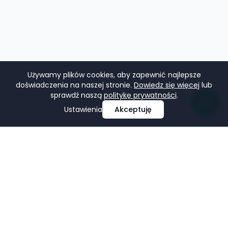
Używamy plików cookies, aby zapewnić najlepsze
doświadczenia na naszej stronie.
Dowiedz się więcej
lub
sprawdź naszą
politykę prywatności
.
Ustawienia
Akceptuję
Profesjonalne projektowanie i tworzenie stron