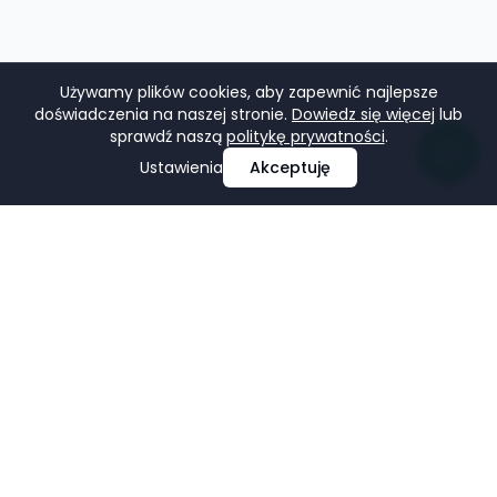
Używamy plików cookies, aby zapewnić najlepsze
doświadczenia na naszej stronie.
Dowiedz się więcej
lub
sprawdź naszą
politykę prywatności
.
Ustawienia
Akceptuję
Profesjonalne projektowanie i tworzenie stron
internetowych, e-commerce, pozycjonowanie i marketing
w mediach społecznościowych.