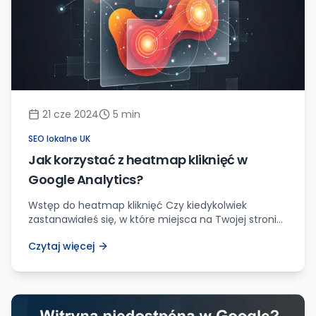
21 cze 2024
5
min
SEO lokalne UK
Jak korzystać z heatmap kliknięć w
Google Analytics?
Wstęp do heatmap kliknięć Czy kiedykolwiek
zastanawiałeś się, w które miejsca na Twojej stronie
internetowej Twoi klienci najczęściej klikają? Czy są
Czytaj więcej
pewne elementy, które całkowicie ignorują?
Odpowiedzi na te pytania mogą być kluczowe do
optymalizacji Twojej strony i poprawy ogólnego
doświadczenia użytkownika. Na szczęście istnieje
narzędzie, które może nam to pomóc – heatmapy