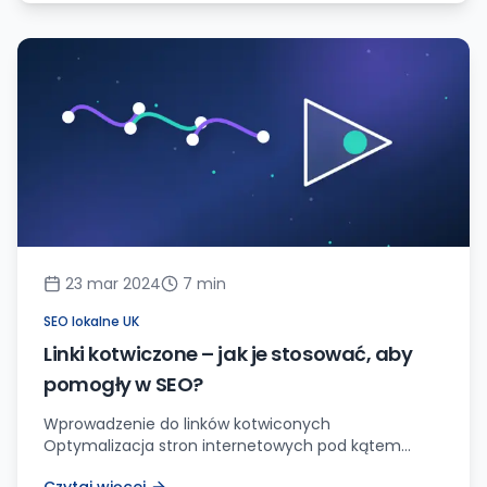
próbując uzyskać wysoką widoczność w
wyszukiwarkach, jednocześnie przestrzegając
przepisów dotyczących ochrony danych
osobowych. Dobrze, że trafiłeś na ten artykuł,
ponieważ właśnie omówimy ten temat w […]
23 mar 2024
7
min
SEO lokalne UK
Linki kotwiczone – jak je stosować, aby
pomogły w SEO?
Wprowadzenie do linków kotwiconych
Optymalizacja stron internetowych pod kątem
pozycjonowania wymaga wiele różnych działań.