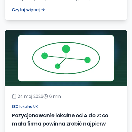
nawigacji świadczona przez Google. Mapy Google
Czytaj więcej
pozwalają użytkownikom wyszukiwać i znajdować
lokalne firmy, miejsca użyteczności publicznej,
punkty orientacyjne i drogi. Dla firm, zwłaszcza tych
z fizyczną lokalizacją, uwidocznienie się w mapach
Google stało się kluczowym elementem strategii
marketingowej. Dlaczego […]
24 maj 2026
6
min
SEO lokalne UK
Pozycjonowanie lokalne od A do Z: co
mała firma powinna zrobić najpierw