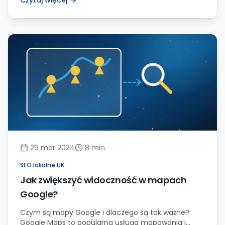
Czytaj więcej
Jednym z nich jest wykorzystanie linków
kotwiconych. Czym są te linki? Na czym polega ich
użycie w kontekście SEO? Odpowiedzi na te pytania
postaram się zaprezentować w tym artykule. Link
kotwiczony to hiperłącze, które przenosi użytkownika
bezpośrednio do określonego miejsca na […]
29 mar 2024
8
min
SEO lokalne UK
Jak zwiększyć widoczność w mapach
Google?
Czym są mapy Google i dlaczego są tak ważne?
Google Maps to popularna usługa mapowania i