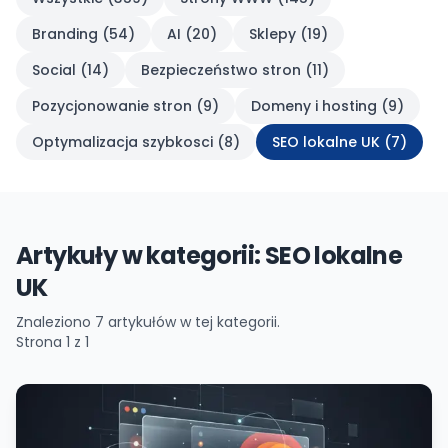
Branding
(
54
)
AI
(
20
)
Sklepy
(
19
)
Social
(
14
)
Bezpieczeństwo stron
(
11
)
Pozycjonowanie stron
(
9
)
Domeny i hosting
(
9
)
Optymalizacja szybkosci
(
8
)
SEO lokalne UK
(
7
)
Artykuły w kategorii: SEO lokalne
UK
Znaleziono
7
artykułów w tej kategorii.
Strona
1
z
1