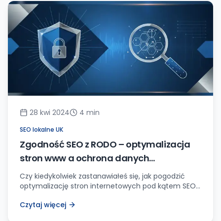
wzrastać. Jak mam teraz zjeść te […]
28 kwi 2024
4
min
SEO lokalne UK
Zgodność SEO z RODO – optymalizacja
stron www a ochrona danych
osobowych
Czy kiedykolwiek zastanawiałeś się, jak pogodzić
optymalizację stron internetowych pod kątem SEO z
restrykcjami nałożonymi przez RODO? Wielu
Czytaj więcej
właścicieli firm i specjalistów od marketingu
internetowego zmagało się z tym wyzwaniem,