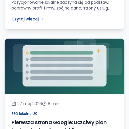
Pozycjonowanie lokalne zaczyna się od podstaw:
poprawny profil firmy, spójne dane, strony usług,
opinie i mierzenie zapytań. Bez tego reklamy i blogi
Czytaj więcej
tylko maskują bałagan.
27 maj 2026
8
min
SEO lokalne UK
Pierwsza strona Google: uczciwy plan