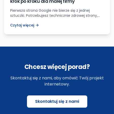
krok po kroku dla małej firmy
Pierwsza strona Google nie bierze się z jednej
sztuczki. Potrzebujesz technicznie zdrowej strony,
dobrego dopasowania intencji, treści usługowych,
Czytaj więcej
zaufania i mierzenia wyników.
Chcesz więcej porad?
Skontaktuj się z nami, aby omówić Twój projekt
internetowy.
Skontaktuj się z nami