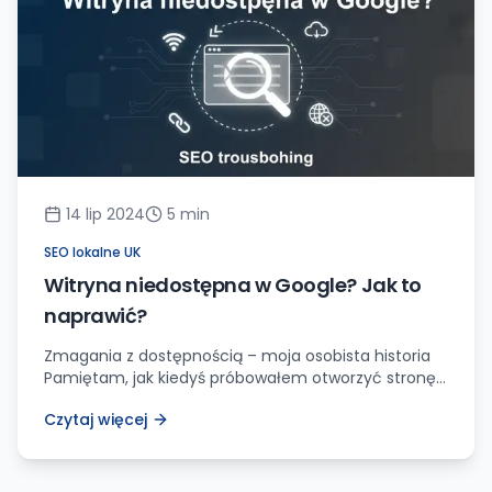
kliknięć w […]
14 lip 2024
5
min
SEO lokalne UK
Witryna niedostępna w Google? Jak to
naprawić?
Zmagania z dostępnością – moja osobista historia
Pamiętam, jak kiedyś próbowałem otworzyć stronę
internetową mojej ulubionej restauracji. Wciskam
Czytaj więcej
enter, a tu nagle… komunikat „Ta witryna jest
nieosiągalna”. Zacząłem się zastanawiać, co mogło
pójść nie tak. Przecież ta strona zawsze działała bez
zarzutu! Moje serce zabiło szybciej, a stres zaczął