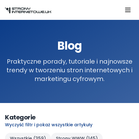
Przejdź do głównej treści
Blog
Praktyczne porady, tutoriale i najnowsze
trendy w tworzeniu stron internetowych i
marketingu cyfrowym.
Kategorie
Wyczyść filtr i pokaż wszystkie artykuły
Wszystkie (
359
)
Strony WWW
(
145
)