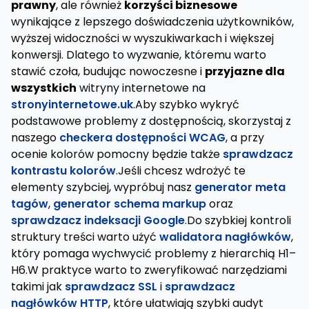
prawny
, ale również
korzyści biznesowe
wynikające z lepszego doświadczenia użytkowników,
wyższej widoczności w wyszukiwarkach i większej
konwersji. Dlatego to wyzwanie, któremu warto
stawić czoła, budując nowoczesne i
przyjazne dla
wszystkich
witryny internetowe na
stronyinternetowe.uk
.Aby szybko wykryć
podstawowe problemy z dostępnością, skorzystaj z
naszego
checkera dostępności WCAG
, a przy
ocenie kolorów pomocny będzie także
sprawdzacz
kontrastu kolorów
.Jeśli chcesz wdrożyć te
elementy szybciej, wypróbuj nasz
generator meta
tagów
,
generator schema markup
oraz
sprawdzacz indeksacji Google
.Do szybkiej kontroli
struktury treści warto użyć
walidatora nagłówków
,
który pomaga wychwycić problemy z hierarchią H1–
H6.W praktyce warto to zweryfikować narzędziami
takimi jak
sprawdzacz SSL
i
sprawdzacz
nagłówków HTTP
, które ułatwiają szybki audyt