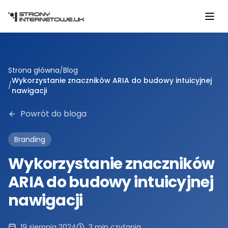
Przejdź do głównej treści
Strona główna
/
Blog
Wykorzystanie znaczników ARIA do budowy intuicyjnej
/
nawigacji
Powrót do bloga
Branding
Wykorzystanie znaczników
ARIA do budowy intuicyjnej
nawigacji
19 sierpnia 2024
3
min czytania