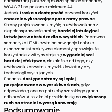
administracji publicznej muszą spełniać standardy
WCAG 2.1 na poziomie minimum AA.
Jednak
troska o dostępność
przynosi korzyści
znacznie wykraczające poza ramy prawne
.
Strony projektowane z myślą o użytkownikach z
niepełnosprawnościami są
bardziej intuicyjne i
łatwiejsze w obsłudze dla wszystkich
. Poprawna
semantyka HTML, czytelna nawigacja i dobrze
oznaczone interaktywne elementy sprawiają, że
korzystanie z witryny staje się
wygodniejsze i
bardziej efektywne
, niezależnie od tego, czy
użytkownik korzysta z myszki, klawiatury czy
technologii asystujących.
Ponadto,
dostępne strony są lepiej
pozycjonowane w wyszukiwarkach
, gdyż
odpowiadają one na potrzeby szerokiego grona
odbiorców. A to z kolei przekłada się na
zwiększony
ruch na stronie
i
wyższą konwersję
.
Podsumowanie