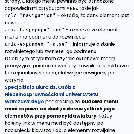
strony. Dlatego menu powinno być oznaczone
odpowiednimi atrybutami ARIA, takie jak:
– określa, że dany element jest
role="navigation"
nawigacją
– oznacza, że element
aria-haspopup="true"
menu ma podmenu do rozwinięcia
– informuje o stanie
aria-expanded="false"
rozwiniętego lub zwinięte-go podmenu
Dzięki tym atrybutom czytniki ekranowe mogą
precyzyjnie poinformować użytkownika o strukturze i
funkcjonalności menu, ułatwiając nawigację po
witrynie.
Specjaliści z Biura ds. Osób z
Niepełnosprawnościami Uniwersytetu
Warszawskiego
podkreślają, że
budowa menu
musi zapewniać dostęp do wszystkich jego
elementów przy pomocy klawiatury
. Każdy
kolejny link w menu musi być dostępny po
naciśnięciu klawisza Tab, a elementy rozwijalne