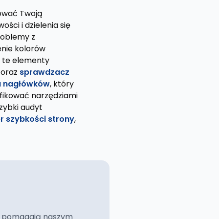
tować Twoją
ci i dzielenia się
roblemy z
enie kolorów
ć te elementy
oraz
sprawdzacz
a nagłówków
, który
fikować narzędziami
szybki audyt
er szybkości strony
,
ciej pomagają naszym