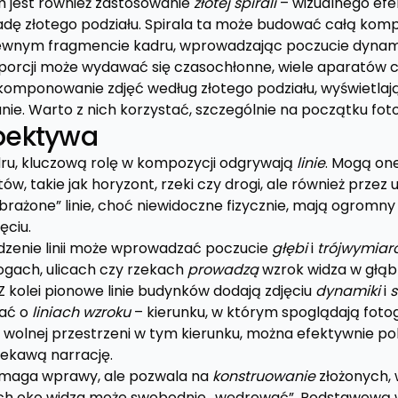
 jest również zastosowanie
złotej spirali
– wizualnego efe
adę złotego podziału. Spirala ta może budować całą komp
ewnym fragmencie kadru, wprowadzając poczucie dynamik
porcji może wydawać się czasochłonne, wiele aparatów 
 komponowanie zdjęć według złotego podziału, wyświetlają
e. Warto z nich korzystać, szczególnie na początku fotog
spektywa
ru, kluczową rolę w kompozycji odgrywają
linie
. Mogą on
tów, takie jak horyzont, rzeki czy drogi, ale również przez
brażone” linie, choć niewidoczne fizycznie, mają ogromny
ęciu.
zenie linii może wprowadzać poczucie
głębi
i
trójwymiar
rogach, ulicach czy rzekach
prowadzą
wzrok widza w głąb
Z kolei pionowe linie budynków dodają zdjęciu
dynamiki
i
s
tać o
liniach wzroku
– kierunku, w którym spoglądają fot
 wolnej przestrzeni w tym kierunku, można efektywnie 
iekawą narrację.
 wymaga wprawy, ale pozwala na
konstruowanie
złożonych,
ych oko widza może swobodnie „wędrować”. Podstawową 