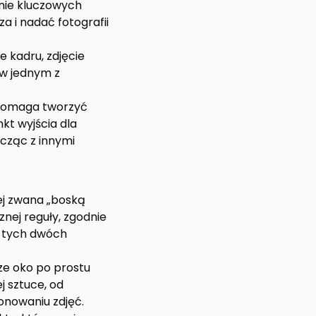
enie kluczowych
 i nadać fotografii
 kadru, zdjęcie
 w jednym z
 pomaga tworzyć
kt wyjścia dla
cząc z innymi
zej zwana „boską
nej reguły, zgodnie
y tych dwóch
ze oko po prostu
j sztuce, od
onowaniu zdjęć.