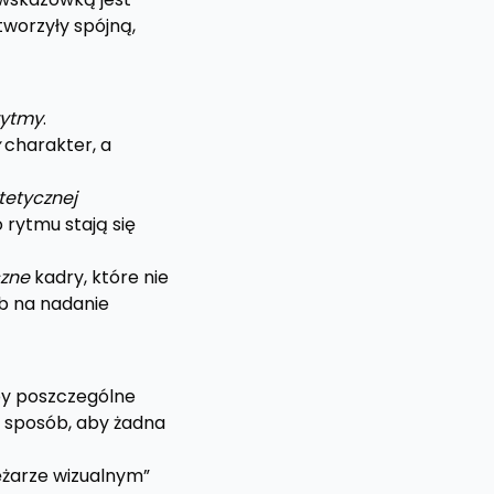
tworzyły spójną,
rytmy
.
charakter, a
tetycznej
 rytmu stają się
zne
kadry, które nie
b na nadanie
aby poszczególne
i sposób, aby żadna
ężarze wizualnym”