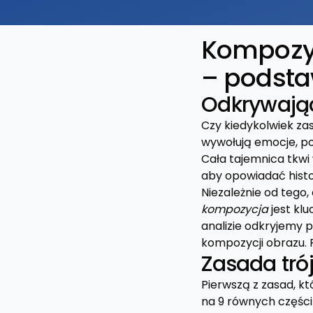
Kompozycj
– podst
Odkrywają
Czy kiedykolwiek zas
wywołują emocje, po
Cała tajemnica tkwi
aby opowiadać histo
Niezależnie od tego
kompozycja
jest kl
analizie odkryjemy
kompozycji obrazu. 
Zasada tró
Pierwszą z zasad, kt
na 9 równych części