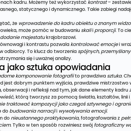
onach kadru. Możemy też wykorzystać
kontrast
– zestawie
jasnego, statycznego i dynamicznego. Takie zabiegi nadaj
ętać, że
wprowadzenie do kadru obiektu o znanym widzo
człowieka, może pomóc w budowaniu
skali
i
proporcji
. To c
dodanie majestatu
krajobrazowi.
ównowagi i kontrastu pozwala
kontrolować emocje
i wraż
 w odbiorcy. To klucz do tworzenia
spójnych, przemyślan
trzymania się i uważnej analizy.
 jako sztuka opowiadania
adome komponowanie fotografii
to prawdziwa
sztuka
. C
 jest dobrym punktem wyjścia, prawdziwe mistrzostwo
obserwacji i refleksji nad tym, jak dane elementy kadru
wieść
, którą tworzysz za pomocą światła, kształtów, linii 
nie traktować kompozycji jako czegoś sztywnego i ogran
e do
budowania narracji
i
wywoływania emocji
.
m do
nieustannego praktykowania
, fotografowania z
peł
ciem
. Tylko w ten sposób rozwiniesz swój
fotograficzny w