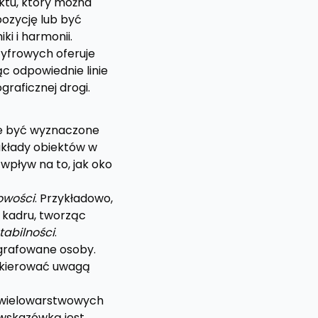
ktu, który można
ozycję lub być
i i harmonii.
cyfrowych oferuje
c odpowiednie linie
raficznej drogi.
e być wyznaczone
 układy obiektów w
 wpływ na to, jak oko
owości
. Przykładowo,
 kadru, tworząc
tabilności
.
ografowane osoby.
pokierować uwagą
 wielowarstwowych
wskazówką jest