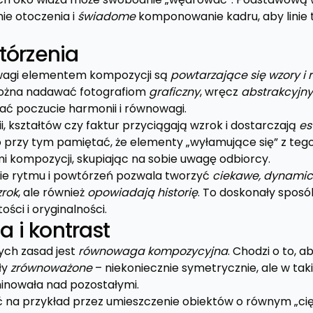
e otoczenia i
świadome
komponowanie kadru, aby linie 
tórzenia
wagi elementem kompozycji są
powtarzające się wzory i 
można nadawać fotografiom
graficzny
, wręcz
abstrakcyjny
ć poczucie harmonii i równowagi.
ii, kształtów czy faktur przyciągają wzrok i dostarczają
es
o przy tym pamiętać, że elementy „wyłamujące się” z tego
 kompozycji, skupiając na sobie uwagę odbiorcy.
ie rytmu i powtórzeń pozwala tworzyć
ciekawe, dynamic
zrok
, ale również
opowiadają historię
. To doskonały sposó
ości i oryginalności.
i kontrast
ych zasad jest
równowaga kompozycyjna
. Chodzi o to, 
ły
zrównoważone
– niekoniecznie symetrycznie, ale w tak
inowała nad pozostałymi.
 na przykład przez umieszczenie obiektów o równym „ci