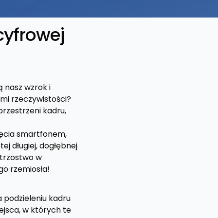
cyfrowej
ą nasz wzrok i
mi rzeczywistości?
rzestrzeni kadru,
jęcia smartfonem,
tej długiej, dogłębnej
strzostwo w
go rzemiosła!
a podzieleniu kadru
jsca, w których te