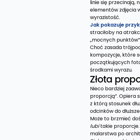
linie się przecinaj
elementów zdjęcia w
wyrazistość.
Jak pokazuje przyk
straciłoby na atrak
„mocnych punktów”, b
Choć zasada trójpod
kompozycje, które 
początkujących foto
środkami wyrazu.
Złota propo
Nieco bardziej zaa
proporcją”. Opiera 
z którą stosunek dł
odcinków do dłuższe
Może to brzmieć dość
lubi
takie proporcje. 
malarstwa po archit