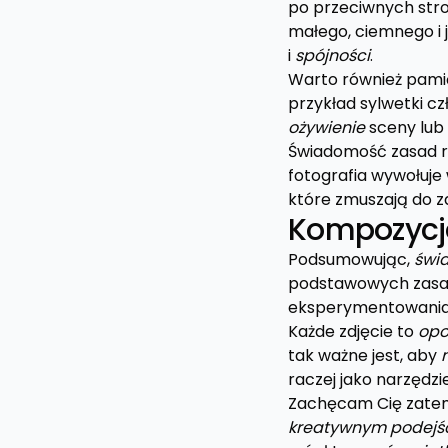
po przeciwnych str
małego, ciemnego i 
i
spójności
.
Warto również pami
przykład sylwetki 
ożywienie
sceny lub
Świadomość zasad r
fotografia wywołuje
które zmuszają do za
Kompozycja
Podsumowując,
świ
podstawowych zasad
eksperymentowania, 
Każde zdjęcie to
opo
tak ważne jest, aby
raczej jako narzędzi
Zachęcam Cię zate
kreatywnym podejś