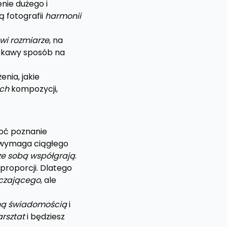
nie dużego i
ą fotografii
harmonii
wi rozmiarze
, na
iekawy sposób na
enia, jakie
ych
kompozycji,
hoć poznanie
 wymaga ciągłego
ze sobą współgrają
.
i proporcji. Dlatego
iczającego
, ale
ną świadomością
i
arsztat
i będziesz