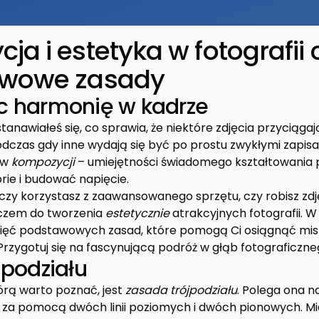
a i estetyka w fotografii 
awowe zasady
c harmonię w kadrze
tanawiałeś się, co sprawia, że niektóre zdjęcia przyciągaj
dczas gdy inne wydają się być po prostu zwykłymi zapisa
 w
kompozycji
– umiejętności świadomego kształtowania p
rie i budować napięcie.
, czy korzystasz z zaawansowanego sprzętu, czy robisz zd
uczem do tworzenia
estetycznie
atrakcyjnych fotografii. W 
 pięć podstawowych zasad, które pomogą Ci osiągnąć mi
Przygotuj się na fascynującą podróż w głąb fotograficzne
jpodziału
órą warto poznać, jest
zasada trójpodziału
. Polega ona n
 za pomocą dwóch linii poziomych i dwóch pionowych. Mie