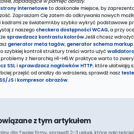
kowe, zapadające w pamięć obrazy
.
e
strony internetowe
to doskonałe miejsce, by zaprezen
zość. Zapraszam Cię zatem do odkrywania nowych możliwoś
 kadrami ze światem!Aby szybko wykryć podstawowe p
ystaj z naszego
checkera dostępności WCAG
, a przy oc
kże
sprawdzacz kontrastu kolorów
.Jeśli chcesz wdroży
nasz
generator meta tagów
,
generator schema markup
Do szybkiej kontroli struktury treści warto użyć
walidator
roblemy z hierarchią H1–H6.W praktyce warto to zwery
cz SSL
i
sprawdzacz nagłówków HTTP
, które ułatwiają 
ybciej przejść od analizy do wdrożenia, sprawdź nasz
test
CSS/JS
i
kompresor obrazów
.
owiązane z tym artykułem
ualny dla Twojej firmy, sprawdź 2-3 usługi, które najczęś