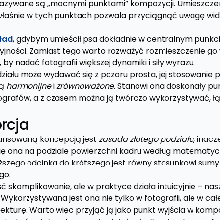
ą, nazywane są „mocnymi punktami” kompozycji. Umieszcz
łaśnie w tych punktach pozwala przyciągnąć uwagę widza
ład
, gdybym umieścił psa dokładnie w centralnym punkcie
cyjności. Zamiast tego warto rozważyć rozmieszczenie go
y nadać fotografii większej dynamiki i siły wyrazu.
ziału może wydawać się z pozoru prosta, jej stosowanie
są
harmonijne
i
zrównoważone
. Stanowi ona doskonały pun
grafów, a z czasem można ją twórczo wykorzystywać, łą
rcja
wansowaną koncepcją jest
zasada złotego podziału
, inac
się ona na podziale powierzchni kadru według matematycz
uższego odcinka do krótszego jest równy stosunkowi sum
go.
 skomplikowanie, ale w praktyce działa intuicyjnie – nas
Wykorzystywana jest ona nie tylko w fotografii, ale w całe
ekturę. Warto więc przyjąć ją jako punkt wyjścia w komp