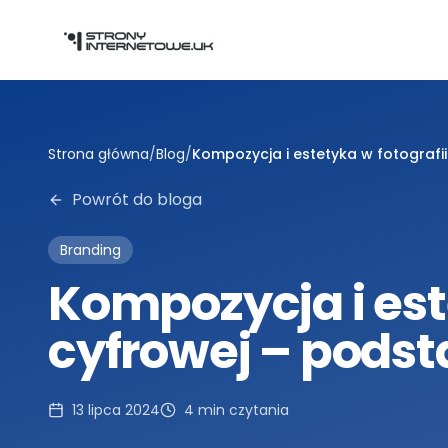
Przejdź do głównej treści
Strona główna
/
Blog
/
Kompozycja i estetyka w fotograf
Powrót do bloga
Branding
Kompozycja i est
cyfrowej – pods
13 lipca 2024
4
min czytania