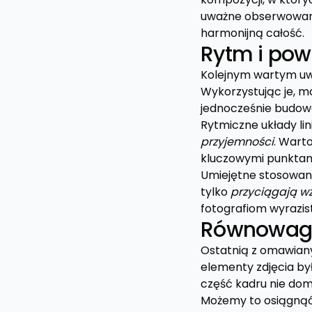
uważne obserwowani
harmonijną całość.
Rytm i pow
Kolejnym wartym u
Wykorzystując je, 
jednocześnie budowa
Rytmiczne układy lin
przyjemności
. Wart
kluczowymi punktami
Umiejętne stosowan
tylko
przyciągają w
fotografiom wyrazist
Równowaga 
Ostatnią z omawian
elementy zdjęcia by
część kadru nie dom
Możemy to osiągnąć