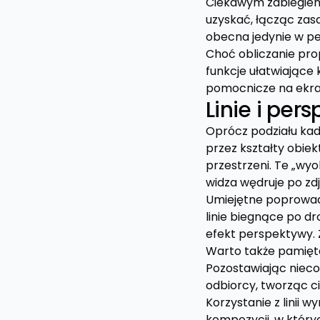
Ciekawym zabiegiem
uzyskać, łącząc zas
obecna jedynie w p
Choć obliczanie pro
funkcje ułatwiające
pomocnicze na ekrani
Linie i per
Oprócz podziału kad
przez kształty obiek
przestrzeni. Te „wyo
widza wędruje po zdj
Umiejętne poprowad
linie biegnące po d
efekt perspektywy. 
Warto także pamię
Pozostawiając nieco
odbiorcy, tworząc c
Korzystanie z linii
kompozycji, w któr