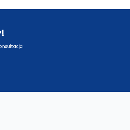
ozwiązania
rzyjazne
środowisku
!
nsultacja.