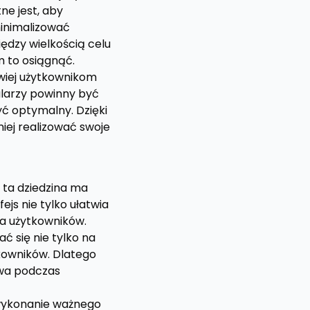
ne jest, aby
minimalizować
ędzy wielkością celu
m to osiągnąć.
atwiej użytkownikom
mularzy powinny być
yć optymalny. Dzięki
iej realizować swoje
 ta dziedzina ma
js nie tylko ułatwia
ia użytkowników.
ć się nie tylko na
kowników. Dlatego
twa podczas
i wykonanie ważnego