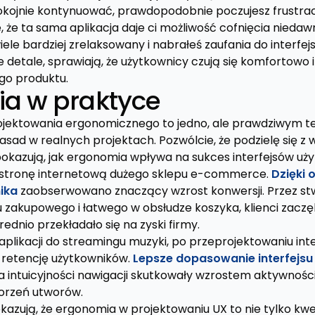
okojnie kontynuować, prawdopodobnie poczujesz frustracj
 że ta sama aplikacja daje ci możliwość cofnięcia niedaw
iele bardziej zrelaksowany i nabrałeś zaufania do interfejs
 detale, sprawiają, że użytkownicy czują się komfortowo 
go produktu.
a w praktyce
ojektowania ergonomicznego to jedno, ale prawdziwym t
asad w realnych projektach. Pozwólcie, że podzielę się z
pokazują, jak ergonomia wpływa na sukces interfejsów uż
stronę internetową dużego sklepu e-commerce.
Dzięki 
ika
zaobserwowano znaczący wzrost konwersji. Przez st
u zakupowego i łatwego w obsłudze koszyka, klienci zaczę
dnio przekładało się na zyski firmy.
aplikacji do streamingu muzyki, po przeprojektowaniu inte
retencję użytkowników.
Lepsze dopasowanie interfejsu
 intuicyjności nawigacji skutkowały wzrostem aktywności
worzeń utworów.
azują, że ergonomia w projektowaniu UX to nie tylko kwes