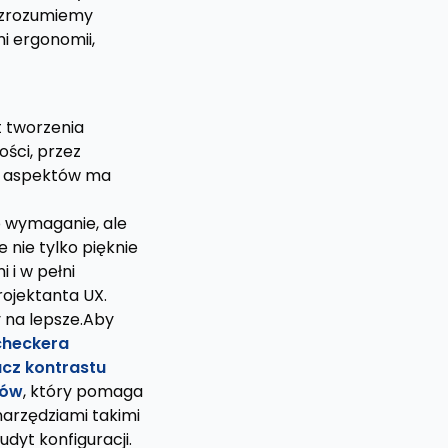
e zrozumiemy
i ergonomii,
 tworzenia
ości, przez
ch aspektów ma
o wymaganie, ale
 nie tylko pięknie
 i w pełni
ojektanta UX.
y na lepsze.Aby
checkera
cz kontrastu
ków
, który pomaga
arzędziami takimi
audyt konfiguracji.