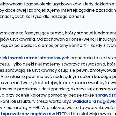
ektywności i zadowolenia użytkowników. Kiedy dokładni
y docelowej i zaprojektujemy interfejs zgodnie z zasadam
naczących korzyści dla naszego biznesu.
nomiczne to fascynujący temat, który stanowi fundament
jsów użytkownika. Od zachowania konsekwencji i intuicyjn
akcji, aż po dbałość o emocjonalny komfort – każdy z ty
ojektowaniu stron internetowych
ergonomia to nie tylk
cesu. Tylko dzięki niej możemy stworzyć rozwiązania, które
eż sprawiają, że użytkownicy czują się pewni, zmotywowani
 A to właśnie powinno być nadrzędnym celem każdego pr
as zacząć tworzyć interfejsy, które zmienią świat cyfrow
tawowe problemy z dostępnością, skorzystaj z naszego
, a przy ocenie kolorów pomocny będzie także
sprawdza
 kontroli struktury treści warto użyć
walidatora nagłów
z hierarchią H1–H6.W praktyce warto to zweryfikować n
i
sprawdzacz nagłówków HTTP
, które ułatwiają szybki 