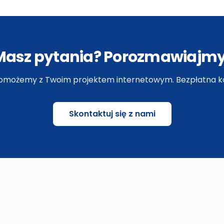
graficznym
r
p
Masz pytania? Porozmawiajmy
omożemy z Twoim projektem internetowym. Bezpłatna ko
Skontaktuj się z nami