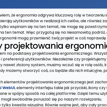
 wiem, że ergonomia odgrywa kluczową rolę w tworzeniu in
ierają użytkowników w realizacji ich celów, ale również 
tylko wspinam się na ten temat, nie mogę się powstrzyma
 na ten temat. Więc przygotuj się na niesamowitą podróż,
 ergonomii mogą przemienić twój projekt w coś naprawd
 projektowania ergonom
iem na podstawy projektowania ergonomicznego. Wszyst
i preferencji użytkowników. Niezależnie czy projektujemy
zy nawet złożony system, musimy wczuć się w rolę osób, k
dy możemy stworzyć coś, co będzie dla nich intuicyjne, pr
h elementów projektowania ergonomicznego jest zachow
i WebUI
, elementy interfejsu takie jak przyciski, ikony czy
ne w spójny sposób na całej platformie. Dzięki temu uży
 mogli swobodnie poruszać się po naszym rozwiązaniu.
 tylko kwestia wizualna. Równie ważne jest, aby cały proce