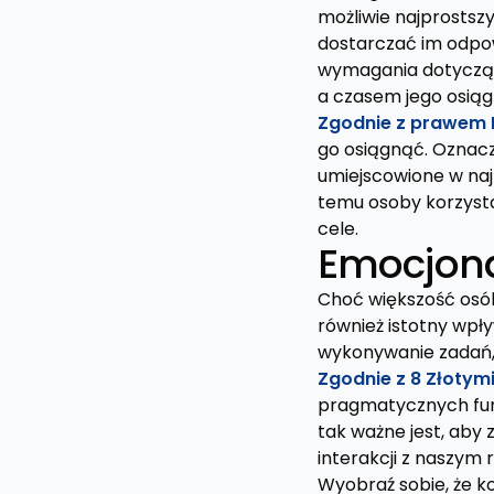
możliwie najprostszy
dostarczać im odpow
wymagania dotyczące
a czasem jego osiąg
Zgodnie z prawem F
go osiągnąć. Oznacza
umiejscowione w naj
temu osoby korzysta
cele.
Emocjona
Choć większość osób
również istotny wpł
wykonywanie zadań, 
Zgodnie z 8 Złoty
pragmatycznych fun
tak ważne jest, aby
interakcji z naszym
Wyobraź sobie, że ko