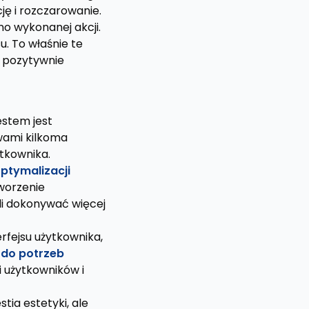
ę i rozczarowanie.
no wykonanej akcji.
u. To właśnie te
i pozytywnie
estem jest
 wami kilkoma
ytkownika.
optymalizacji
worzenie
li dokonywać więcej
rfejsu użytkownika,
 do potrzeb
 użytkowników i
tia estetyki, ale