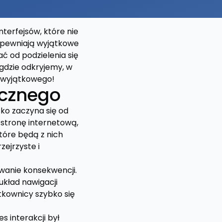
terfejsów, które nie
zapewniają wyjątkowe
ć od podzielenia się
 gdzie odkryjemy, w
ę wyjątkowego!
icznego
ko zaczyna się od
 stronę internetową,
tóre będą z nich
zejrzyste i
anie konsekwencji.
 układ nawigacji
tkownicy szybko się
s interakcji był