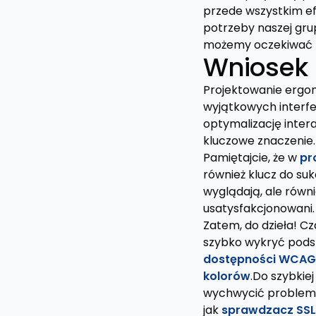
przede wszystkim ef
potrzeby naszej grup
możemy oczekiwać z
Wniosek
Projektowanie ergo
wyjątkowych interfe
optymalizację inter
kluczowe znaczenie.
Pamiętajcie, że w
pr
również klucz do suk
wyglądają, ale równi
usatysfakcjonowani.
Zatem, do dzieła! Cz
szybko wykryć pods
dostępności WCAG
kolorów
.Do szybkiej
wychwycić problemy 
jak
sprawdzacz SSL