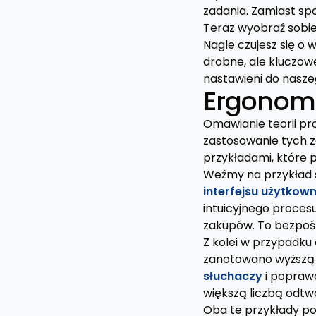
zadania. Zamiast sp
Teraz wyobraź sobie,
Nagle czujesz się o w
drobne, ale kluczowe
nastawieni do nasze
Ergonomi
Omawianie teorii pr
zastosowanie tych z
przykładami, które 
Weźmy na przykład 
interfejsu użytkown
intuicyjnego proces
zakupów. To bezpośre
Z kolei w przypadku 
zanotowano wyższą 
słuchaczy
i poprawa
większą liczbą odt
Oba te przykłady pok