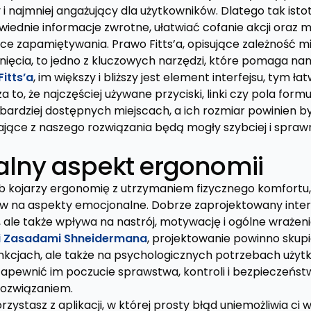
 i najmniej angażujący dla użytkowników. Dlatego tak istot
iednie informacje zwrotne, ułatwiać cofanie akcji oraz 
 zapamiętywania. Prawo Fitts’a, opisujące zależność mi
nięcia, to jedno z kluczowych narzędzi, które pomaga na
itts’a
, im większy i bliższy jest element interfejsu, tym ł
 to, że najczęściej używane przyciski, linki czy pola for
bardziej dostępnych miejscach, a ich rozmiar powinien b
jące z naszego rozwiązania będą mogły szybciej i sprawn
lny aspekt ergonomii
 kojarzy ergonomię z utrzymaniem fizycznego komfortu,
yw na aspekty emocjonalne. Dobrze zaprojektowany interfe
ale także wpływa na nastrój, motywację i ogólne wrażen
mi Zasadami Shneidermana
, projektowanie powinno skupia
kcjach, ale także na psychologicznych potrzebach użyt
 zapewnić im poczucie sprawstwa, kontroli i bezpieczeńs
 rozwiązaniem.
rzystasz z aplikacji, w której prosty błąd uniemożliwia c