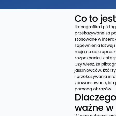
Co to jes
Ikonografika i pikt
przekazywane za po
stosowane w interak
zapewnienia łatwej i
mają na celu upraszc
rozpoznania i zinter
Czy wiesz, że piktog
jaskiniowców, którz
i przekazywania info
zaawansowane, ich 
pomocą obrazów.
Dlaczego
ważne w i
W erze cyfrowej, gd