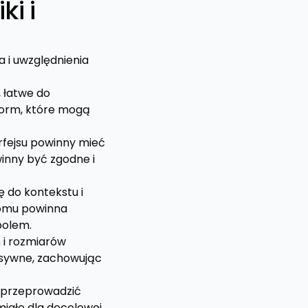
ki i
 i uwzględnienia
, łatwe do
form, które mogą
rfejsu powinny mieć
owinny być zgodne i
ę do kontekstu i
 domu powinna
bolem.
 i rozmiarów
nsywne, zachowując
 przeprowadzić
miałe dla docelowej