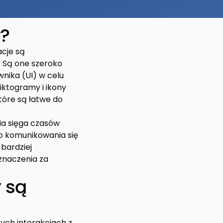
y?
acje są
 Są one szeroko
nika (UI) w celu
Piktogramy i ikony
tóre są łatwe do
ria sięga czasów
do komunikowania się
bardziej
znaczenia za
 są
zych interakcjach z