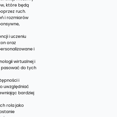
ów, które będą
oprzez ruch.
eń i rozmiarów
sponsywne,
ncji i uczeniu
on oraz
personalizowane i
logii wirtualnej i
y pasować do tych
ępności i
ło uwzględniać
wniając bardziej
ich rola jako
ostanie