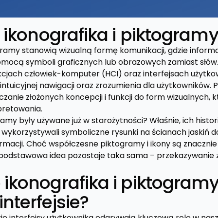
t ikonografika i piktogram
ogramy stanowią wizualną formę komunikacji, gdzie inform
mocą symboli graficznych lub obrazowych zamiast słów.
cjach człowiek-komputer (HCI) oraz interfejsach użytkow
 intuicyjnej nawigacji oraz zrozumienia dla użytkowników. 
zanie złożonych koncepcji i funkcji do form wizualnych, k
pretowania.
ramy były używane już w starożytności? Właśnie, ich histo
y wykorzystywali symboliczne rysunki na ścianach jaskiń 
rmacji. Choć współczesne piktogramy i ikony są znacznie 
podstawowa idea pozostaje taka sama – przekazywanie 
 ikonografika i piktogramy
nterfejsie?
zie interfejsy użytkownika odgrywają kluczową rolę w nas