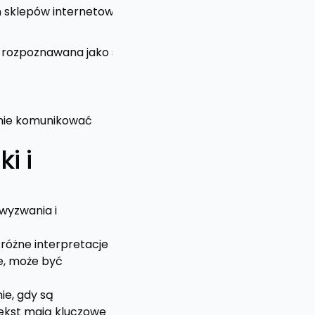
 sklepów internetowych, reprezentując koszyk lub proce
ie rozpoznawana jako symbol odtwarzania multimediów.
yjnie komunikować
i i
 wyzwania i
 różne interpretacje
ie, może być
ie, gdy są
ntekst mają kluczowe