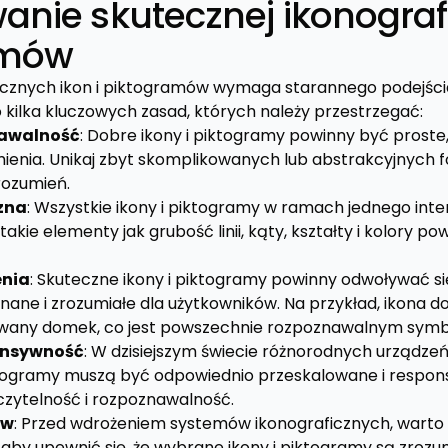
anie skutecznej ikonografi
amów
cznych ikon i piktogramów wymaga starannego podejścia
 kilka kluczowych zasad, których należy przestrzegać:
nawalność
: Dobre ikony i piktogramy powinny być proste
mienia. Unikaj zbyt skomplikowanych lub abstrakcyjnych 
rozumień.
czna
: Wszystkie ikony i piktogramy w ramach jednego inte
 takie elementy jak grubość linii, kąty, kształty i kolory p
enia
: Skuteczne ikony i piktogramy powinny odwoływać si
 znane i zrozumiałe dla użytkowników. Na przykład, ikona
zowany domek, co jest powszechnie rozpoznawalnym sym
onsywność
: W dzisiejszym świecie różnorodnych urządzeń
iktogramy muszą być odpowiednio przeskalowane i respo
czytelność i rozpoznawalność.
ów
: Przed wdrożeniem systemów ikonograficznych, warto
 aby upewnić się, że wybrane ikony i piktogramy są zrozu