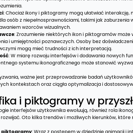
ozumienia.
ci
: Chociaż ikony i piktogramy mogą ułatwiać interakcję,
la osób z niepełnosprawnościami, takimi jak zaburzenia w
awaniem wzorców wizualnych.
awcze
: Zrozumienie niektórych ikon i piktogramów mo
ia i umiejętności poznawczych. Osoby bez doświadczeni
czymi mogą mieć trudności z ich interpretacją.
ność
: W miarę rozwoju interfejsów i dodawania nowych fun
entnego systemu ikonograficznego może stanowić wyzw
.
yzwania, ważne jest przeprowadzanie badań użytkowników
ych kontekstach oraz ciągła optymalizacja i dostosowyw
ika i piktogramy w przyszł
gie interfejsów użytkownika ewoluują, również rola ikono
i rozwijać. Oto kilka trendów i możliwych kierunków, któ
i piktogramy
: Wraz z postępem w dziedzinie animacji i i