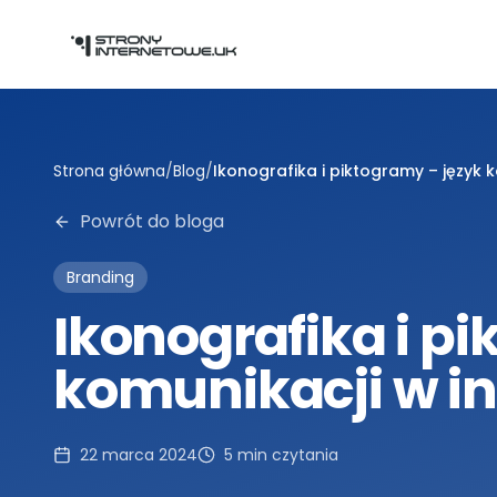
Przejdź do głównej treści
Strona główna
/
Blog
/
Ikonografika i piktogramy – język k
Powrót do bloga
Branding
Ikonografika i p
komunikacji w in
22 marca 2024
5
min czytania