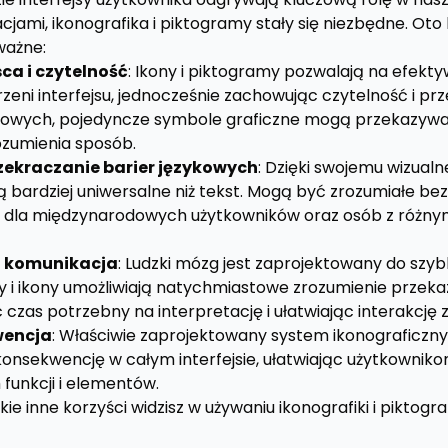
acjami, ikonografika i piktogramy stały się niezbędne. Oto
ważne:
ca i czytelność
: Ikony i piktogramy pozwalają na efekt
zeni interfejsu, jednocześnie zachowując czytelność i prz
stowych, pojedyncze symbole graficzne mogą przekazywa
rozumienia sposób.
rzekraczanie barier językowych
: Dzięki swojemu wizual
ą bardziej uniwersalne niż tekst. Mogą być zrozumiałe bez
mi dla międzynarodowych użytkowników oraz osób z różny
na komunikacja
: Ludzki mózg jest zaprojektowany do szy
y i ikony umożliwiają natychmiastowe zrozumienie prze
c czas potrzebny na interpretację i ułatwiając interakcję z
wencja
: Właściwie zaprojektowany system ikonograficzn
konsekwencję w całym interfejsie, ułatwiając użytkowniko
funkcji i elementów.
akie inne korzyści widzisz w używaniu ikonografiki i piktog