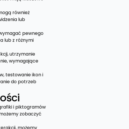
 mogą również
idzenia lub
że wymagać pewnego
a lub z różnymi
kcji, utrzymanie
anie, wymagające
, testowanie ikon i
anie do potrzeb
ości
grafiki i piktogramów
re możemy zobaczyć
nterakcji, możemy