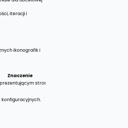
, iteracji i
nych ikonografik i
Znaczenie
reprezentującym stronę główną, początek lub menu główn
 konfiguracyjnych.