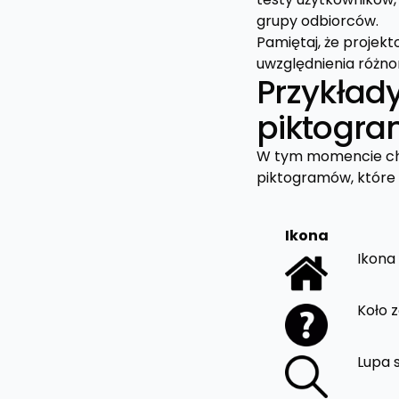
grupy odbiorców.
Pamiętaj, że projekt
uwzględnienia różn
Przykłady
piktogr
W tym momencie chci
piktogramów, które
Ikona
Ikona
Koło 
Lupa s