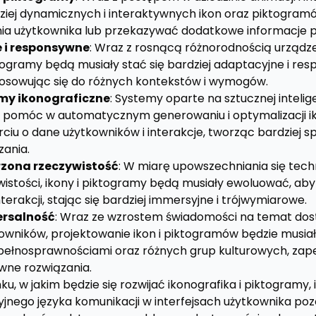
ziej dynamicznych i interaktywnych ikon oraz piktogram
ia użytkownika lub przekazywać dodatkowe informacje p
 i responsywne
: Wraz z rosnącą różnorodnością urządz
ktogramy będą musiały stać się bardziej adaptacyjne i re
osowując się do różnych kontekstów i wymogów.
emy ikonograficzne
: Systemy oparte na sztucznej intelige
omóc w automatycznym generowaniu i optymalizacji ik
iu o dane użytkowników i interakcje, tworząc bardziej s
ania.
rzona rzeczywistość
: W miarę upowszechniania się techno
wistości, ikony i piktogramy będą musiały ewoluować, ab
erakcji, stając się bardziej immersyjne i trójwymiarowe.
ersalność
: Wraz ze wzrostem świadomości na temat dost
owników, projektowanie ikon i piktogramów będzie musia
pełnosprawnościami oraz różnych grup kulturowych, zape
ywne rozwiązania.
ku, w jakim będzie się rozwijać ikonografika i piktogramy, 
yjnego języka komunikacji w interfejsach użytkownika poz