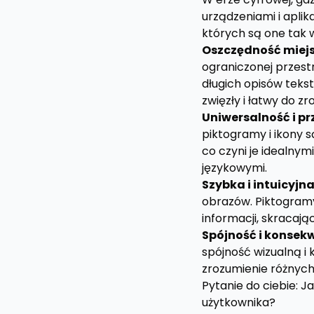
urządzeniami i aplik
których są one tak 
Oszczędność miejs
ograniczonej przestr
długich opisów tek
zwięzły i łatwy do z
Uniwersalność i p
piktogramy i ikony s
co czyni je idealny
językowymi.
Szybka i intuicyj
obrazów. Piktogram
informacji, skracają
Spójność i konsek
spójność wizualną i 
zrozumienie różnych 
Pytanie do ciebie: J
użytkownika?