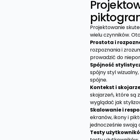
Projektow
piktogr
Projektowanie skute
wielu czynników. Oto
Prostota i rozpoz
rozpoznania i zrozu
prowadzić do niepo
Spójność stylisty
spójny styl wizualny,
spójne.
Kontekst i skojarz
skojarzeń, które są
wyglądać jak styli
Skalowanie i resp
ekranów, ikony i p
jednocześnie swoją 
Testy użytkownik
testy użytkowników,