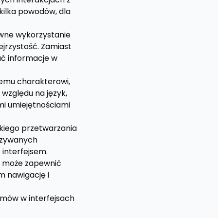
 kilka powodów, dla
ywne wykorzystanie
ejrzystość. Zamiast
ć informacje w
nemu charakterowi,
 względu na język,
mi umiejętnościami
bkiego przetwarzania
kazywanych
 interfejsem.
y może zapewnić
m nawigację i
ramów w interfejsach