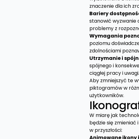
znaczenie dla ich zr
Bariery dostępnoś
stanowić wyzwanie d
problemy z rozpozn
Wymagania pozn
poziomu doświadczen
zdolnościami poznaw
Utrzymanie i spój
spójnego i konsekw
ciągłej pracy i uwagi
Aby zmniejszyć te w
piktogramów w różn
użytkowników.
Ikonograf
W miarę jak technolo
będzie się zmieniać 
w przyszłości:
Animowane ikony 