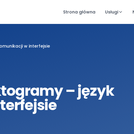
Strona główna
Usługi
omunikacji w interfejsie
iktogramy – język
terfejsie