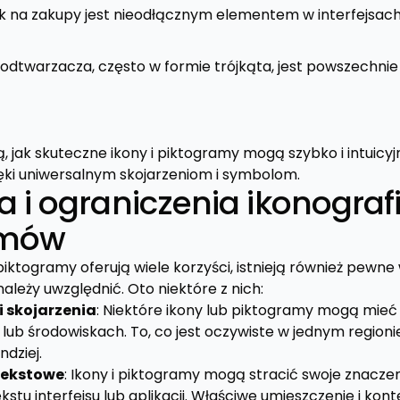
k na zakupy jest nieodłącznym elementem w interfejsach
 odtwarzacza, często w formie trójkąta, jest powszechn
ją, jak skuteczne ikony i piktogramy mogą szybko i intuic
ięki uniwersalnym skojarzeniom i symbolom.
i ograniczenia ikonografik
amów
piktogramy oferują wiele korzyści, istnieją również pewne
należy uwzględnić. Oto niektóre z nich:
i skojarzenia
: Niektóre ikony lub piktogramy mogą mieć
 lub środowiskach. To, co jest oczywiste w jednym region
ndziej.
tekstowe
: Ikony i piktogramy mogą stracić swoje znaczen
stu interfejsu lub aplikacji. Właściwe umieszczenie i ko