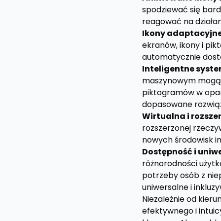
spodziewać się bard
reagować na działan
Ikony adaptacyjne
ekranów, ikony i pi
automatycznie dost
Inteligentne syst
maszynowym mogą p
piktogramów w oparc
dopasowane rozwiąz
Wirtualna i rozsze
rozszerzonej rzeczy
nowych środowisk int
Dostępność i uniw
różnorodności użytk
potrzeby osób z nie
uniwersalne i inkluz
Niezależnie od kierun
efektywnego i intuic