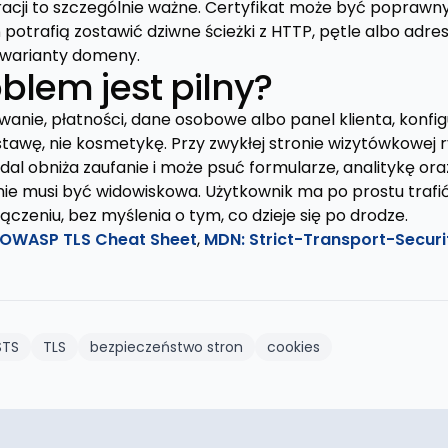
acji to szczególnie ważne. Certyfikat może być poprawny
 potrafią zostawić dziwne ścieżki z HTTP, pętle albo ad
 warianty domeny.
blem jest pilny?
wanie, płatności, dane osobowe albo panel klienta, konfi
awę, nie kosmetykę. Przy zwykłej stronie wizytówkowej ry
al obniża zaufanie i może psuć formularze, analitykę oraz
nie musi być widowiskowa. Użytkownik ma po prostu trafić
zeniu, bez myślenia o tym, co dzieje się po drodze.
OWASP TLS Cheat Sheet
,
MDN: Strict-Transport-Securi
STS
TLS
bezpieczeństwo stron
cookies