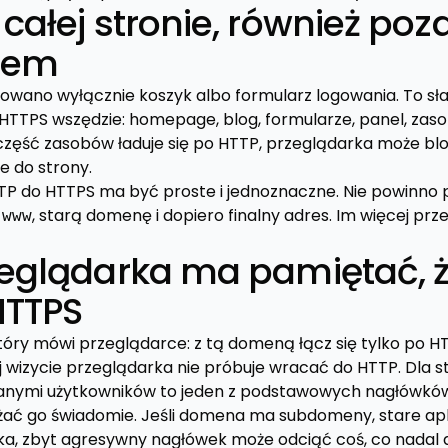
całej stronie, również poz
iem
rowano wyłącznie koszyk albo formularz logowania. To sł
TPS wszędzie: homepage, blog, formularze, panel, zaso
i część zasobów ładuje się po HTTP, przeglądarka może 
e do strony.
TP do HTTPS ma być proste i jednoznaczne. Nie powinno 
ę
, starą domenę i dopiero finalny adres. Im więcej pr
www
zeglądarka ma pamiętać, 
HTTPS
tóry mówi przeglądarce: z tą domeną łącz się tylko po HT
 wizycie przeglądarka nie próbuje wracać do HTTP. Dla s
danymi użytkowników to jeden z podstawowych nagłówków
ać go świadomie. Jeśli domena ma subdomeny, stare apl
a, zbyt agresywny nagłówek może odciąć coś, co nadal dz