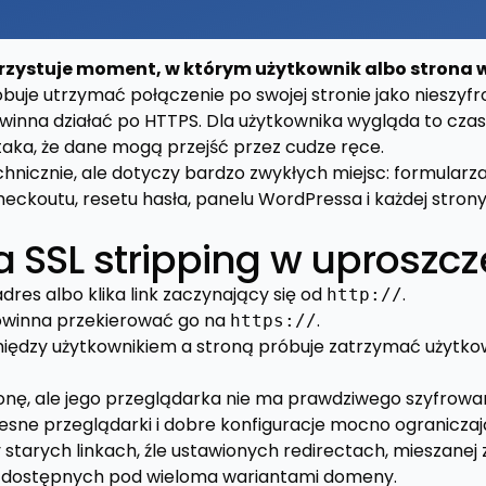
orzystuje moment, w którym użytkownik albo strona 
buje utrzymać połączenie po swojej stronie jako nieszyf
winna działać po HTTPS. Dla użytkownika wygląda to cza
 taka, że dane mogą przejść przez cudze ręce.
hnicznie, ale dotyczy bardzo zwykłych miejsc: formular
eckoutu, resetu hasła, panelu WordPressa i każdej strony
a SSL stripping w uproszc
dres albo klika link zaczynający się od
.
http://
owinna przekierować go na
.
https://
iędzy użytkownikiem a stroną próbuje zatrzymać użytko
ronę, ale jego przeglądarka nie ma prawdziwego szyfrowa
ne przeglądarki i dobre konfiguracje mocno ograniczają
starych linkach, źle ustawionych redirectach, mieszanej 
 dostępnych pod wieloma wariantami domeny.