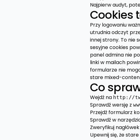
Najpierw audyt, pot
Cookies 
Przy logowaniu ważne
utrudnia odczyt prz
innej strony. To nie
sesyjne cookies po
panel admina nie po
linki w mailach pow
formularze nie mog
stare mixed-content
Co sprawd
Wejdź na
http://t
Sprawdź wersję z
ww
Przejdź formularz k
Sprawdź w narzędzia
Zweryfikuj nagłówek 
Upewnij się, że star