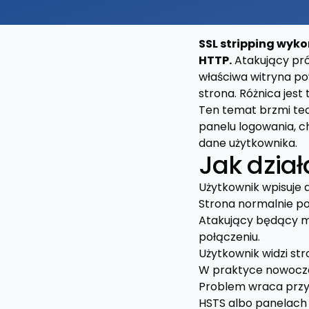
SSL stripping wyk
HTTP.
Atakujący pró
właściwa witryna po
strona. Różnica jest
Ten temat brzmi tec
panelu logowania, ch
dane użytkownika.
Jak dział
Użytkownik wpisuje a
Strona normalnie p
Atakujący będący m
połączeniu.
Użytkownik widzi st
W praktyce nowoczes
Problem wraca przy 
HSTS albo panelach