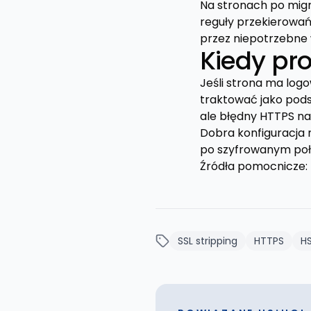
Na stronach po migr
reguły przekierowań
przez niepotrzebne
Kiedy pro
Jeśli strona ma logo
traktować jako podst
ale błędny HTTPS nad
Dobra konfiguracja 
po szyfrowanym połąc
Źródła pomocnicze:
SSL stripping
HTTPS
H