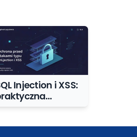
QL Injection i XSS:
praktyczna
ochrona
ormularzy, panelu i
PI