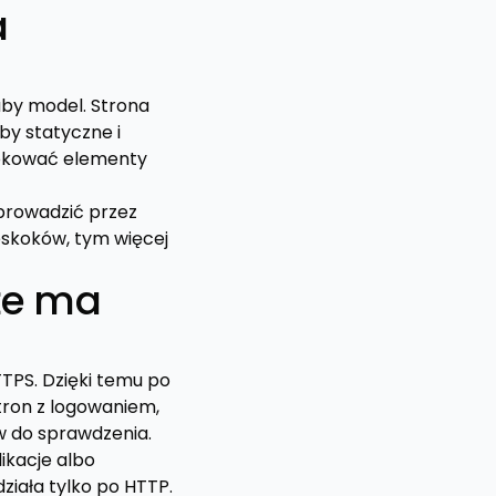
a
aby model. Strona
by statyczne i
blokować elementy
prowadzić przez
zeskoków, tym więcej
że ma
TPS. Dzięki temu po
tron z logowaniem,
 do sprawdzenia.
ikacje albo
iała tylko po HTTP.