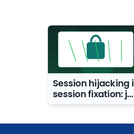
Session hijacking i
session fixation: ja
chronić logowanie
użytkowników