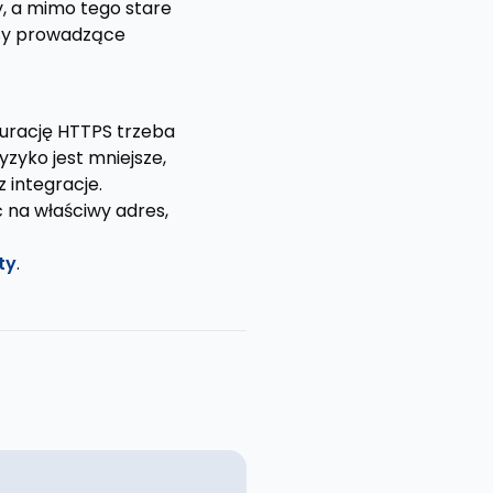
, a mimo tego stare
resy prowadzące
gurację HTTPS trzeba
zyko jest mniejsze,
 integracje.
 na właściwy adres,
ty
.