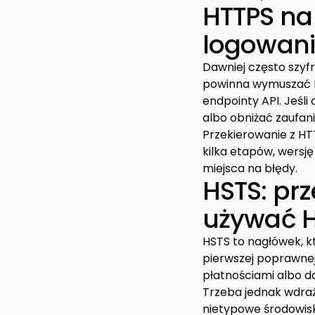
HTTPS na 
logowan
Dawniej często szyf
powinna wymuszać HT
endpointy API. Jeśl
albo obniżać zaufani
Przekierowanie z HT
kilka etapów, wersj
miejsca na błędy.
HSTS: pr
używać 
HSTS to nagłówek, k
pierwszej poprawnej
płatnościami albo 
Trzeba jednak wdraż
nietypowe środowisk