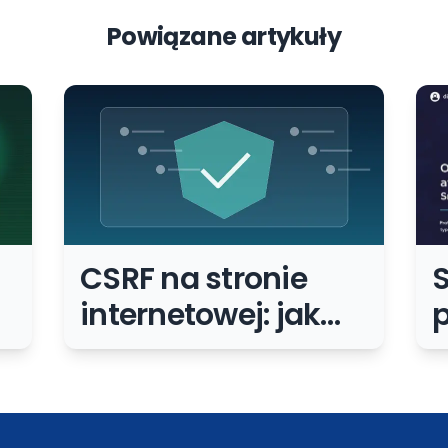
Powiązane artykuły
CSRF na stronie
S
k
internetowej: jak
zabezpieczyć
formularze, panel i
f
koszyk
A