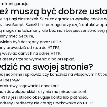
em konfiguracja.
też muszą być dobrze ust
 są flagi ciasteczek.
ogranicza wysyłkę cookie d
Secure
ez JavaScript.
pomaga przy części ataków opa
SameSite
 są magiczne talizmany, ale bez nich bezpieczeństwo sesji j
winny mieć
,
Secure
winien być dostępny przez HTTP,
inny prowadzić od razu do HTTPS,
ą wysyłać danych na adres HTTP,
 assety trzeba wymienić albo przepiąć.
zić na swojej stronie?
i sprawdź, czy kończysz na właściwym
wojadomena
http
i bez
.
w
www
ontaktowy, logowanie i checkout.
ch deweloperskich, czy nie ma mixed content.
HSTS, jeśli strona obsługuje konta lub płatności.
e adresy i redirecty nie cofają użytkownika do HTTP.