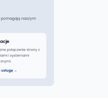
ciej pomagają naszym
racje
zne połączenie strony z
iami i systemami
rznymi.
 usługę →