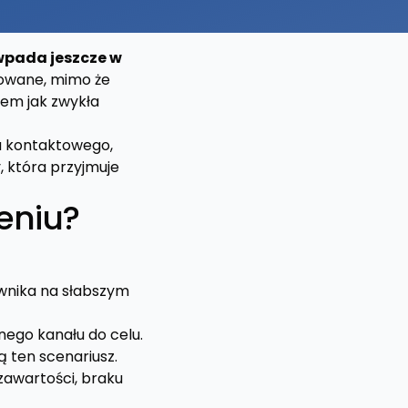
wpada jeszcze w
rowane, mimo że
sem jak zwykła
za kontaktowego,
, która przyjmuje
zeniu?
wnika na słabszym
nego kanału do celu.
 ten scenariusz.
zawartości, braku