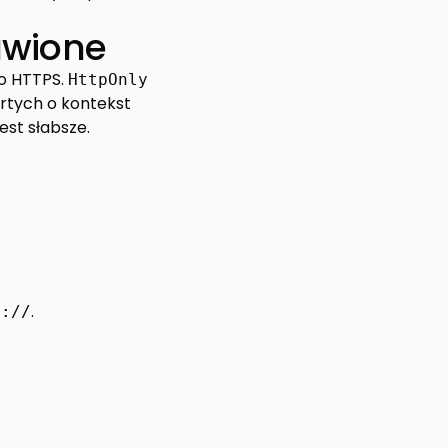
awione
o HTTPS.
HttpOnly
rtych o kontekst
est słabsze.
.
s://