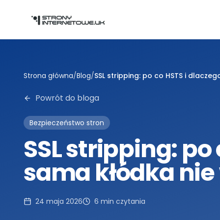
Przejdź do głównej treści
Strona główna
/
Blog
/
SSL stripping: po co HSTS i dlacze
Powrót do bloga
Bezpieczeństwo stron
SSL stripping: po
sama kłódka nie
24 maja 2026
6
min czytania