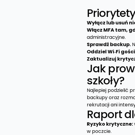
Priorytet
Wyłącz lub usuń n
Włącz MFA tam, gd
administracyjne.
Sprawdź backup.
N
Oddziel Wi‑Fi goś
Zaktualizuj krytyc
Jak prow
szkoły?
Najlepiej podzielić p
backupy oraz rozmo
rekrutacji ani inten
Raport dl
Ryzyko krytyczne:
w poczcie.