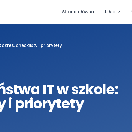
Strona główna
Usługi
akres, checklisty i priorytety
stwa IT w szkole:
 i priorytety