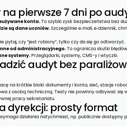
y na pierwsze 7 dni po aud
ieużywane konta.
To szybki zysk bezpieczeństwa bez du
zie są dane uczniów.
Szczególnie e‑mail, e‑dziennik, ch
ie pytaj, czy “jest robiony”, tylko czy da się go odtworzyć.
cinne od administracyjnego.
To ogranicza skutki błędów i
zne systemy.
Przeglądarki, systemy, CMS-y i wtyczki.
adzić audyt bez paraliżo
racę na krótkie bloki: dokumenty i konta, sieć, stacje robo
wa z osobą techniczną. Testy nie powinny odbywać się 
sywnej pracy sekretariatu.
a dyrekcji: prosty format
wymaga działania natychmiast, np. publicznie dostępny 