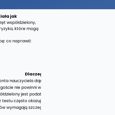
iała jak
rzęt współdzielony,
 ryzyka, które mogą
apę: co naprawić
Dlaczego ważne
onta nauczyciela daje dostęp do danych i komunikacji.
 goście nie powinni widzieć urządzeń administracji.
ółdzielony jest podatny na przypadkowe infekcje.
testu często okazuje się bezużyteczny po awarii.
ów wymagają szczególnie ostrożnego procesu.