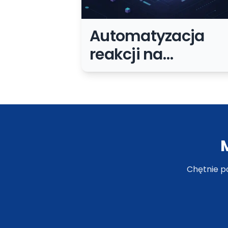
Automatyzacja
reakcji na
incydenty
bezpieczeństwa:
szybciej, ale bez
chaosu
Chętnie p