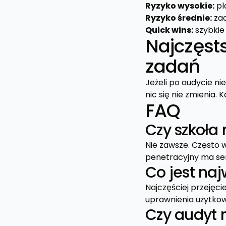
Ryzyko wysokie:
pl
Ryzyko średnie:
zad
Quick wins:
szybkie
Najczęsts
zadań
Jeżeli po audycie ni
nic się nie zmienia.
FAQ
Czy szkoła 
Nie zawsze. Często w
penetracyjny ma se
Co jest na
Najczęściej przejęci
uprawnienia użytko
Czy audyt 