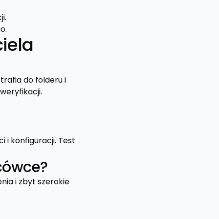
i.
o.
iela
rafia do folderu i
weryfikacji.
i konfiguracji. Test
acówce?
nia i zbyt szerokie