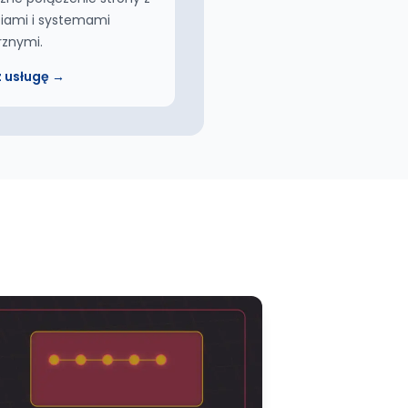
iami i systemami
rznymi.
 usługę →