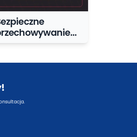
Bezpieczne
przechowywanie
aseł: praktyczne
asady dla małej
irmy
!
nsultacja.