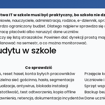
wa IT w szkole musi być praktyczny, bo szkoła nie dz
iowie, nauczyciele, administracja, rodzice, e-dziennik, sp
bardzo ograniczony budżet. Dlatego najpierw sprawdza się
racę placówki albo naruszyć dane uczniów.
czy się listą straszaków. Powinien dać dyrekcji prostą m
planować na semestr, a co można monitorować.
udytu w szkole
Co sprawdzić
, reset haseł, konta byłych pracowników
Przejęcie k
zielna sieć gościnna, hasła, segmentacja
Uczniowie i
ualizacje, antywirus, blokada instalacji
Sprzęt wsp
stotliwość, test odtworzenia, kopia offline
Backup bez 
awnienia, retencja, dokumentacja incydentów
Dane uczni