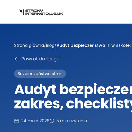
Przejdź do głównej treści
Strona główna
/
Blog
/
Audyt bezpieczeństwa IT w szkole: z
Powrót do bloga
Bezpieczeństwo stron
Audyt bezpieczeń
zakres, checklisty
24 maja 2026
5
min czytania