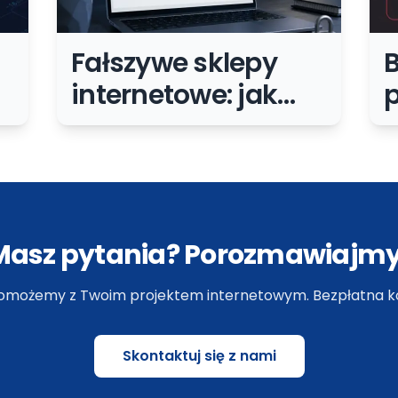
Fałszywe sklepy
internetowe: jak
rozpoznać
h
oszustwo przed
z
zakupem
f
Masz pytania? Porozmawiajmy
omożemy z Twoim projektem internetowym. Bezpłatna ko
Skontaktuj się z nami