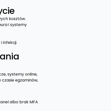
ycie
żych kosztów.
mura i systemy
 infekcji.
wania
cze, systemy online,
w czasie egzaminów,
panel albo brak MFA