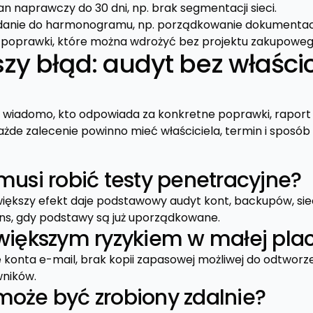
an naprawczy do 30 dni, np. brak segmentacji sieci.
anie do harmonogramu, np. porządkowanie dokumentacj
 poprawki, które można wdrożyć bez projektu zakupoweg
zy błąd: audyt bez właścic
e wiadomo, kto odpowiada za konkretne poprawki, raport t
 Każde zalecenie powinno mieć właściciela, termin i sposób 
musi robić testy penetracyjne?
iększy efekt daje podstawowy audyt kont, backupów, sieci 
ns, gdy podstawy są już uporządkowane.
jwiększym ryzykiem w małej pl
e konta e-mail, brak kopii zapasowej możliwej do odtworze
wników.
może być zrobiony zdalnie?