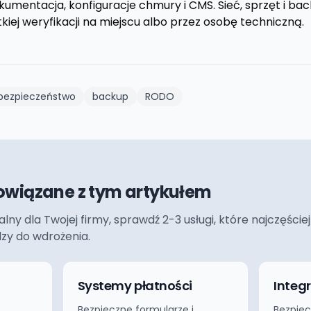
kumentacja, konfiguracje chmury i CMS. Sieć, sprzęt i ba
iej weryfikacji na miejscu albo przez osobę techniczną.
bezpieczeństwo
backup
RODO
owiązane z tym artykułem
ualny dla Twojej firmy, sprawdź 2-3 usługi, które najczęś
dzy do wdrożenia.
Systemy płatności
Integ
Bezpieczne formularze i
Bezpiec