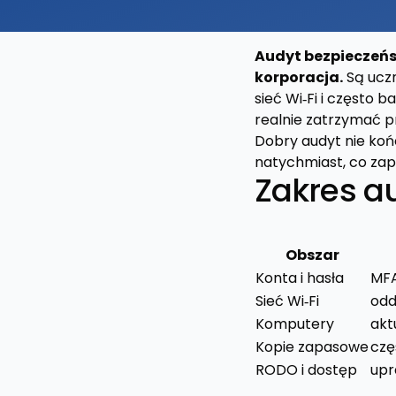
Audyt bezpieczeńst
korporacja.
Są uczn
sieć Wi‑Fi i często 
realnie zatrzymać p
Dobry audyt nie koń
natychmiast, co za
Zakres a
Obszar
Konta i hasła
MFA
Sieć Wi‑Fi
odd
Komputery
akt
Kopie zapasowe
czę
RODO i dostęp
upr