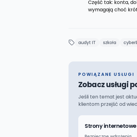
Część tak: konta, do
wymagają choć krótk
audyt IT
szkoła
cyber
POWIĄZANE USŁUGI
Zobacz usługi p
Jeśli ten temat jest akt
klientom przejść od wie
Strony internetowe
Bezpieczne wdrożenia,