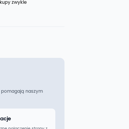
ckupy zwykle
ciej pomagają naszym
racje
zne połączenie strony z