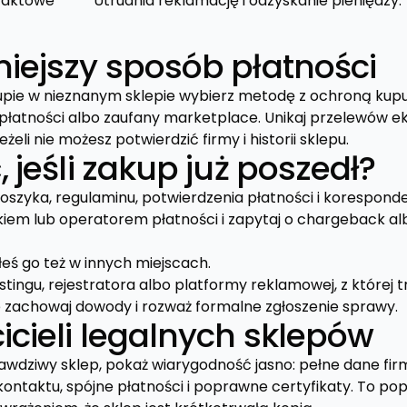
taktowe
Utrudnia reklamację i odzyskanie pieniędzy.
niejszy sposób płatności
pie w nieznanym sklepie wybierz metodę z ochroną kupu
płatności albo zaufany marketplace. Unikaj przelewów 
żeli nie możesz potwierdzić firmy i historii sklepu.
, jeśli zakup już poszedł?
koszyka, regulaminu, potwierdzenia płatności i koresponde
nkiem lub operatorem płatności i zapytaj o chargeback a
yłeś go też w innych miejscach.
ingu, rejestratora albo platformy reklamowej, z której tr
ie zachowaj dowody i rozważ formalne zgłoszenie sprawy.
icieli legalnych sklepów
awdziwy sklep, pokaż wiarygodność jasno: pełne dane firm
ntaktu, spójne płatności i poprawne certyfikaty. To pop