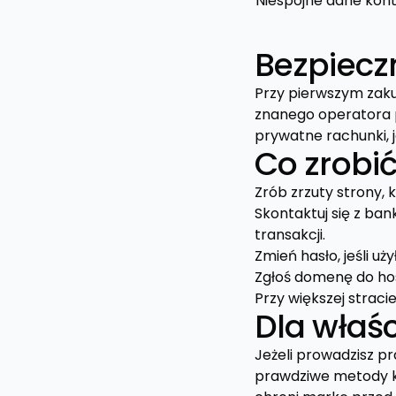
Niespójne dane kon
Bezpiecz
Przy pierwszym zaku
znanego operatora 
prywatne rachunki, je
Co zrobić
Zrób zrzuty strony, 
Skontaktuj się z ba
transakcji.
Zmień hasło, jeśli uż
Zgłoś domenę do host
Przy większej strac
Dla właśc
Jeżeli prowadzisz pr
prawdziwe metody ko