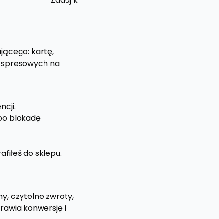
Zadaj konkretne pytanie przed zakupem.
jącego: kartę,
ekspresowych na
ncji.
lbo blokadę
afiłeś do sklepu.
y, czytelne zwroty,
rawia konwersję i