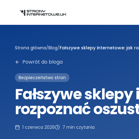
Przejdź do głównej treści
Strona główna
/
Blog
/
Fałszywe sklepy internetowe: jak
Powrót do bloga
Bezpieczeństwo stron
Fałszywe sklepy 
rozpoznać oszus
1 czerwca 2026
7
min czytania