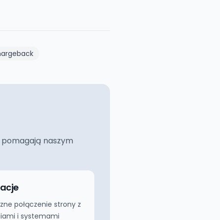
hargeback
ciej pomagają naszym
racje
zne połączenie strony z
iami i systemami