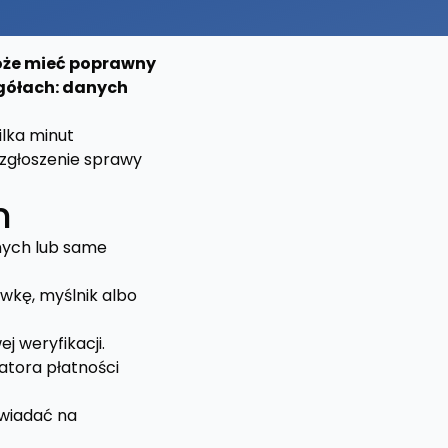
Może mieć poprawny
egółach: danych
ilka minut
 zgłoszenie sprawy
m
anych lub same
wkę, myślnik albo
 weryfikacji.
atora płatności
owiadać na