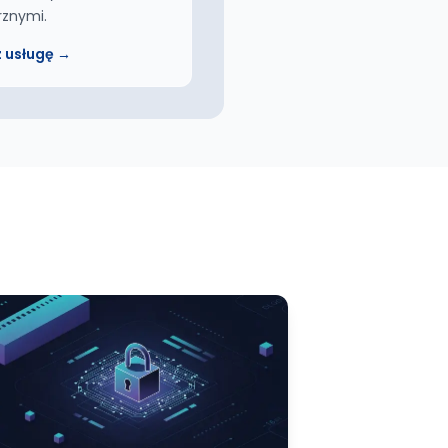
rznymi.
 usługę →