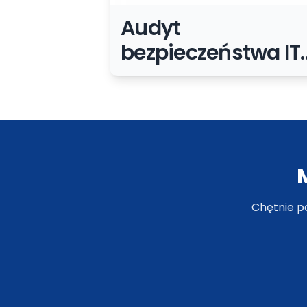
Audyt
bezpieczeństwa IT
w szkole: zakres,
checklisty i
priorytety
Chętnie p