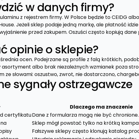
dzić w danych firmy?
laminu z rejestrem firmy. W Polsce będzie to CEIDG albo 
ouse. Jeżeli sklep podaje jedną markę, ale płatność idzie
wyjaśnienie przed zakupem. Oszuści często kopiują dane
ć opinie o sklepie?
średnia ocen. Podejrzane są profile z falą krótkich, pod
ny asortyment albo brak niezależnych wzmianek poza stro
ze słowami: oszustwo, zwrot, nie dostarczono, chargeb
ne sygnały ostrzegawcze
ł
Dlaczego ma znaczenie
d certyfikatu
Dane z formularza mogą nie być chronione.
ena
Sklep mógł powstać tylko na krótką kampa
opisy
Fałszywe sklepy często klonują katalog pro