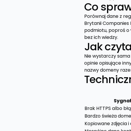
Co spraw
Porównaj dane z regu
Brytanii Companies H
podmiotu, poproś o 
bez ich wiedzy.
Jak czyta
Nie wystarczy sama 
opinie opisujące in
nazwy domeny razem 
Technicz
Sygna
Brak HTTPS albo błą
Bardzo świeża dom
Kopiowane zdjęcia i 