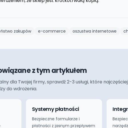
wrażeniem, że sklep jest krótkotrwałą kopią.
eństwo zakupów
e-commerce
oszustwa internetowe
c
owiązane z tym artykułem
ualny dla Twojej firmy, sprawdź 2-3 usługi, które najczęś
dzy do wdrożenia.
Systemy płatności
Integ
Bezpieczne formularze i
Bezpiec
e
płatności z jasnym przepływem
narzędz