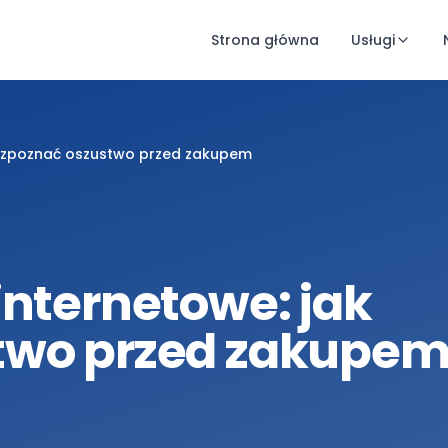
Strona główna
Usługi
 rozpoznać oszustwo przed zakupem
internetowe: jak
two przed zakupe