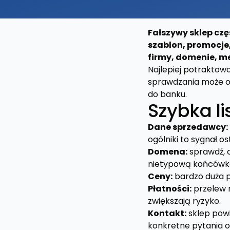
Fałszywy sklep czę
szablon, promocje,
firmy, domenie, me
Najlepiej potraktowa
sprawdzania może os
do banku.
Szybka li
Dane sprzedawcy:
ogólniki to sygnał o
Domena:
sprawdź, c
nietypową końcówk
Ceny:
bardzo duża p
Płatności:
przelew n
zwiększają ryzyko.
Kontakt:
sklep powi
konkretne pytania o