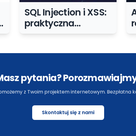
SQL Injection i XSS:
praktyczna
r
ochrona
formularzy, panelu i
b
API
s
Masz pytania? Porozmawiajmy
omożemy z Twoim projektem internetowym. Bezpłatna ko
Skontaktuj się z nami