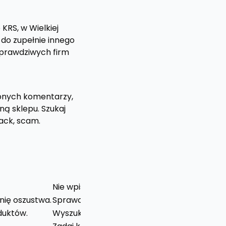
KRS, w Wielkiej
 do zupełnie innego
 prawdziwych firm
obnych komentarzy,
ną sklepu. Szukaj
ack, scam.
Co zrobić
Nie wpisuj danych karty ani hasła.
nię oszustwa.
Sprawdź historię domeny i opinie poza stron
duktów.
Wyszukaj zdjęcie produktu w Google Lens l