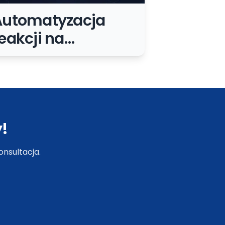
Automatyzacja
eakcji na
incydenty
ezpieczeństwa:
zybciej, ale bez
chaosu
!
nsultacja.