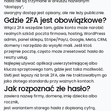
hasła nie są trzymane w arkuszu nazwanym
“dostępy”,
awaryjny dostęp jest opisany, ale nie leży publicznie.
Gdzie 2FA jest obowiązkowe?
Włącz 2FA wszędzie tam, gdzie konto może narobić
realnych szkód: poczta firmowa, hosting, WordPress
admin, panel sklepu, Stripe/PayU, Google, Meta, CRM,
domeny i narzędzia do wysyłki maili. Jeśli ktoś
przejmie pocztę, często może zresetować hasła do
reszty usług.
Najlepiej używać aplikacji uwierzytelniającej albo
klucza sprzętowego tam, gdzie jest taka możliwość.
SMS jest lepszy niż brak 2FA, ale nie traktowałbym go
jako złotego standardu przy ważnych kontach.
Jak rozpoznać złe hasło?
zawiera nazwę firmy, domenę, imię dziecka albo
rocznik,
jest wariantem starego hasła z dopisaną cyfrą,