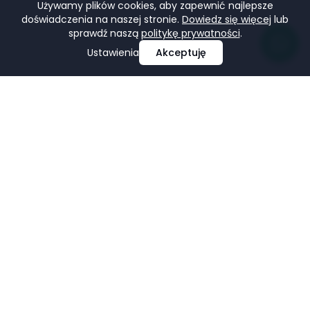
Używamy plików cookies, aby zapewnić najlepsze
doświadczenia na naszej stronie.
Dowiedz się więcej
lub
sprawdź naszą
politykę prywatności
.
Ustawienia
Akceptuję
Profesjonalne projektowanie i tworzenie stron
internetowych, e-commerce, pozycjonowanie i marketing
w mediach społecznościowych.
Facebook
LinkedIn
Pinterest
Google Business Profile
USŁUGI
FIRMA