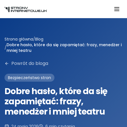
Przejdź do głównej treści
Strona główna
/
Blog
Dobre hasło, które da się zapamiętać: frazy, menedżer i
/
mniej teatru
Powrót do bloga
Bezpieczeństwo stron
Dobre hasło, które da się
zapamiętać: frazy,
menedżer i mniej teatru
24 maja 2026
6
min czytania