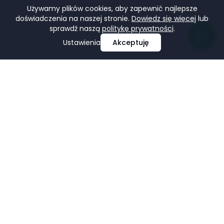
Używamy plików cookies, aby zapewnić najlepsze
doświadczenia na naszej stronie.
Dowiedz się więcej
lub
sprawdź naszą
politykę prywatności
.
Ustawienia
Akceptuję
Profesjonalne projektowanie i tworzenie stron
internetowych, e-commerce, pozycjonowanie i marketing
w mediach społecznościowych.
Facebook
LinkedIn
Pinterest
Google Business Profile
USŁUGI
FIRMA