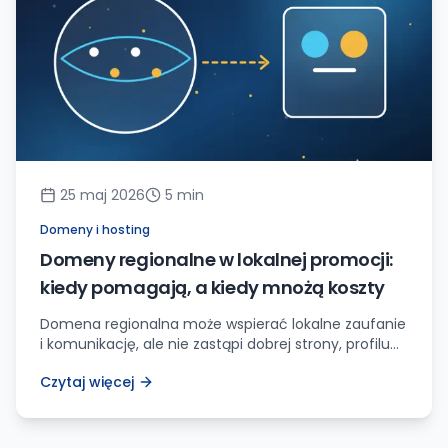
25 maj 2026
5
min
Domeny i hosting
Domeny regionalne w lokalnej promocji:
kiedy pomagają, a kiedy mnożą koszty
Domena regionalna może wspierać lokalne zaufanie
i komunikację, ale nie zastąpi dobrej strony, profilu
firmy, treści lokalnych i spójnych danych
Czytaj więcej
kontaktowych.