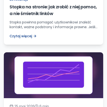
Stopka na stronie: jak zrobić z niej pomoc,
a nie śmietnik linków
Stopka powinna pomagać użytkownikowi znaleźć
kontakt, ważne podstrony i informacje prawne. Jeśli
konkuruje z menu albo mieści wszystko naraz,
Czytaj więcej
zaczyna przeszkadzać.
25 maj 2026
6
min