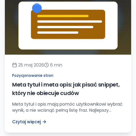
25 maj 2026
6
min
Pozycjonowanie stron
Meta tytuł i meta opis: jak pisać snippet,
który nie obiecuje cudów
Meta tytuł i opis mają pomóc użytkownikowi wybrać
wynik, a nie wcisnąć pełną listę fraz. Najlepszy
snippet jest konkretny, zgodny ze stroną i łatwy do
Czytaj więcej
obrony.