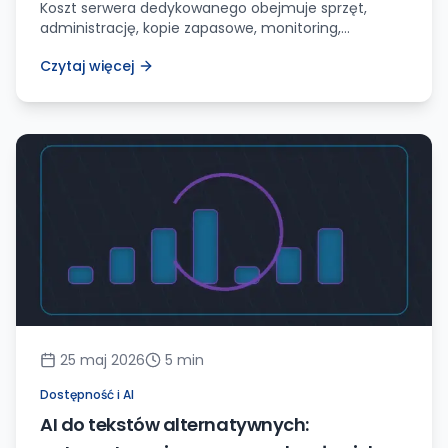
Koszt serwera dedykowanego obejmuje sprzęt,
administrację, kopie zapasowe, monitoring,
bezpieczeństwo, aktualizacje i czas reakcji na
Czytaj więcej
awarie.
25 maj 2026
5
min
Dostępność i AI
AI do tekstów alternatywnych: