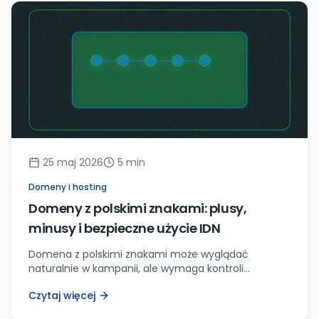
25 maj 2026
5
min
Domeny i hosting
Domeny z polskimi znakami: plusy,
minusy i bezpieczne użycie IDN
Domena z polskimi znakami może wyglądać
naturalnie w kampanii, ale wymaga kontroli
przekierowań, poczty, brandingu i możliwych
Czytaj więcej
pomyłek użytkowników.