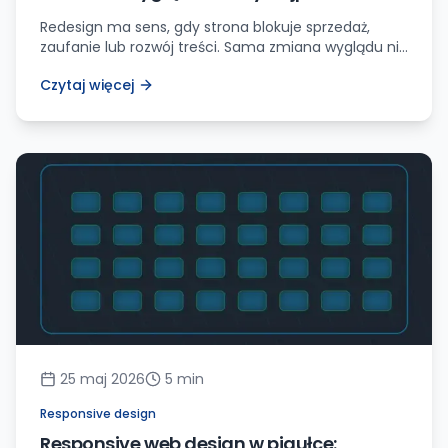
naprawić fundamenty
Redesign ma sens, gdy strona blokuje sprzedaż,
zaufanie lub rozwój treści. Sama zmiana wyglądu nie
naprawi złej oferty, brakujących treści ani chaosu w
Czytaj więcej
URL-ach.
25 maj 2026
5
min
Responsive design
Responsive web design w pigułce: