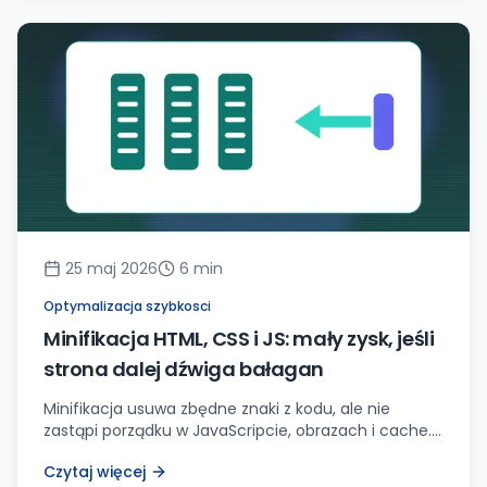
25 maj 2026
6
min
Optymalizacja szybkosci
Minifikacja HTML, CSS i JS: mały zysk, jeśli
strona dalej dźwiga bałagan
Minifikacja usuwa zbędne znaki z kodu, ale nie
zastąpi porządku w JavaScripcie, obrazach i cache.
Najpierw pomiar, potem build, testy i dopiero
Czytaj więcej
wdrożenie.