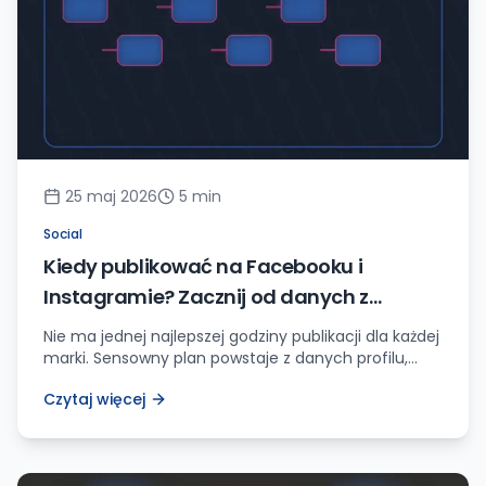
25 maj 2026
5
min
Social
Kiedy publikować na Facebooku i
Instagramie? Zacznij od danych z
własnego profilu
Nie ma jednej najlepszej godziny publikacji dla każdej
marki. Sensowny plan powstaje z danych profilu,
rytmu klientów, formatu treści i kilku prostych
Czytaj więcej
testów.