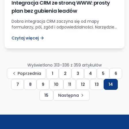
Integracja CRM ze stroną WWW: prosty
plan bez gubienia leadów
Dobra integracja CRM zaczyna się od mapy
formularzy, pól, zgód i odpowiedzialności. Narzędzie
jest dopiero drugim krokiem.
Czytaj więcej
Wyświetlono
313
–
336
z
359
artykułów
Poprzednia
1
2
3
4
5
6
7
8
9
10
11
12
13
14
15
Następna