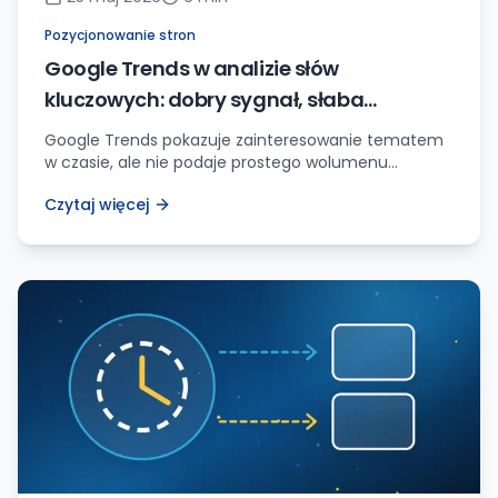
Pozycjonowanie stron
Google Trends w analizie słów
kluczowych: dobry sygnał, słaba
wyrocznia
Google Trends pokazuje zainteresowanie tematem
w czasie, ale nie podaje prostego wolumenu
wyszukiwań. Najlepiej działa jako filtr sezonowości,
Czytaj więcej
języka i kierunku tematu.