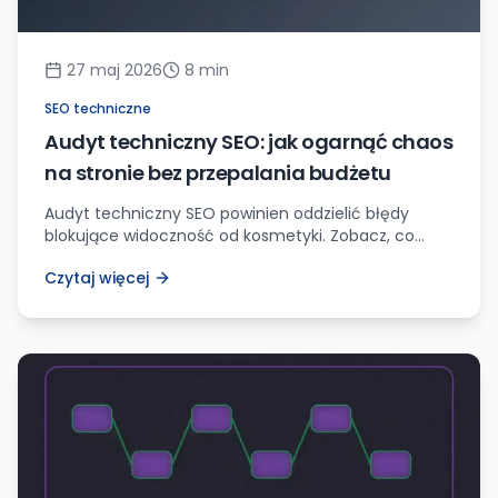
27 maj 2026
8
min
SEO techniczne
Audyt techniczny SEO: jak ogarnąć chaos
na stronie bez przepalania budżetu
Audyt techniczny SEO powinien oddzielić błędy
blokujące widoczność od kosmetyki. Zobacz, co
sprawdzić najpierw: indeksacja, redirecty,
Czytaj więcej
canonicale, sitemap, szybkość i szablony.