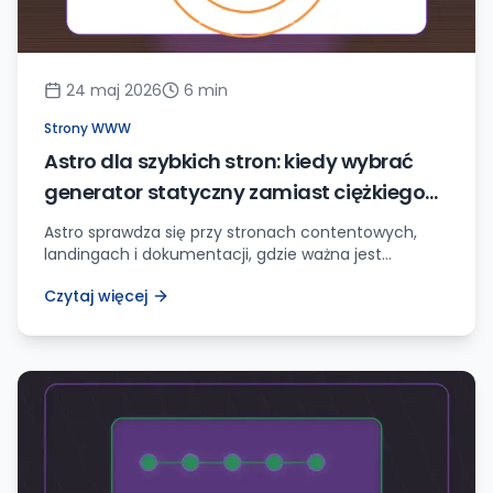
24 maj 2026
6
min
Strony WWW
Astro dla szybkich stron: kiedy wybrać
generator statyczny zamiast ciężkiego
CMS-a
Astro sprawdza się przy stronach contentowych,
landingach i dokumentacji, gdzie ważna jest
szybkość i mało JavaScriptu. Nie każdy projekt
Czytaj więcej
powinien jednak uciekać z WordPressa.