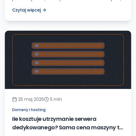
backupem, 2FA i monitoringiem strony daje to
Czytaj więcej
sensowną ochronę.
25 maj 2026
5
min
Domeny i hosting
Ile kosztuje utrzymanie serwera
dedykowanego? Sama cena maszyny to
dopiero początek