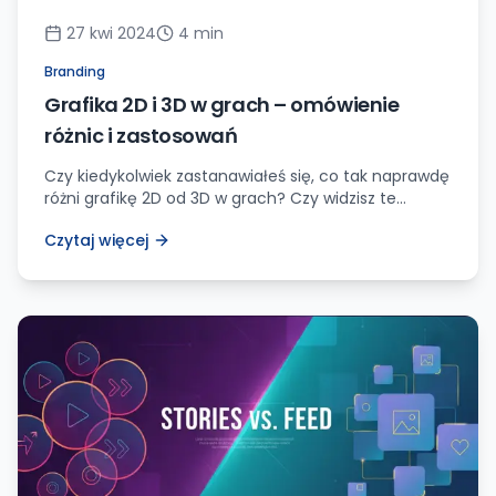
27 kwi 2024
4
min
Branding
Grafika 2D i 3D w grach – omówienie
różnic i zastosowań
Czy kiedykolwiek zastanawiałeś się, co tak naprawdę
różni grafikę 2D od 3D w grach? Czy widzisz te
różnice podczas rozgrywki, czy po prostu
Czytaj więcej
przyjmujesz je jako oczywiste? Jako doświadczony
gracz mogę Ci zdradzić, że te dwa światy graficzne
znacząco różnią się od siebie, a ich odpowiednie
zastosowanie może stanowić klucz do stworzenia
wciągającej i wyróżniającej […]