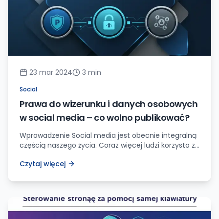
23 mar 2024
3
min
Social
Prawa do wizerunku i danych osobowych
w social media – co wolno publikować?
Wprowadzenie Social media jest obecnie integralną
częścią naszego życia. Coraz więcej ludzi korzysta z
różnych platform społecznościowych, takich jak
Czytaj więcej
Facebook, Instagram, Twitter czy TikTok.
Publikujemy zdjęcia, filmy, dzielimy się
przemyśleniami i emocjami. Jednak warto
pamiętać, że publikacja treści w mediach
społecznościowych wiąże się z pewnymi
ograniczeniami prawnymi. Często zadajemy sobie