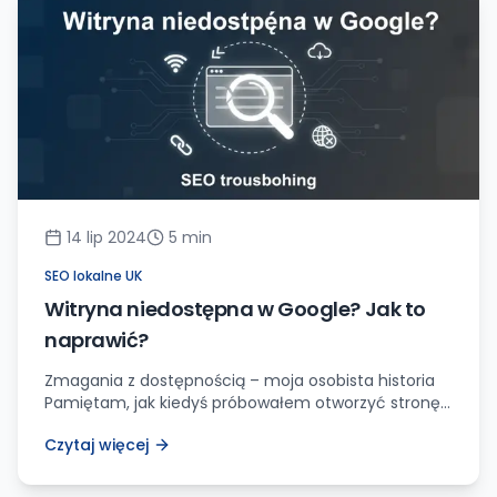
Czy nie ma sposobu, aby w pełni sterować […]
14 lip 2024
5
min
SEO lokalne UK
Witryna niedostępna w Google? Jak to
naprawić?
Zmagania z dostępnością – moja osobista historia
Pamiętam, jak kiedyś próbowałem otworzyć stronę
internetową mojej ulubionej restauracji. Wciskam
Czytaj więcej
enter, a tu nagle… komunikat „Ta witryna jest
nieosiągalna”. Zacząłem się zastanawiać, co mogło
pójść nie tak. Przecież ta strona zawsze działała bez