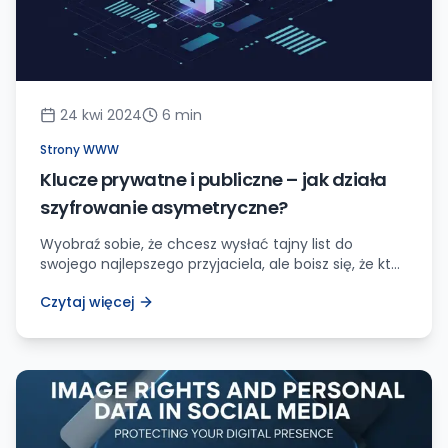
24 kwi 2024
6
min
Strony WWW
Klucze prywatne i publiczne – jak działa
szyfrowanie asymetryczne?
Wyobraź sobie, że chcesz wysłać tajny list do
swojego najlepszego przyjaciela, ale boisz się, że ktoś
inny może go przechwycić i przeczytać. Co wtedy
Czytaj więcej
zrobisz? Pewnie pomyślisz o zabezpieczeniu
wiadomości, żeby nikt niepowołany nie miał do niej
dostępu. I tutaj z pomocą przychodzi Ci szyfrowanie
asymetryczne – technika, która pozwoli Ci
bezpiecznie przesyłać informacje bez […]