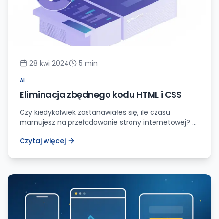
28 kwi 2024
5
min
AI
Eliminacja zbędnego kodu HTML i CSS
Czy kiedykolwiek zastanawiałeś się, ile czasu
marnujesz na przeładowanie strony internetowej? A
co jeśli powiem Ci, że to wszystko przez nadmiar
Czytaj więcej
niepotrzebnego kodu HTML i CSS? Przygotuj się, bo
zaraz odkryję przed Tobą sekret na stworzenie lekkiej
i błyskawicznie działającej witryny. Jako ktoś, kto od
lat zajmuje się projektowaniem stron internetowych,
mam niezwykle urozmaiconą wiedzę […]