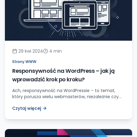
29 kwi 2024
4
min
Strony WWW
Responsywność na WordPress – jak ją
wprowadzić krok po kroku?
Ach, responsywność na WordPressie – to temat,
który porusza wielu webmasterów, niezależnie czy
jesteś początkującym, czy doświadczonym
Czytaj więcej
profesjonalistą. Wierzcie mi, sam długo
zastanawiałem się, jak najlepiej to wdrożyć, aby
moje strony wyglądały perfekcyjnie na każdym
urządzeniu. Ale po wielu eksperymentach i testach,
wypracowałem skuteczną strategię, którą chętnie