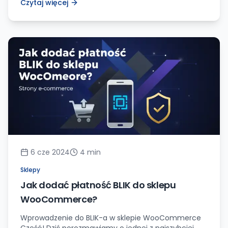
Czytaj więcej
informację, dokonać zakupu, czy po prostu
przeglądać zawartość, musi móc łatwo i intuicyjnie
poruszać się po witrynie. Dla milionów osób z
różnego rodzaju niepełnosprawnościami, nawigacja
po stronach internetowych może stanowić
prawdziwe wyzwanie. Technologie wspomagające,
takie jak czytniki ekranowe czy […]
6 cze 2024
4
min
Sklepy
Jak dodać płatność BLIK do sklepu
WooCommerce?
Wprowadzenie do BLIK-a w sklepie WooCommerce