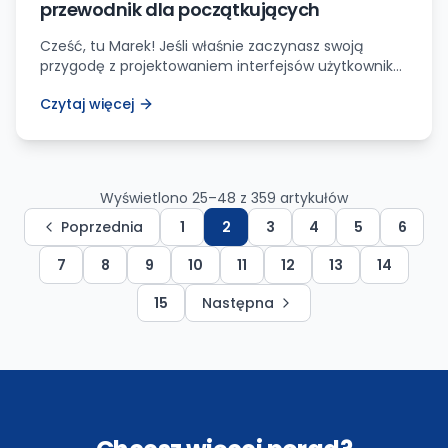
przewodnik dla początkujących
Cześć, tu Marek! Jeśli właśnie zaczynasz swoją
przygodę z projektowaniem interfejsów użytkownika
i doświadczenia użytkownika, to mam dla Ciebie
Czytaj więcej
świetną wiadomość – ten artykuł jest dokładnie
tym, czego potrzebujesz! Przygotowałem dla Ciebie
kompleksowy przewodnik, który poprowadzi Cię krok
po kroku przez podstawy projektowania w Figmie.
Usiądź wygodnie, zapal swoją ulubioną kawę i pozwól,
Wyświetlono
25
–
48
z
359
artykułów
że wprowadzę […]
Poprzednia
1
2
3
4
5
6
7
8
9
10
11
12
13
14
15
Następna