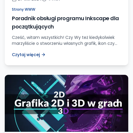
Strony WWW
Poradnik obsługi programu Inkscape dla
początkujących
Cześć, witam wszystkich! Czy Wy też kiedykolwiek
marzyliście o stworzeniu własnych grafik, ikon czy
ilustracji? Jeśli tak, to z pewnością słyszeliście o
Czytaj więcej
niezwykłym i darmowym programie o nazwie
Inkscape. Ach, Inkscape – to niczym magiczna
różdżka, która pozwala nam przejść od wizji do
realnego dzieła! Choć na początku może wydawać
się nieco skomplikowany, spokojnie – […]