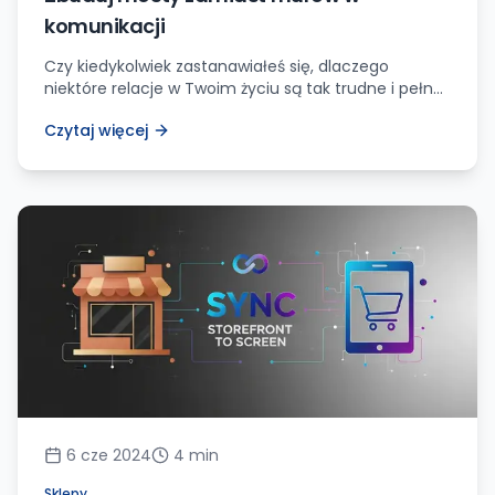
komunikacji
Czy kiedykolwiek zastanawiałeś się, dlaczego
niektóre relacje w Twoim życiu są tak trudne i pełne
napięcia? Powodem może być to, że zamiast
Czytaj więcej
budować mosty, często wybierasz wznoszenie
murów. Pozwól, że wyjaśnię, co mam na myśli.
Wyobraź sobie scenę, w której dwie osoby stoją po
przeciwnych stronach rzeki, wpatrując się w siebie z
nieufnością. Jedna z […]
6 cze 2024
4
min
Sklepy