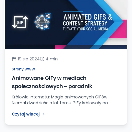
się z Wami podzielę. Siadajcie więc wygodnie i […]
19 sie 2024
4
min
Strony WWW
Animowane GIFy w mediach
społecznościowych – poradnik
Królowie internetu: Magia animowanych GIFów
Niemal dwadzieścia lat temu GIFy królowały na
witrynach internetowych – małe, lecz niezwykle
Czytaj więcej
ekspresywne animacje pobudzały wyobraźnię
użytkowników, ożywiając każdą stronę, na której się
pojawiały. Choć wraz z rozwojem technologii ich