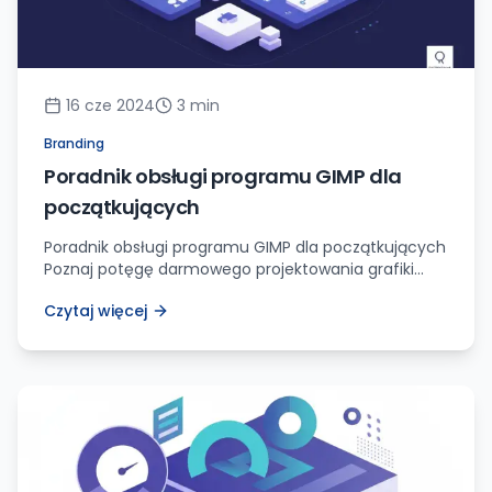
16 cze 2024
3
min
Branding
Poradnik obsługi programu GIMP dla
początkujących
Poradnik obsługi programu GIMP dla początkujących
Poznaj potęgę darmowego projektowania grafiki
Cześć! Czy znacie program GIMP? Jeśli nie, to zaraz
Czytaj więcej
to się zmieni. Jako ktoś, kto przez lata stworzył setki
projektów graficznych, chcę się z wami podzielić
moimi sekretami na temat tego darmowego i
niezwykle potężnego narzędzia. Przygotujcie się na
podróż pełną odkryć, kreatywności i […]