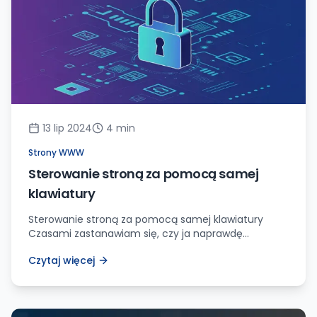
pytanie: co wolno publikować w […]
13 lip 2024
4
min
Strony WWW
Sterowanie stroną za pomocą samej
klawiatury
Sterowanie stroną za pomocą samej klawiatury
Czasami zastanawiam się, czy ja naprawdę
potrzebuję myszki. Oczywiście, wiem, że to narzędzie
Czytaj więcej
niezbędne dla większości ludzi – wskaźnik myszy to
praktycznie przedłużenie dłoni, pozwalające na
intuicyjne i szybkie poruszanie się po ekranie
komputera. Ale czy naprawdę nie ma innej opcji?