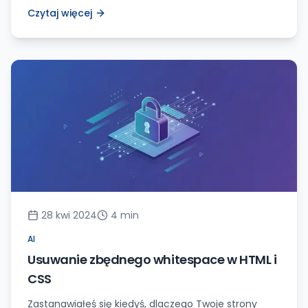
rolę w tworzeniu efektywnych i angażujących
Czytaj więcej
doświadczeń dla użytkowników. Koncentruje się na
zrozumieniu, w jaki sposób ludzki umysł interpretuje i
reaguje na różne elementy wizualne, takie jak kolory,
kształty i typografia. Przez dogłębne zrozumienie
tych czynników projektanci UI […]
28 kwi 2024
4
min
AI
Usuwanie zbędnego whitespace w HTML i
CSS
Zastanawiałeś się kiedyś, dlaczego Twoje strony