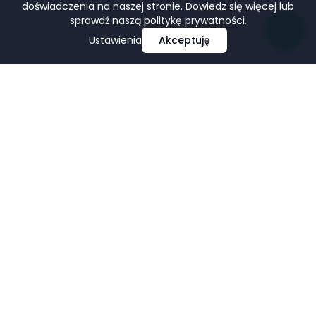
doświadczenia na naszej stronie.
Dowiedz się więcej
lub
sprawdź naszą
politykę prywatności
.
Ustawienia
Akceptuję
Profesjonalne projektowanie i tworzenie stron
internetowych, e-commerce, pozycjonowanie i marketing
w mediach społecznościowych.
Facebook
LinkedIn
Pinterest
Google Business Profile
USŁUGI
FIRMA
Strony Internetowe
Portfolio