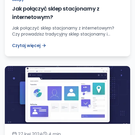
Jak połączyć sklep stacjonarny z
internetowym?
Jak połączyć sklep stacjonarny z internetowym?
Czy prowadzisz tradycyjny sklep stacjonarny i
zastanawiasz się, jak przenieść swoją działalność do
Czytaj więcej
świata online? A może masz już sklep internetowy i
chcesz zintegrować go z Twoim fizycznym punktem
sprzedaży? Połączenie tych dwóch kanałów
sprzedaży może być kluczowe dla rozwoju Twojego
biznesu. Jako właściciel sklepu wiem, jak ważna jest
[…]
27 kwi 2024
4
min