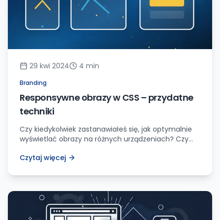
29 kwi 2024
4
min
Branding
Responsywne obrazy w CSS – przydatne
techniki
Czy kiedykolwiek zastanawiałeś się, jak optymalnie
wyświetlać obrazy na różnych urządzeniach? Czy
wiesz, że istnieją sprytne techniki CSS, które mogą
Czytaj więcej
pomóc Ci w tym zadaniu? Szykuj się, bo zaraz
podzielę się z Tobą całą masą cennych informacji
na ten temat! Jako miłośnik stron internetowych i
webmaster ze stażem, od lat zmagam się z
wyzwaniem, jakim […]