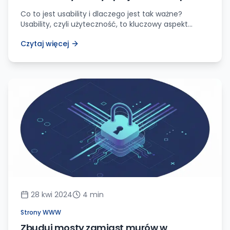
użytkownika
Co to jest usability i dlaczego jest tak ważne?
Usability, czyli użyteczność, to kluczowy aspekt
projektowania stron internetowych i aplikacji.
Czytaj więcej
Definiuje się ją jako stopień, w jakim produkt może
być używany przez określonych użytkowników do
osiągnięcia konkretnych celów w efektywny,
wydajny i satysfakcjonujący sposób. Innymi słowy,
usability określa, jak łatwo i wygodnie użytkownicy
mogą korzystać […]
28 kwi 2024
4
min
Strony WWW
Zbuduj mosty zamiast murów w