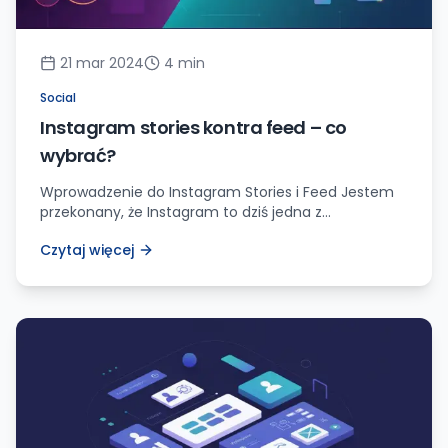
21 mar 2024
4
min
Social
Instagram stories kontra feed – co
wybrać?
Wprowadzenie do Instagram Stories i Feed Jestem
przekonany, że Instagram to dziś jedna z
najpopularniejszych i najskuteczniejszych platform
Czytaj więcej
społecznościowych. Użytkownicy z całego świata
codziennie dzielą się swoimi zdjęciami i filmami,
angażując się w interakcje z innymi. Jednakże to, co
wielu z nas ignoruje, to różnica między historią na
Instagramie (Instagram Stories) a tradycyjnym
kanałem publikacji […]