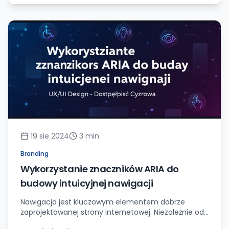
elementów na stronach www. Te dynamiczne
komponenty nie tylko przykuwają spojrzenie, ale
również zachęcają do aktywnego zaangażowania w
treści i interakcję z marką. Interaktywność jako klucz
do lepszego […]
19 sie 2024
3
min
Branding
Wykorzystanie znaczników ARIA do
budowy intuicyjnej nawigacji
Nawigacja jest kluczowym elementem dobrze
zaprojektowanej strony internetowej. Niezależnie od
tego, czy użytkownik chce znaleźć określoną