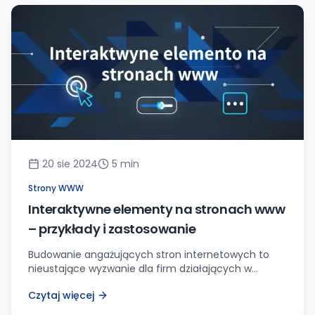
znaczenie uległo zmianie, to GIFy wciąż odgrywają
ważną rolę w cyfrowej komunikacji. Obecnie GIFy to
przede wszystkim wycinki z […]
20 sie 2024
5
min
Strony WWW
Interaktywne elementy na stronach www
– przykłady i zastosowanie
Budowanie angażujących stron internetowych to
nieustające wyzwanie dla firm działających w
cyfrowej przestrzeni. Jedną z kluczowych strategii,
Czytaj więcej
która pomaga przyciągnąć i zatrzymać uwagę
użytkowników, jest wprowadzanie interaktywnych