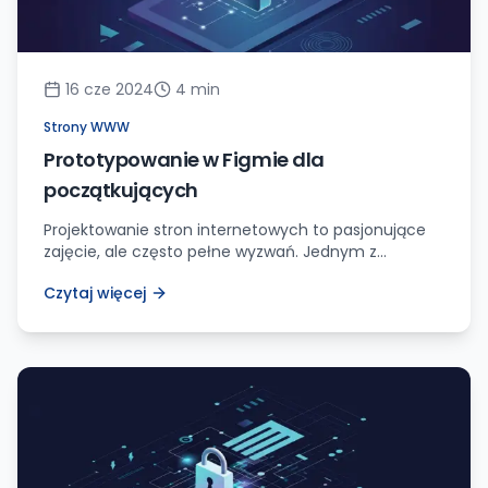
16 cze 2024
4
min
Strony WWW
Prototypowanie w Figmie dla
początkujących
Projektowanie stron internetowych to pasjonujące
zajęcie, ale często pełne wyzwań. Jednym z
kluczowych etapów tego procesu jest
Czytaj więcej
prototypowanie – tworzenie interaktywnych modeli,
które pozwalają zweryfikować koncepcję i uzyskać
cenne informacje zwrotne od użytkowników. W tym
artykule poprowadzę Cię krok po kroku przez proces
prototypowania w Figmie, narzędziu, które stało się
standardem w branży UX. Dlaczego […]