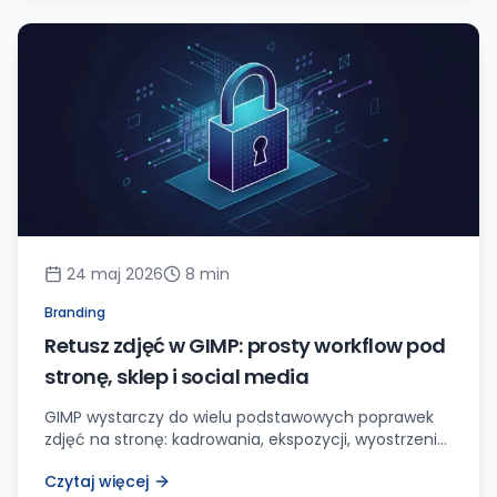
zarzutu! Moje serce zabiło szybciej, a stres zaczął
wzrastać. Jak mam teraz zjeść te […]
24 maj 2026
8
min
Branding
Retusz zdjęć w GIMP: prosty workflow pod
stronę, sklep i social media
GIMP wystarczy do wielu podstawowych poprawek
zdjęć na stronę: kadrowania, ekspozycji, wyostrzenia,
usuwania drobnych elementów i eksportu
Czytaj więcej
WebP/JPG. Zobacz praktyczny workflow bez