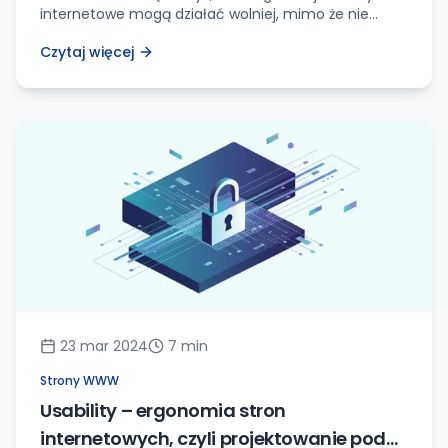
internetowe mogą działać wolniej, mimo że nie
zawierają zbyt wielu elementów? Cóż, tajemnica
Czytaj więcej
może tkwić w czymś tak niepozornym jak… białe
spacje! Tak, dobrze przeczytałeś – te niewinnie
wyglądające puste miejsca w Twoim kodzie HTML i
CSS mogą mieć ogromny wpływ na wydajność
Twojej strony. Jako doświadczony twórca stron […]
23 mar 2024
7
min
Strony WWW
Usability – ergonomia stron
internetowych, czyli projektowanie pod