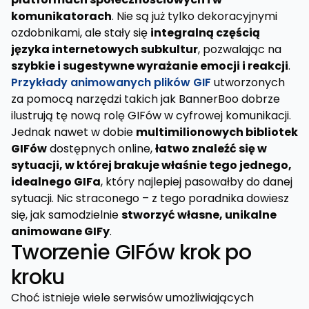
komunikatorach
. Nie są już tylko dekoracyjnymi
ozdobnikami, ale stały się
integralną częścią
języka internetowych subkultur
, pozwalając na
szybkie i sugestywne wyrażanie emocji i reakcji
.
Przykłady animowanych plików GIF
utworzonych
za pomocą narzędzi takich jak BannerBoo dobrze
ilustrują tę nową rolę GIFów w cyfrowej komunikacji.
Jednak nawet w dobie
multimilionowych bibliotek
GIFów
dostępnych online,
łatwo znaleźć się w
sytuacji, w której brakuje właśnie tego jednego,
idealnego GIFa
, który najlepiej pasowałby do danej
sytuacji. Nic straconego – z tego poradnika dowiesz
się, jak samodzielnie
stworzyć własne, unikalne
animowane GIFy
.
Tworzenie GIFów krok po
kroku
Choć istnieje wiele serwisów umożliwiających