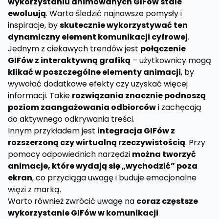
wykorzystaniu animowanych GIFów stale
ewoluują
. Warto śledzić najnowsze pomysły i
inspiracje, by
skutecznie wykorzystywać ten
dynamiczny element komunikacji cyfrowej
.
Jednym z ciekawych trendów jest
połączenie
GIFów z interaktywną grafiką
– użytkownicy mogą
klikać w poszczególne elementy animacji
, by
wywołać dodatkowe efekty czy uzyskać więcej
informacji. Takie
rozwiązania znacznie podnoszą
poziom zaangażowania odbiorców
i zachęcają
do aktywnego odkrywania treści.
Innym przykładem jest
integracja GIFów z
rozszerzoną czy wirtualną rzeczywistością
. Przy
pomocy odpowiednich narzędzi
można tworzyć
animacje, które wydają się „wychodzić” poza
ekran
, co przyciąga uwagę i buduje emocjonalne
więzi z marką.
Warto również zwrócić uwagę na
coraz częstsze
wykorzystanie GIFów w komunikacji