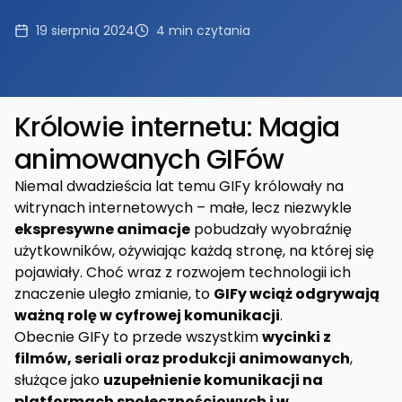
19 sierpnia 2024
4
min czytania
Królowie internetu: Magia
animowanych GIFów
Niemal dwadzieścia lat temu GIFy królowały na
witrynach internetowych – małe, lecz niezwykle
ekspresywne animacje
pobudzały wyobraźnię
użytkowników, ożywiając każdą stronę, na której się
pojawiały. Choć wraz z rozwojem technologii ich
znaczenie uległo zmianie, to
GIFy wciąż odgrywają
ważną rolę w cyfrowej komunikacji
.
Obecnie GIFy to przede wszystkim
wycinki z
filmów, seriali oraz produkcji animowanych
,
służące jako
uzupełnienie komunikacji na
platformach społecznościowych i w