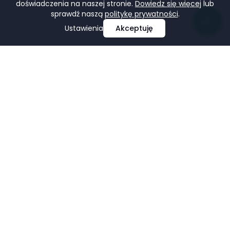
doświadczenia na naszej stronie.
Dowiedz się więcej
lub
sprawdź naszą
politykę prywatności
.
Ustawienia
Akceptuję
Profesjonalne projektowanie i tworzenie stron
internetowych, e-commerce, pozycjonowanie i marketing
w mediach społecznościowych.
Facebook
LinkedIn
Pinterest
Google Business Profile
USŁUGI
FIRMA
Strony Internetowe
Portfolio