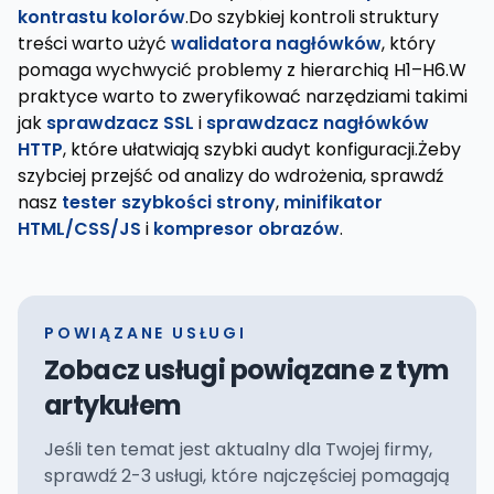
kontrastu kolorów
.Do szybkiej kontroli struktury
treści warto użyć
walidatora nagłówków
, który
pomaga wychwycić problemy z hierarchią H1–H6.W
praktyce warto to zweryfikować narzędziami takimi
jak
sprawdzacz SSL
i
sprawdzacz nagłówków
HTTP
, które ułatwiają szybki audyt konfiguracji.Żeby
szybciej przejść od analizy do wdrożenia, sprawdź
nasz
tester szybkości strony
,
minifikator
HTML/CSS/JS
i
kompresor obrazów
.
POWIĄZANE USŁUGI
Zobacz usługi powiązane z tym
artykułem
Jeśli ten temat jest aktualny dla Twojej firmy,
sprawdź 2-3 usługi, które najczęściej pomagają