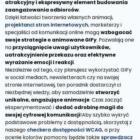
atrakcyjny i ekspresywny element budowania
zaangażowania odbiorców
.
Dzięki łatwości tworzenia własnych animacji,
projektanci stron internetowych
, marketerzy i
specjaliści od komunikacji online mogą
wzbogacać
swoje strategie o animowane GIFy
. Pozwalają one
na
przyciągnięcie uwagi użytkowników,
uatrakcyjnienie przekazu oraz efektywne
wyrażanie emocji i reakcji
.
Niezależnie od tego, czy planujesz wykorzystać GIFy
w social mediach, newsletterach czy na swojej
stronie internetowej, ten poradnik dostarczył ci
niezbędnej wiedzy, aby samodzielnie
stworzyć
unikalne, angażujące animacje
. Czas zacząć
eksperymentować i
dodać odrobinę magii do
swojej cyfrowej komunikacji
!Aby szybko wykryć
podstawowe problemy z dostępnością, skorzystaj z
naszego
checkera dostępności WCAG
, a przy
ocenie kolorów pomocny będzie także
sprawdzacz