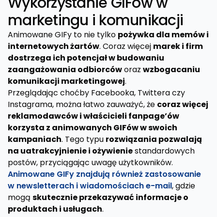
Wykorzystanie GIFów w
marketingu i komunikacji
Animowane GIFy to nie tylko
pożywka dla memów i
internetowych żartów
. Coraz więcej
marek i firm
dostrzega ich potencjał w budowaniu
zaangażowania odbiorców
oraz
wzbogacaniu
komunikacji marketingowej
.
Przeglądając choćby Facebooka, Twittera czy
Instagrama, można łatwo zauważyć, że
coraz więcej
reklamodawców i właścicieli fanpage’ów
korzysta z animowanych GIFów w swoich
kampaniach
. Tego typu
rozwiązania pozwalają
na uatrakcyjnienie i ożywienie
standardowych
postów, przyciągając uwagę użytkowników.
Animowane GIFy znajdują również zastosowanie
w newsletterach i wiadomościach e-mail
, gdzie
mogą
skutecznie przekazywać informacje o
produktach i usługach
.