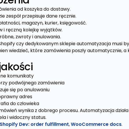
ówienia od koszyka do dostawy.
ie zespół przepisuje dane ręcznie.
płatności, magazyn, kurier, księgowość.
w i ręczną kolejkę wyjątków.
róbne, zwroty i anulowania.
opify czy dedykowanym sklepie automatyzacja musi by
nien wiedzieć, które zamówienia poszły automatycznie, 
jakości
asne komunikaty
worzy podwójnego zamówienia
zuje się po anulowaniu
poprawny adres
rafia do człowieka
amówień wynika z dobrego procesu. Automatyzacja działa n
la i widoczny status.
Shopify Dev: order fulfillment
,
WooCommerce docs
.