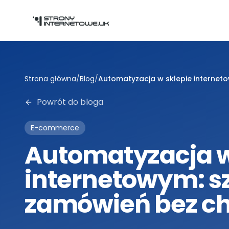
Przejdź do głównej treści
Strona główna
/
Blog
/
Automatyzacja w sklepie internet
Powrót do bloga
E-commerce
Automatyzacja w
internetowym: sz
zamówień bez c