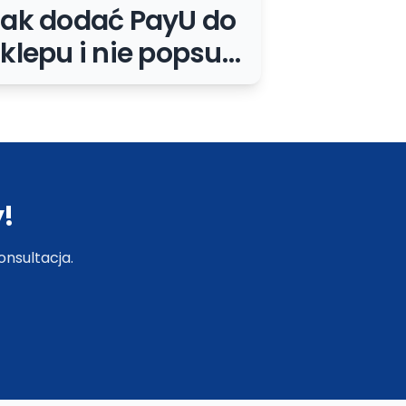
Jak dodać PayU do
klepu i nie popsuć
obsługi zamówień
!
nsultacja.