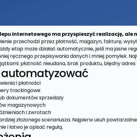
epu internetowego ma przyspieszyć realizację, ale 
nie przechodzi przez płatność, magazyn, fakturę, wysył
żdy etap może działać automatycznie, jeśli ma jasne regu
mniej ręcznego przepisywania danych i mniej pomyłek. Naj
yjątkami: płatność nieudana, brak produktu, błędny adres
o automatyzować
ienia i płatności
umery trackingowe
 lub dokumentów sprzedaży
anów magazynowych
źnieniach i zwrotach
ardziej złożonego scenariusza. Najpierw usuń powtarzalne
ie i łatwo je opisać regułą.
ożenia