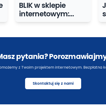
e
BLIK w sklepie
internetowym:
s
zalety, wady i
checklist wdrożenia
Masz pytania? Porozmawiajmy
omożemy z Twoim projektem internetowym. Bezpłatna ko
Skontaktuj się z nami