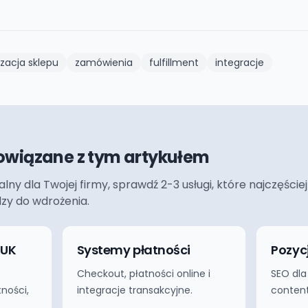
acja sklepu
zamówienia
fulfillment
integracje
owiązane z tym artykułem
ualny dla Twojej firmy, sprawdź 2-3 usługi, które najczęś
dzy do wdrożenia.
 UK
Systemy płatności
Pozyc
Checkout, płatności online i
SEO dla
ności,
integracje transakcyjne.
content
.