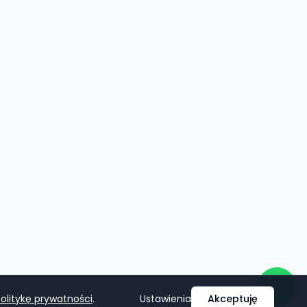
olitykę prywatności
.
Ustawienia
Akceptuję