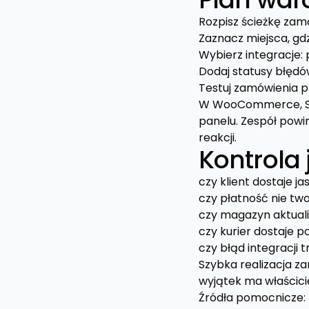
Rozpisz ścieżkę zam
Zaznacz miejsca, gdz
Wybierz integracje: 
Dodaj statusy błędó
Testuj zamówienia p
W WooCommerce, Sh
panelu. Zespół powi
reakcji.
Kontrola 
czy klient dostaje j
czy płatność nie t
czy magazyn aktuali
czy kurier dostaje 
czy błąd integracji t
Szybka realizacja z
wyjątek ma właścicie
Źródła pomocnicze: