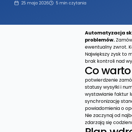
25 maja 2026
5
min czytania
Automatyzacja skl
problemów.
Zamówie
ewentualny zwrot. Ka
Największy zysk to 
brak kontroli nad w
Co wart
potwierdzenie zamów
statusy wysyłki i n
wystawianie faktur
synchronizację st
powiadomienia o opó
Nie zaczynaj od najb
zdarzają się codzienn
Plan wdr