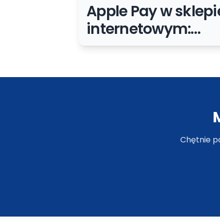
Apple Pay w sklepi
internetowym:
wymagania,
wdrożenie i UX
płatności
Chętnie p