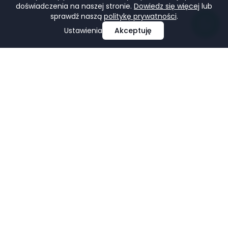
doświadczenia na naszej stronie.
Dowiedz się więcej
lub
sprawdź naszą
politykę prywatności
.
Ustawienia
Akceptuję
Profesjonalne projektowanie i tworzenie stron
internetowych, e-commerce, pozycjonowanie i marketing
w mediach społecznościowych.
Facebook
LinkedIn
Pinterest
Google Business Profile
USŁUGI
FIRMA
Strony Internetowe
Portfolio