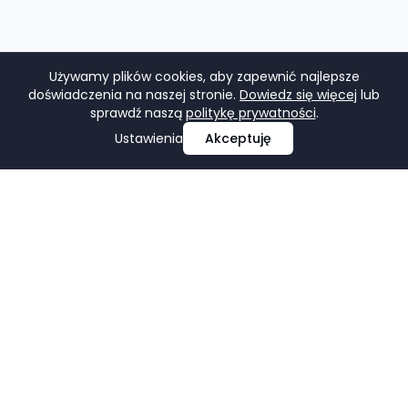
Używamy plików cookies, aby zapewnić najlepsze
doświadczenia na naszej stronie.
Dowiedz się więcej
lub
sprawdź naszą
politykę prywatności
.
Ustawienia
Akceptuję
Profesjonalne projektowanie i tworzenie stron
internetowych, e-commerce, pozycjonowanie i marketing
w mediach społecznościowych.