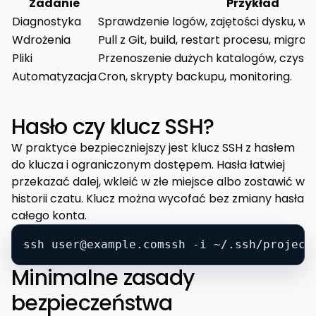
Zadanie
Przykład
Diagnostyka
Sprawdzenie logów, zajętości dysku, wer
Wdrożenia
Pull z Git, build, restart procesu, migracj
Pliki
Przenoszenie dużych katalogów, czyszc
Automatyzacja
Cron, skrypty backupu, monitoring.
Hasło czy klucz SSH?
W praktyce bezpieczniejszy jest klucz SSH z hasłem
do klucza i ograniczonym dostępem. Hasła łatwiej
przekazać dalej, wkleić w złe miejsce albo zostawić w
historii czatu. Klucz można wycofać bez zmiany hasła
całego konta.
ssh 
user@example.comssh
 -i ~/.ssh/project
Minimalne zasady
bezpieczeństwa