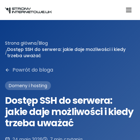
Przejdź do głównej treści
Strona główna
/
Blog
Dostęp SSH do serwera: jakie daje możliwości i kiedy
/
trzeba uważać
Powrót do bloga
Domeny i hosting
Dostęp SSH do serwera:
jakie daje możliwości i kiedy
trzeba uważać
24 maja 2026
7
min czytania