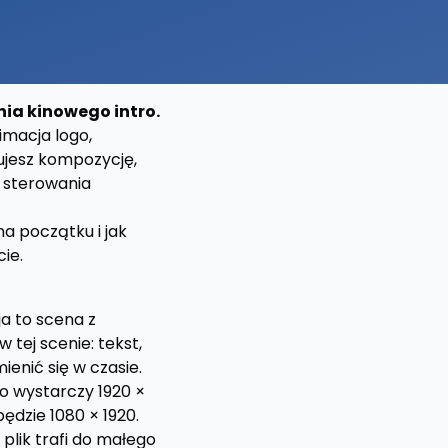
nia kinowego intro.
imacja logo,
nujesz kompozycję,
l sterowania
na początku i jak
ie.
a to scena z
tej scenie: tekst,
enić się w czasie.
to wystarczy 1920 ×
będzie 1080 × 1920.
 plik trafi do małego