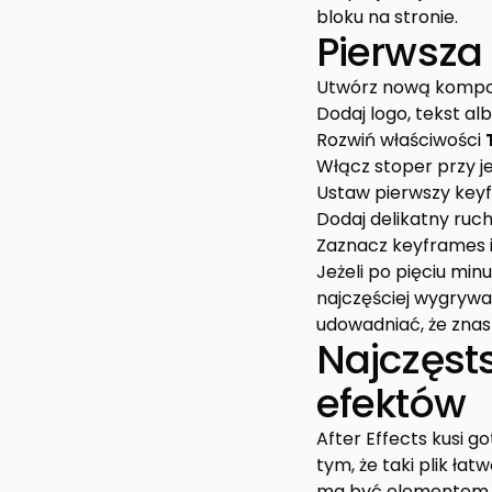
bloku na stronie.
Pierwsza
Utwórz nową kompozy
Dodaj logo, tekst al
Rozwiń właściwości
Włącz stoper przy je
Ustaw pierwszy keyf
Dodaj delikatny ruch
Zaznacz keyframes i
Jeżeli po pięciu mi
najczęściej wygrywa 
udowadniać, że zna
Najczęst
efektów
After Effects kusi 
tym, że taki plik łat
ma być elementem st