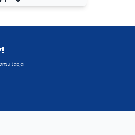
projektowaniu
graficznym
!
nsultacja.