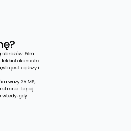
nę?
ą obrazów. Film
 lekkich ikonach i
to jest cięższy i
tóra waży 25 MB,
stronie. Lepiej
o wtedy, gdy