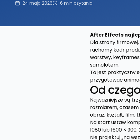
24 maja 2026
6
min czytania
After Effects najl
Dla strony firmowej
ruchomy kadr produk
warstwy, keyframes 
samolotem.
To jest praktyczny s
przygotować animacj
Od czego 
Najważniejsze są trz
rozmiarem, czasem tr
obraz, kształt, film
Na start ustaw komp
1080 lub 1600 × 900,
Nie projektuj „na wsz