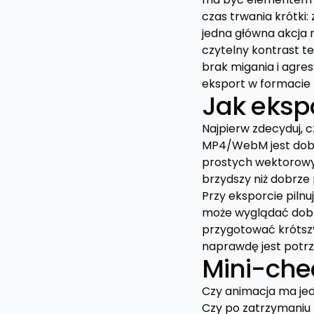
czas trwania krótki:
jedna główna akcja 
czytelny kontrast te
brak migania i agre
eksport w formacie 
Jak eksp
Najpierw zdecyduj, 
MP4/WebM jest dobry 
prostych wektorowyc
brzydszy niż dobrze
Przy eksporcie pilnu
może wyglądać dobrze
przygotować krótszy
naprawdę jest potr
Mini-chec
Czy animacja ma jed
Czy po zatrzymaniu 