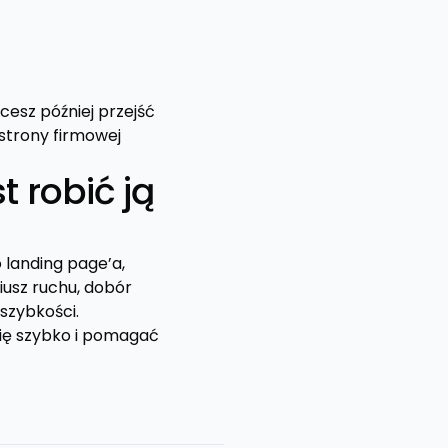
cesz później przejść
strony firmowej
 robić ją
 landing page’a,
iusz ruchu, dobór
szybkości.
ię szybko i pomagać