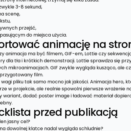
 zwykle 3-8 sekund,
na scenę,
kstu,
sywnych przejść,
pasującym do miejsca użycia.
ortować animację na stro
czy animacja ma być filmem, GIF-em, Lottie czy sekwencj
dla tła i krótkich demonstracji. Lottie sprawdza się przy
h mikroanimacjach. GIF zwykle wygląda kusząco, ale częs
 przygotowany film.
j wagi pliku tak samo mocno jak jakości. Animacja hero, k
 w projekcie, ale realnie spowolni pierwsze wrażenie na 
 wariant, dodać poster image i ładować materiał dopier
zebny.
klista przed publikacją
en jasny cel?
na dowolnej klatce nadal wygląda schludnie?