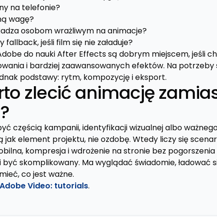
lny na telefonie?
ną wagę?
zkadza osobom wrażliwym na animacje?
 fallback, jeśli film się nie załaduje?
Adobe do nauki After Effects są dobrym miejscem, jeśli ch
skowania i bardziej zaawansowanych efektów. Na potrzeby 
ednak podstawy: rytm, kompozycję i eksport.
to zlecić animację zamiast
?
yć częścią kampanii, identyfikacji wizualnej albo ważnego
ą jak element projektu, nie ozdobę. Wtedy liczy się scenar
bilna, kompresja i wdrożenie na stronie bez pogorszenia 
si być skomplikowany. Ma wyglądać świadomie, ładować s
mieć, co jest ważne.
Adobe Video: tutorials
.