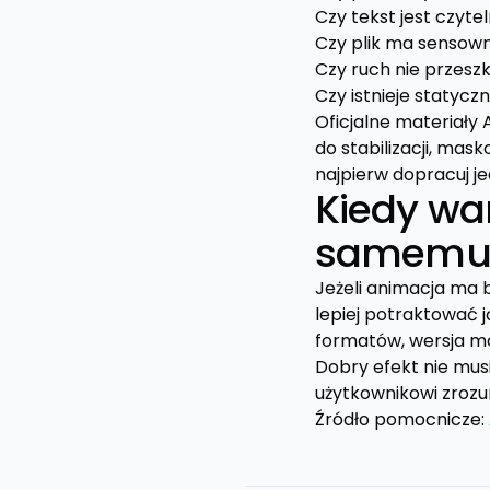
Czy tekst jest czyte
Czy plik ma sensow
Czy ruch nie przes
Czy istnieje statyczny
Oficjalne materiały 
do stabilizacji, ma
najpierw dopracuj j
Kiedy war
samemu
Jeżeli animacja ma b
lepiej potraktować j
formatów, wersja mo
Dobry efekt nie mu
użytkownikowi zrozu
Źródło pomocnicze: