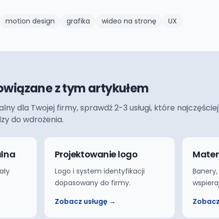
motion design
grafika
wideo na stronę
UX
owiązane z tym artykułem
ualny dla Twojej firmy, sprawdź 2-3 usługi, które najczęś
dzy do wdrożenia.
alna
Projektowanie logo
Mater
ały
Logo i system identyfikacji
Banery,
dopasowany do firmy.
wspiera
Zobacz usługę →
Zobacz