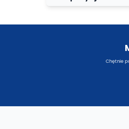
układu elementów
na grafikach
Chętnie p