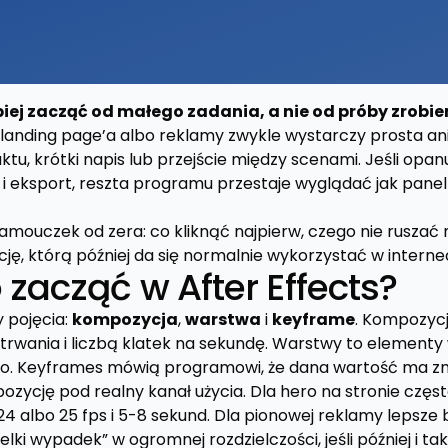
epiej zacząć od małego zadania, a nie od próby zrobie
, landing page’a albo reklamy zwykle wystarczy prosta an
tu, krótki napis lub przejście między scenami. Jeśli opa
i eksport, reszta programu przestaje wyglądać jak pane
amouczek od zera: co kliknąć najpierw, czego nie ruszać 
ę, którą później da się normalnie wykorzystać w internec
zacząć w After Effects?
y pojęcia:
kompozycja
,
warstwa
i
keyframe
. Kompozycj
wania i liczbą klatek na sekundę. Warstwy to elementy w 
, tło. Keyframes mówią programowi, że dana wartość ma zmi
ozycję pod realny kanał użycia. Dla hero na stronie częs
 24 albo 25 fps i 5-8 sekund. Dla pionowej reklamy lepsze 
elki wypadek” w ogromnej rozdzielczości, jeśli później i tak