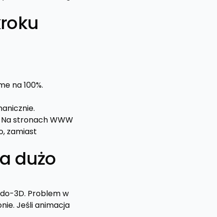
kroku
me na 100%.
anicznie.
ię. Na stronach WWW
o, zamiast
za dużo
eudo-3D. Problem w
onie. Jeśli animacja