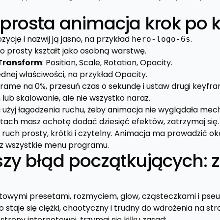
 prosta animacja krok po 
cję i nazwij ją jasno, na przykład
.
hero-logo-6s
bo prosty kształt jako osobną warstwę.
Transform
: Position, Scale, Rotation, Opacity.
dnej właściwości, na przykład Opacity.
rame na 0%, przesuń czas o sekundę i ustaw drugi keyfra
 lub skalowanie, ale nie wszystko naraz.
 użyj łagodzenia ruchu, żeby animacja nie wyglądała mech
nutach masz ochotę dodać dziesięć efektów, zatrzymaj s
ruch prosty, krótki i czytelny. Animacja ma prowadzić ok
sz wszystkie menu programu.
szy błąd początkujących: 
gotowymi presetami, rozmyciem, glow, cząsteczkami i ps
wo staje się ciężki, chaotyczny i trudny do wdrożenia na str
rony internetowej, trzymaj się kilku zasad: