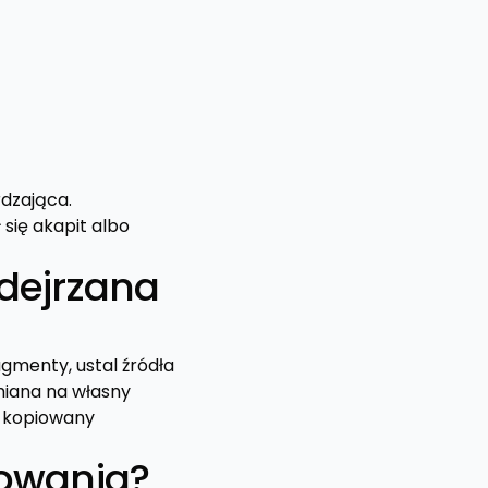
rdzająca.
 się akapit albo
odejrzana
agmenty, ustal źródła
amiana na własny
o kopiowany
iowania?