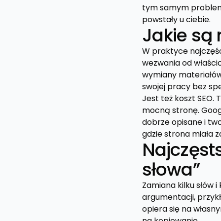
tym samym problemie
powstały u ciebie.
Jakie są
W praktyce najczęści
wezwania od właścici
wymiany materiałów.
swojej pracy bez spec
Jest też koszt SEO.
mocną stronę. Googl
dobrze opisane i tw
gdzie strona miała z
Najczęsts
słowa”
Zamiana kilku słów i 
argumentacji, przykł
opiera się na własn
na kopiowanie.