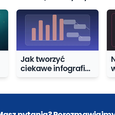
Jak tworzyć
N
ciekawe infografiki
ć
i wizualizacje
d
danych na stronie
j
firmowej
i
Masz pytania? Porozmawiajmy