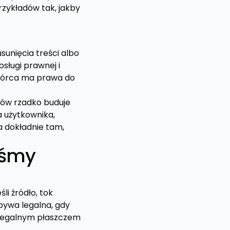
rzykładów tak, jakby
sunięcia treści albo
bsługi prawnej i
twórca ma prawa do
łów rzadko buduje
 użytkownika,
a dokładnie tam,
iśmy
li źródło, tok
 bywa legalna, gdy
t legalnym płaszczem