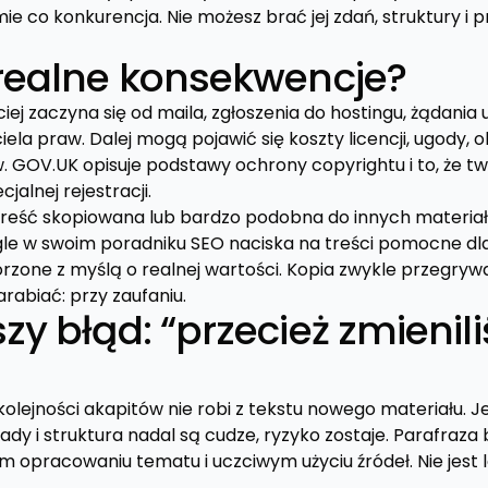
 co konkurencja. Nie możesz brać jej zdań, struktury i p
 realne konsekwencje?
ej zaczyna się od maila, zgłoszenia do hostingu, żądania u
ela praw. Dalej mogą pojawić się koszty licencji, ugody, o
 GOV.UK opisuje podstawy ochrony copyrightu i to, że 
jalnej rejestracji.
 Treść skopiowana lub bardzo podobna do innych materia
e w swoim poradniku SEO naciska na treści pomocne dla
orzone z myślą o realnej wartości. Kopia zwykle przegryw
arabiać: przy zaufaniu.
zy błąd: “przecież zmienil
kolejności akapitów nie robi z tekstu nowego materiału. Jeś
ady i struktura nadal są cudze, ryzyko zostaje. Parafraza
ym opracowaniu tematu i uczciwym użyciu źródeł. Nie jes