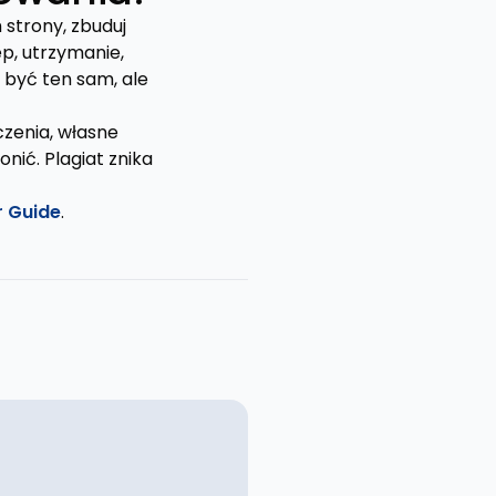
 strony, zbuduj
p, utrzymanie,
 być ten sam, ale
czenia, własne
onić. Plagiat znika
r Guide
.