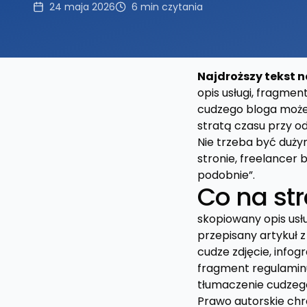
24 maja 2026
6
min czytania
Najdroższy tekst n
opis usługi, fragmen
cudzego bloga może
stratą czasu przy o
Nie trzeba być duż
stronie, freelancer b
podobnie”.
Co na st
skopiowany opis usłu
przepisany artykuł 
cudze zdjęcie, infog
fragment regulaminu
tłumaczenie cudzego 
Prawo autorskie chr