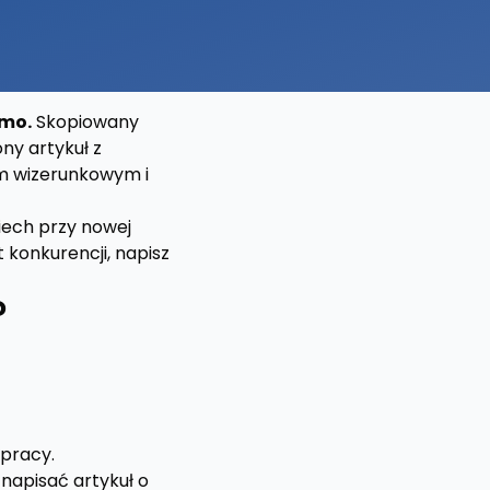
rmo.
Skopiowany
ony artykuł z
m wizerunkowym i
iech przy nowej
t konkurencji, napisz
?
 pracy.
napisać artykuł o