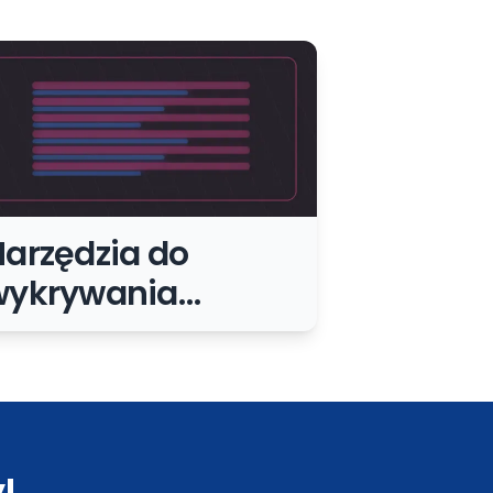
arzędzia do
wykrywania
uplikatów treści:
ak chronić content
 nie panikować bez
powodu
!