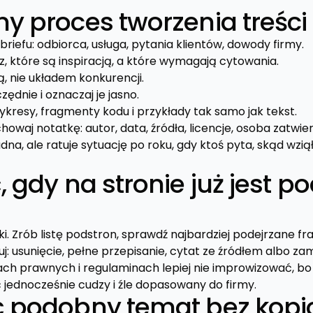
y proces tworzenia treści
briefu: odbiorca, usługa, pytania klientów, dowody firmy.
cz, które są inspiracją, a które wymagają cytowania.
ą, nie układem konkurencji.
ędnie i oznaczaj je jasno.
ykresy, fragmenty kodu i przykłady tak samo jak tekst.
howaj notatkę: autor, data, źródła, licencje, osoba zatwie
dna, ale ratuje sytuację po roku, gdy ktoś pyta, skąd wziął
, gdy na stronie już jest p
ki. Zrób listę podstron, sprawdź najbardziej podejrzane fr
j: usunięcie, pełne przepisanie, cytat ze źródłem albo z
tach prawnych i regulaminach lepiej nie improwizować, b
ednocześnie cudzy i źle dopasowany do firmy.
ć podobny temat bez kop