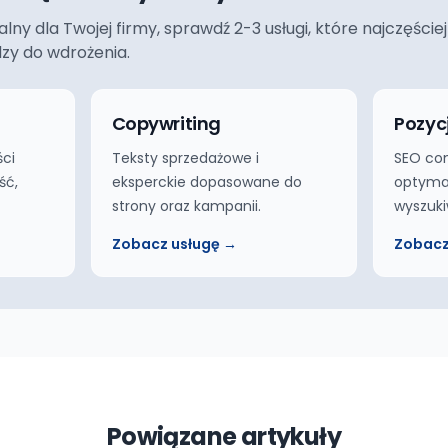
ualny dla Twojej firmy, sprawdź 2-3 usługi, które najczęś
dzy do wdrożenia.
g
Copywriting
Pozyc
ści
Teksty sprzedażowe i
SEO co
ść,
eksperckie dopasowane do
optymal
strony oraz kampanii.
wyszuki
Zobacz usługę →
Zobacz
Powiązane artykuły