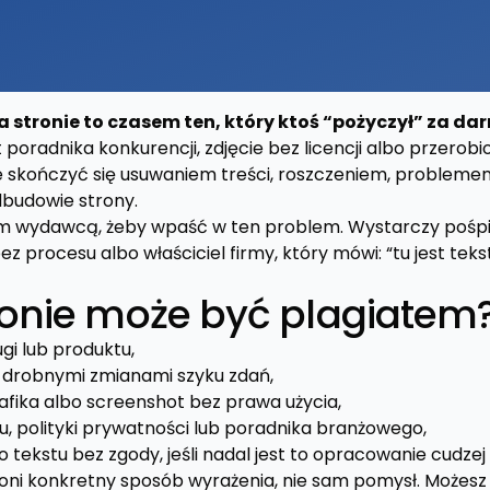
a stronie to czasem ten, który ktoś “pożyczył” za da
t poradnika konkurencji, zdjęcie bez licencji albo przerobi
 skończyć się usuwaniem treści, roszczeniem, probleme
dbudowie strony.
ym wydawcą, żeby wpaść w ten problem. Wystarczy pośp
ez procesu albo właściciel firmy, który mówi: “tu jest teks
ronie może być plagiatem
gi lub produktu,
z drobnymi zmianami szyku zdań,
rafika albo screenshot bez prawa użycia,
, polityki prywatności lub poradnika branżowego,
tekstu bez zgody, jeśli nadal jest to opracowanie cudzej
oni konkretny sposób wyrażenia, nie sam pomysł. Możesz 