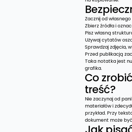
Bezpieczn
Zacznij od własnego 
Zbierz źródła i ozna
Pisz własną struktur
Używaj cytatów oszcz
Sprawdzaj zdjęcia, w
Przed publikacją zac
Taka notatka jest nu
grafika.
Co zrobić
treść?
Nie zaczynaj od pani
materiałów i zdecydu
przykład. Przy teks
dokument może być j
Jak pisa