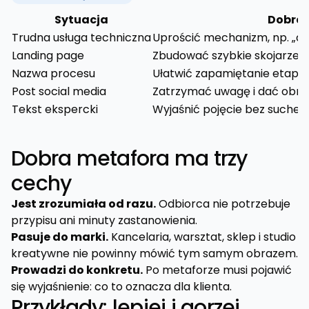
Sytuacja
Dobra 
Trudna usługa techniczna
Uprościć mechanizm, np. „aud
Landing page
Zbudować szybkie skojarzeni
Nazwa procesu
Ułatwić zapamiętanie etapó
Post social media
Zatrzymać uwagę i dać obra
Tekst ekspercki
Wyjaśnić pojęcie bez suchej de
Dobra metafora ma trzy
cechy
Jest zrozumiała od razu.
Odbiorca nie potrzebuje
przypisu ani minuty zastanowienia.
Pasuje do marki.
Kancelaria, warsztat, sklep i studio
kreatywne nie powinny mówić tym samym obrazem.
Prowadzi do konkretu.
Po metaforze musi pojawić
się wyjaśnienie: co to oznacza dla klienta.
Przykłady: lepiej i gorzej