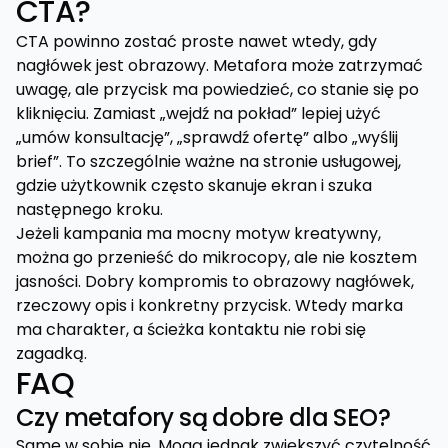
CTA?
CTA powinno zostać proste nawet wtedy, gdy
nagłówek jest obrazowy. Metafora może zatrzymać
uwagę, ale przycisk ma powiedzieć, co stanie się po
kliknięciu. Zamiast „wejdź na pokład” lepiej użyć
„umów konsultację”, „sprawdź ofertę” albo „wyślij
brief”. To szczególnie ważne na stronie usługowej,
gdzie użytkownik często skanuje ekran i szuka
następnego kroku.
Jeżeli kampania ma mocny motyw kreatywny,
można go przenieść do mikrocopy, ale nie kosztem
jasności. Dobry kompromis to obrazowy nagłówek,
rzeczowy opis i konkretny przycisk. Wtedy marka
ma charakter, a ścieżka kontaktu nie robi się
zagadką.
FAQ
Czy metafory są dobre dla SEO?
Same w sobie nie. Mogą jednak zwiększyć czytelność