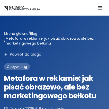
Przejdź do głównej treści
Strona główna
/
Blog
Metafora w reklamie: jak pisać obrazowo, ale bez
/
marketingowego bełkotu
Powrót do bloga
Copywriting
Metafora w reklamie: jak
pisać obrazowo, ale bez
marketingowego bełkotu
24 maja 2026
8
min czytania