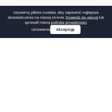
Używamy plików cookies, aby zapewnić najlepsze
doświadczenia na naszej stronie.
Dowiedz się więcej
lub
sprawdź naszą
politykę prywatności
.
Ustawienia
Akceptuję
Profesjonalne projektowanie i tworzenie stron
internetowych, e-commerce, pozycjonowanie i marketing
w mediach społecznościowych.
Facebook
LinkedIn
Pinterest
Google Business Profile