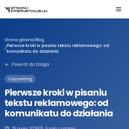
Przejdź do głównej treści
Strona główna
/
Blog
Pierwsze kroki w pisaniu tekstu reklamowego: od
/
komunikatu do działania
Powrót do bloga
Copywriting
Pierwsze kroki w pisaniu
tekstu reklamowego: od
komunikatu do działania
25 maja 2026
5
min czytania