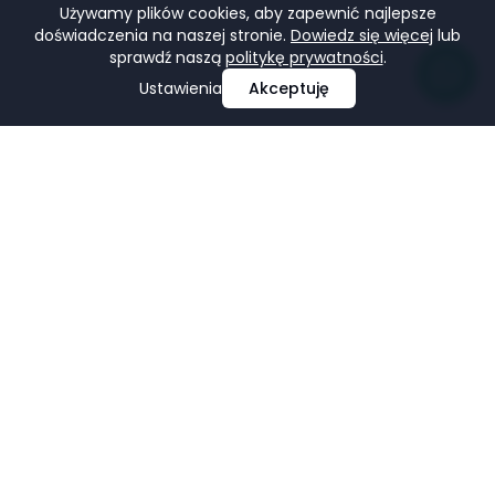
Używamy plików cookies, aby zapewnić najlepsze
doświadczenia na naszej stronie.
Dowiedz się więcej
lub
sprawdź naszą
politykę prywatności
.
Ustawienia
Akceptuję
Profesjonalne projektowanie i tworzenie stron
internetowych, e-commerce, pozycjonowanie i marketing
w mediach społecznościowych.
Facebook
LinkedIn
Pinterest
Google Business Profile
USŁUGI
FIRMA