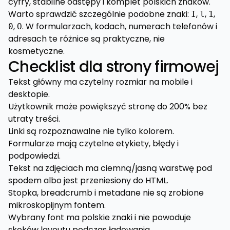
cyfry, stabilne odstępy i komplet polskich znaków.
Warto sprawdzić szczególnie podobne znaki:
,
,
,
I
l
1
,
. W formularzach, kodach, numerach telefonów i
0
O
adresach te różnice są praktyczne, nie
kosmetyczne.
Checklist dla strony firmowej
Tekst główny ma czytelny rozmiar na mobile i
desktopie.
Użytkownik może powiększyć stronę do 200% bez
utraty treści.
Linki są rozpoznawalne nie tylko kolorem.
Formularze mają czytelne etykiety, błędy i
podpowiedzi.
Tekst na zdjęciach ma ciemną/jasną warstwę pod
spodem albo jest przeniesiony do HTML.
Stopka, breadcrumb i metadane nie są zrobione
mikroskopijnym fontem.
Wybrany font ma polskie znaki i nie powoduje
skoków layoutu podczas ładowania.