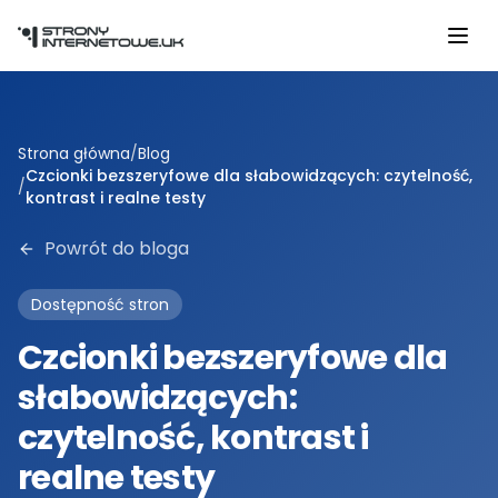
Przejdź do głównej treści
Strona główna
/
Blog
Czcionki bezszeryfowe dla słabowidzących: czytelność,
/
kontrast i realne testy
Powrót do bloga
Dostępność stron
Czcionki bezszeryfowe dla
słabowidzących:
czytelność, kontrast i
realne testy