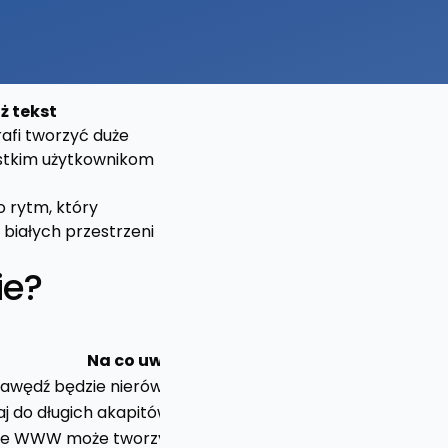
ż tekst
afi tworzyć duże
ystkim użytkownikom
o rytm, który
” białych przestrzeni
ie?
Na co uważać?
awędź będzie nierówna i to jest normalne.
aj do długich akapitów.
ie WWW może tworzyć dziury między słowami.