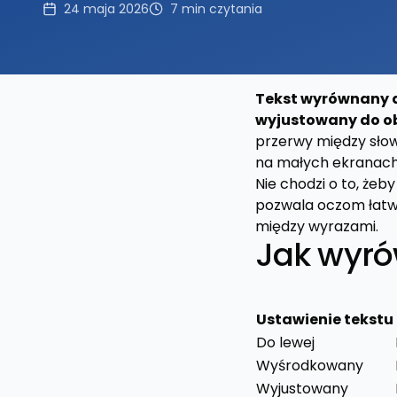
24 maja 2026
7
min czytania
Tekst wyrównany do
wyjustowany do ob
przerwy między słow
na małych ekranach
Nie chodzi o to, że
pozwala oczom łatwo 
między wyrazami.
Jak wyró
Ustawienie tekstu
Do lewej
Wyśrodkowany
Wyjustowany