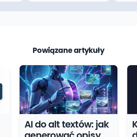
Powiązane artykuły
AI do alt textów: jak
K
generować opisy
d