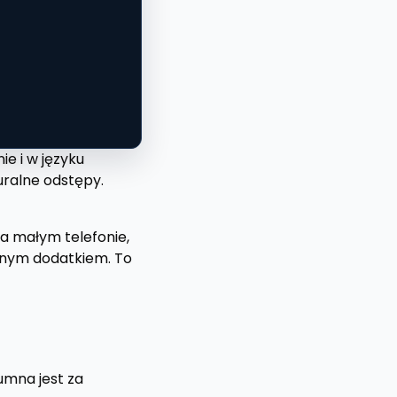
e i w języku
uralne odstępy.
a małym telefonie,
bnym dodatkiem. To
lumna jest za