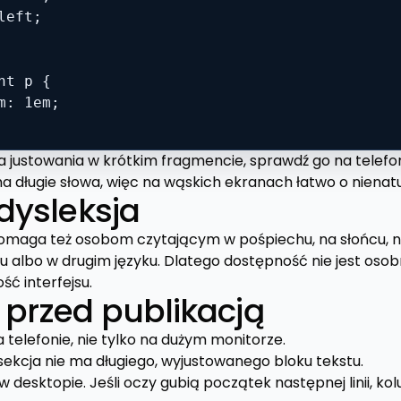
eft;

t p {

m: 1em;

 justowania w krótkim fragmencie, sprawdź go na telefoni
a długie słowa, więc na wąskich ekranach łatwo o nienat
 dysleksja
omaga też osobom czytającym w pośpiechu, na słońcu, n
 albo w drugim języku. Dlatego dostępność nie jest oso
ść interfejsu.
 przed publikacją
a telefonie, nie tylko na dużym monitorze.
sekcja nie ma długiego, wyjustowanego bloku tekstu.
 w desktopie. Jeśli oczy gubią początek następnej linii, ko