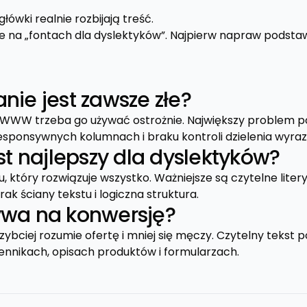
główki realnie rozbijają treść.
ie na „fontach dla dyslektyków”. Najpierw napraw podsta
nie jest zawsze złe?
h WWW trzeba go używać ostrożnie. Największy problem po
responsywnych kolumnach i braku kontroli dzielenia wyra
est najlepszy dla dyslektyków?
, który rozwiązuje wszystko. Ważniejsze są czytelne litery
brak ściany tekstu i logiczna struktura.
ywa na konwersję?
zybciej rozumie ofertę i mniej się męczy. Czytelny tekst
cennikach, opisach produktów i formularzach.