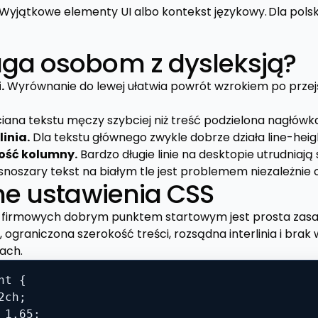
Wyjątkowe elementy UI albo kontekst językowy.
Dla pols
a osobom z dysleksją?
.
Wyrównanie do lewej ułatwia powrót wzrokiem po przejś
iana tekstu męczy szybciej niż treść podzielona nagłówkam
inia.
Dla tekstu głównego zwykle dobrze działa line-height
ość kolumny.
Bardzo długie linie na desktopie utrudniają
noszary tekst na białym tle jest problemem niezależnie o
ne ustawienia CSS
n firmowych dobrym punktem startowym jest prosta zasa
 ograniczona szerokość treści, rozsądna interlinia i br
ach.
t {

ch;

1.65;
