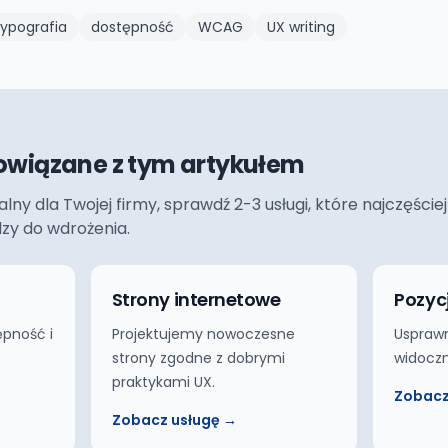
typografia
dostępność
WCAG
UX writing
owiązane z tym artykułem
ualny dla Twojej firmy, sprawdź 2-3 usługi, które najczęś
dzy do wdrożenia.
Strony internetowe
Pozyc
ępność i
Projektujemy nowoczesne
Usprawn
strony zgodne z dobrymi
widoczn
praktykami UX.
Zobacz
Zobacz usługę →