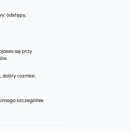
wy: odstępy,
jawia się przy
zów.
, dobry rozmiar,
 pomaga szczególnie