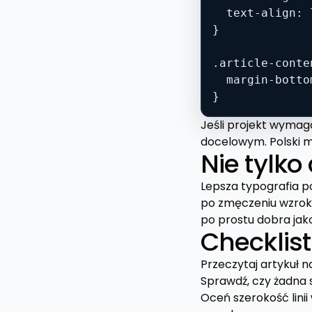
  text-align: l
}

.article-conten
  margin-botto
}
Jeśli projekt wymaga
docelowym. Polski m
Nie tylko
Lepsza typografia p
po zmęczeniu wzroku
po prostu dobra jako
Checklist
Przeczytaj artykuł n
Sprawdź, czy żadna 
Oceń szerokość linii