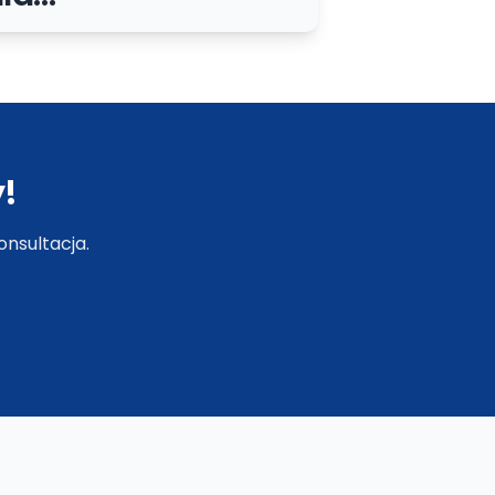
słabowidzących:
praktyczne zasady
dostępnego UI
!
nsultacja.