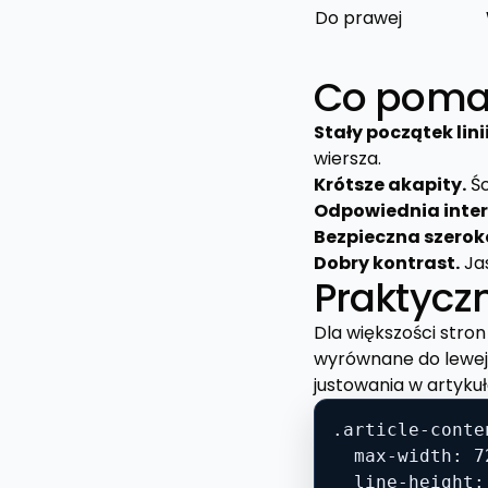
Do prawej
Co pomag
Stały początek linii
wiersza.
Krótsze akapity.
Śc
Odpowiednia interl
Bezpieczna szerok
Dobry kontrast.
Jas
Praktycz
Dla większości stro
wyrównane do lewej,
justowania w artykuł
.article-conten
  max-width: 72
  line-height: 