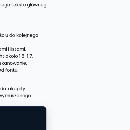
kiego tekstu głównego zwykle utrudnia czytanie.
ciu do kolejnego
i i listami.
 około 1.5-1.7.
 skanowanie.
d fontu.
da: akapity
ak wymuszonego