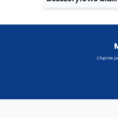
słabowidzących:
czytelność,
kontrast i realne
testy
Chętnie p