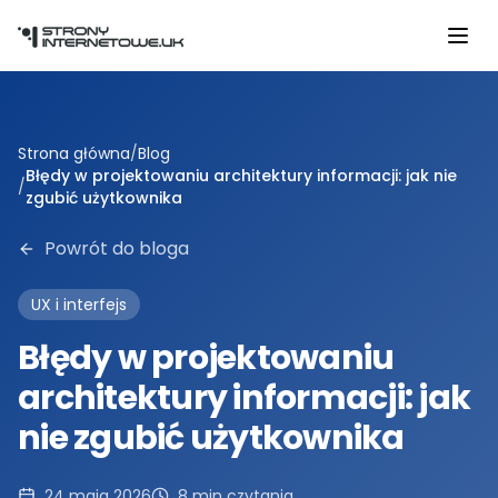
Przejdź do głównej treści
Strona główna
/
Blog
Błędy w projektowaniu architektury informacji: jak nie
/
zgubić użytkownika
Powrót do bloga
UX i interfejs
Błędy w projektowaniu
architektury informacji: jak
nie zgubić użytkownika
24 maja 2026
8
min czytania