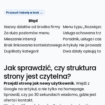
Przesuń tabelę w bok →
Błąd
J
Nazwy działów od środka firmy
Menu typu „Rozwiązania
Za dużo poziomów menu
Usługa schowana trzy k
Mieszanie intencji
Poradnik, usługa i cas
Brak linkowania kontekstowego
Artykuły nie prowadzą 
Duplikaty kategorii
Dwa działy opisują to 
Jak sprawdzić, czy struktura
strony jest czytelna?
Przejdź stronę jak nowy użytkownik.
Wejdź z
Google na artykuł, a nie tylko na homepage.
Sprawdź, czy po 30 sekundach wiadomo, gdzie jest
oferta i kontakt.