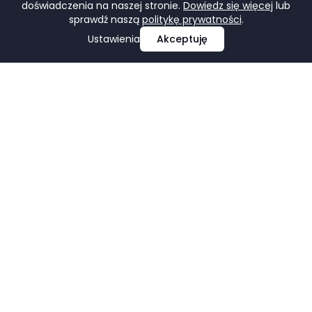
doświadczenia na naszej stronie.
Dowiedz się więcej
lub
sprawdź naszą
politykę prywatności
.
Ustawienia
Akceptuję
Profesjonalne projektowanie i tworzenie stron
internetowych, e-commerce, pozycjonowanie i marketing
w mediach społecznościowych.
Facebook
LinkedIn
Pinterest
Google Business Profile
USŁUGI
FIRMA
Strony Internetowe
Portfolio