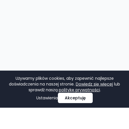
Używamy plików cookies, aby zapewnić najlepsze
doświadczenia na naszej stronie.
Dowiedz się więcej
lub
sprawdź naszą
politykę prywatności
.
Ustawienia
Akceptuję