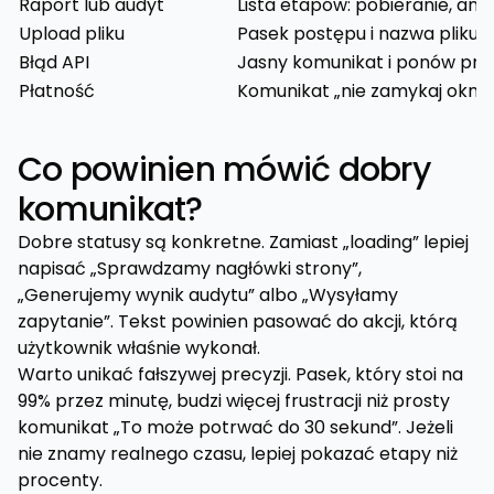
Raport lub audyt
Lista etapów: pobieranie, anal
Upload pliku
Pasek postępu i nazwa pliku
Błąd API
Jasny komunikat i ponów pr
Płatność
Komunikat „nie zamykaj okna
Co powinien mówić dobry
komunikat?
Dobre statusy są konkretne. Zamiast „loading” lepiej
napisać „Sprawdzamy nagłówki strony”,
„Generujemy wynik audytu” albo „Wysyłamy
zapytanie”. Tekst powinien pasować do akcji, którą
użytkownik właśnie wykonał.
Warto unikać fałszywej precyzji. Pasek, który stoi na
99% przez minutę, budzi więcej frustracji niż prosty
komunikat „To może potrwać do 30 sekund”. Jeżeli
nie znamy realnego czasu, lepiej pokazać etapy niż
procenty.