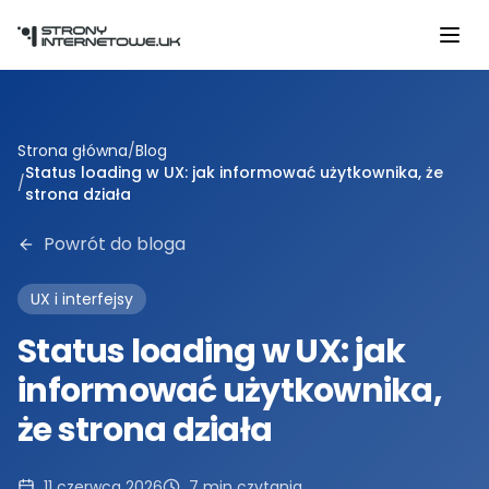
Przejdź do głównej treści
Strona główna
/
Blog
Status loading w UX: jak informować użytkownika, że
/
strona działa
Powrót do bloga
UX i interfejsy
Status loading w UX: jak
informować użytkownika,
że strona działa
11 czerwca 2026
7
min czytania