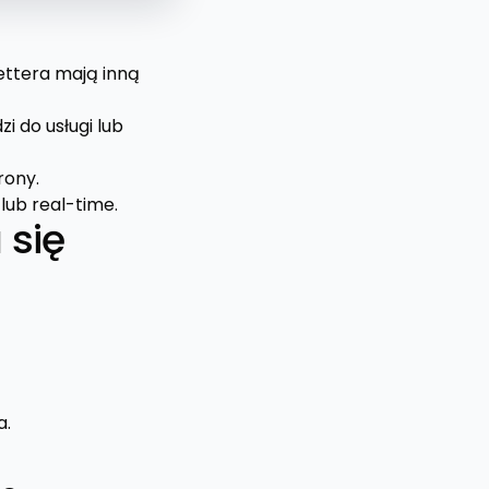
ettera mają inną
i do usługi lub
rony.
lub real-time.
 się
a.