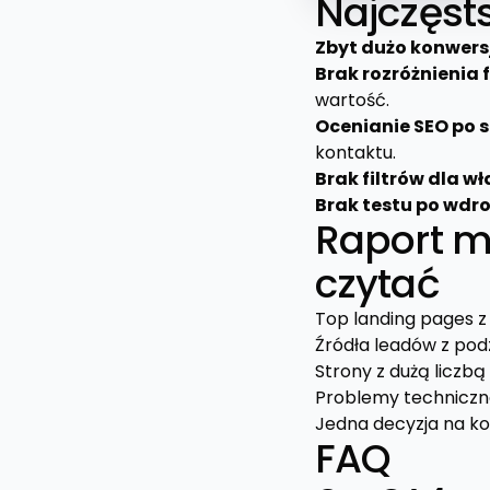
Najczęsts
Zbyt dużo konwersj
Brak rozróżnienia 
wartość.
Ocenianie SEO po 
kontaktu.
Brak filtrów dla w
Brak testu po wdro
Raport mi
czytać
Top landing pages z 
Źródła leadów z podz
Strony z dużą liczbą
Problemy techniczne
Jedna decyzja na kol
FAQ