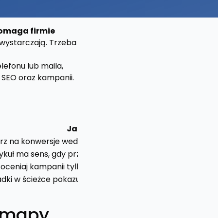
pomaga firmie
wystarczają. Trzeba
lefonu lub maila,
z SEO oraz kampanii.
Jak interpretować
rz na konwersje według źródła ruchu i landing page.
ykuł ma sens, gdy przyciąga właściwy ruch i prowadzi dale
 oceniaj kampanii tylko po kliknięciach.
dki w ścieżce pokazują, gdzie użytkownik odpada.
d mapy