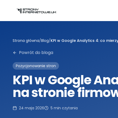
Przejdź do głównej treści
Strona główna
/
Blog
/
KPI w Google Analytics 4: co mierzy
Powrót do bloga
Pozycjonowanie stron
KPI w Google Anal
na stronie firmow
24 maja 2026
5
min czytania