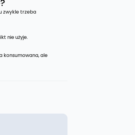
e?
u zwykle trzeba
kt nie użyje.
była konsumowana, ale