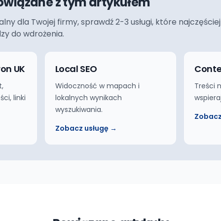
owiązane z tym artykułem
ualny dla Twojej firmy, sprawdź 2-3 usługi, które najczęś
dzy do wdrożenia.
ron UK
Local SEO
Conte
,
Widoczność w mapach i
Treści 
i, linki
lokalnych wynikach
wspiera
wyszukiwania.
Zobacz
Zobacz usługę →