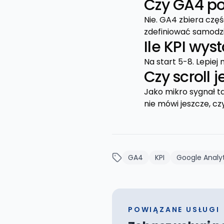
Czy GA4 po
Nie. GA4 zbiera czę
zdefiniować samodzi
Ile KPI wys
Na start 5-8. Lepiej 
Czy scroll 
Jako mikro sygnał ta
nie mówi jeszcze, cz
GA4
KPI
Google Analy
POWIĄZANE USŁUGI