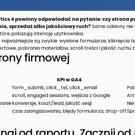
ytics 4 powinny odpowiadać na pytanie: czy strona 
a, sprzedaż albo jakościowy ruch?
Same odsłony nie 
tóre pokazują intencję użytkownika.
 najważniejsze są zwykle: wysłane formularze, kliknięcia te
ertowe, pobrania materiałów, scroll treści i jakość ruchu 
trony firmowej
KPI w GA4
form_submit, click_tel, click_email
Pat
scroll, engaged sessions, wejścia z Google
Art
panie
konwersje, koszt/lead, jakość sesji
Nie
czas zaangażowania, błędy formularza, drop-off
Spa
naj od raportu. Zacznij o