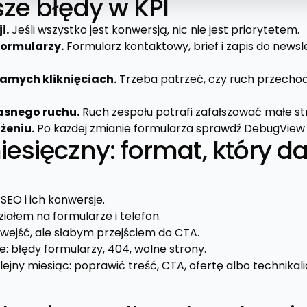
ze błędy w KPI
i.
Jeśli wszystko jest konwersją, nic nie jest priorytetem.
formularzy.
Formularz kontaktowy, brief i zapis do newsl
samych kliknięciach.
Trzeba patrzeć, czy ruch przechodz
łasnego ruchu.
Ruch zespołu potrafi zafałszować małe st
żeniu.
Po każdej zmianie formularza sprawdź DebugView 
esięczny: format, który da
SEO i ich konwersje.
iałem na formularze i telefon.
 wejść, ale słabym przejściem do CTA.
: błędy formularzy, 404, wolne strony.
ejny miesiąc: poprawić treść, CTA, ofertę albo technikali