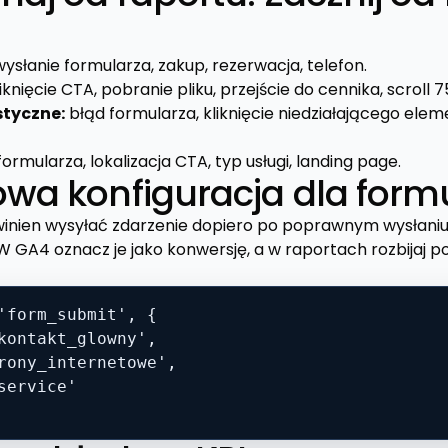
ysłanie formularza, zakup, rezerwacja, telefon.
iknięcie CTA, pobranie pliku, przejście do cennika, scroll 7
tyczne:
błąd formularza, kliknięcie niedziałającego ele
rmularza, lokalizacja CTA, typ usługi, landing page.
owa konfiguracja dla form
winien wysyłać zdarzenie dopiero po poprawnym wysłani
. W GA4 oznacz je jako konwersję, a w raportach rozbijaj po
'form_submit', {

kontakt_glowny',

rony_internetowe',

service'
