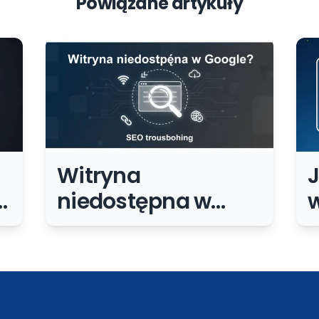
Powiązane artykuły
Witryna
J
w
niedostępna w
Google? Jak to
naprawić?