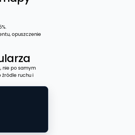
5%.
mentu, opuszczenie
ularza
u, nie po samym
 źródle ruchu i