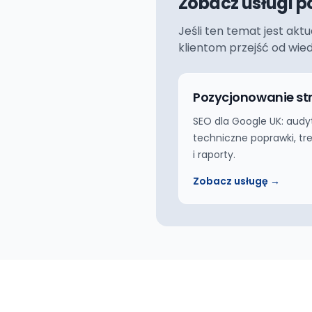
Zobacz usługi p
Jeśli ten temat jest akt
klientom przejść od wie
Pozycjonowanie st
SEO dla Google UK: audyt
techniczne poprawki, treśc
i raporty.
Zobacz usługę →