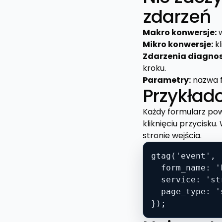
zdarzeń
Makro konwersje:
w
Mikro konwersje:
kl
Zdarzenia diagnos
kroku.
Parametry:
nazwa fo
Przykład
Każdy formularz po
kliknięciu przycisku
stronie wejścia.
gtag('event', 
  form_name: '
  service: 'st
  page_type: '
});