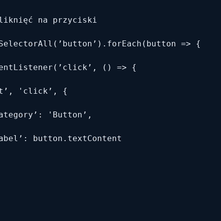
liknięć na przyciski

SelectorAll(’button’).forEach(button => {

entListener(’click’, () => {

t’, 'click’, {

ategory’: 'Button’,

abel’: button.textContent
