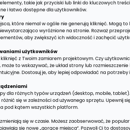
lementy, takie jak przyciski lub linki do kluczowych treści.
ne i łatwo dostępne dla użytkowników.
ry
sca, które niemal w ogóle nie generują kliknięć. Mogą to
niewystarczająco wyróżnione na stronie. Rozważ przeproj
elementów, aby zwiększyć ich widoczność i zachęcić użyt
iwaniami użytkowników
ę kliknięć z Twoim zamiarem projektowym. Czy użytkownicy
ie, może to wskazywać, że układ strony lub rozmieszczeni
ntuicyjne. Dostosuj je, aby lepiej odpowiadać na potrzeb
ządzeniami
py dla różnych typów urządzeń (desktop, mobile, tablet
óżnić się w zależności od używanego sprzętu. Upewnij się
na pod kątem wszystkich platform.
 zmieniają się w czasie. Możesz zaobserwować, że popula
pojawiają się nowe „gorące miejsca”. Pozwoli Ci to dosto