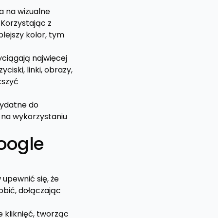
a na wizualne
 Korzystając z
lejszy kolor, tym
yciągają najwięcej
ski, linki, obrazy,
kszyć
zydatne do
 na wykorzystaniu
oogle
 upewnić się, że
obić, dołączając
 kliknięć, tworząc