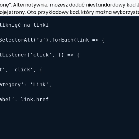
tronę”. Alternatywnie, możesz dodać niestandardowy kod 
jej strony. Oto przykładowy kod, który można wykorzyst
liknięć na linki

SelectorAll(’a’).forEach(link => {

tListener(’click’, () => {

t’, 'click’, {

ategory’: 'Link’,

abel’: link.href
