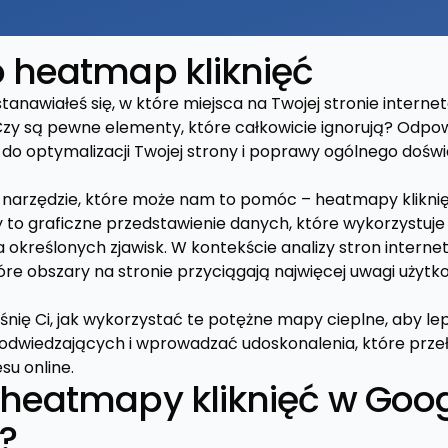
 heatmap kliknięć
tanawiałeś się, w które miejsca na Twojej stronie internet
 Czy są pewne elementy, które całkowicie ignorują? Odpow
o optymalizacji Twojej strony i poprawy ogólnego dośw
je narzędzie, które może nam to pomóc – heatmapy klikni
 to graficzne przedstawienie danych, które wykorzystuje
ia określonych zjawisk. W kontekście analizy stron inter
tóre obszary na stronie przyciągają najwięcej uwagi użytk
nię Ci, jak wykorzystać te potężne mapy cieplne, aby lep
dwiedzających i wprowadzać udoskonalenia, które przeło
su online.
heatmapy kliknięć w Goo
?