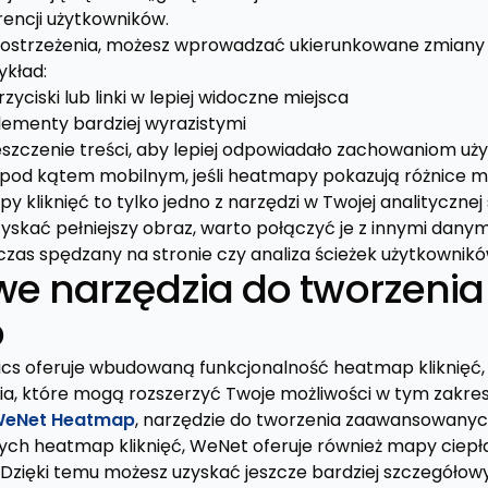
encji użytkowników.
ostrzeżenia, możesz wprowadzać ukierunkowane zmiany n
ykład:
yciski lub linki w lepiej widoczne miejsca
ementy bardziej wyrazistymi
eszczenie treści, aby lepiej odpowiadało zachowaniom u
 pod kątem mobilnym, jeśli heatmapy pokazują różnice m
y kliknięć to tylko jedno z narzędzi w Twojej analitycznej
yskać pełniejszy obraz, warto połączyć je z innymi danymi
 czas spędzany na stronie czy analiza ścieżek użytkownikó
e narzędzia do tworzenia
p
cs oferuje wbudowaną funkcjonalność heatmap kliknięć, i
a, które mogą rozszerzyć Twoje możliwości w tym zakres
eNet Heatmap
, narzędzie do tworzenia zaawansowanyc
h heatmap kliknięć, WeNet oferuje również mapy ciepła 
. Dzięki temu możesz uzyskać jeszcze bardziej szczegóło