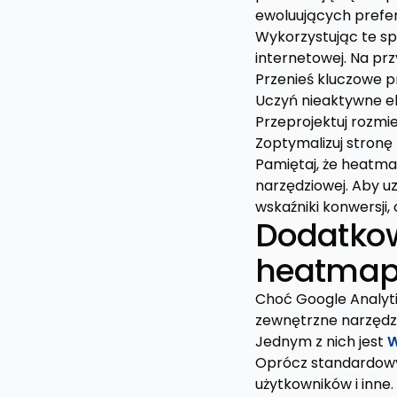
ewoluujących prefer
Wykorzystując te sp
internetowej. Na prz
Przenieś kluczowe prz
Uczyń nieaktywne el
Przeprojektuj rozmi
Zoptymalizuj stronę
Pamiętaj, że heatmap
narzędziowej. Aby uz
wskaźniki konwersji,
Dodatkow
heatma
Choć Google Analyti
zewnętrzne narzędzi
Jednym z nich jest
W
Oprócz standardowyc
użytkowników i inne