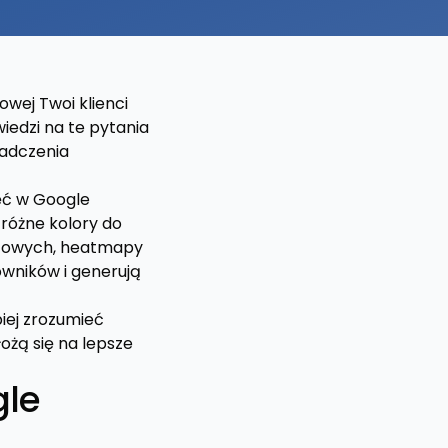
owej Twoi klienci
iedzi na te pytania
iadczenia
ęć w Google
 różne kolory do
netowych, heatmapy
owników i generują
iej zrozumieć
żą się na lepsze
gle