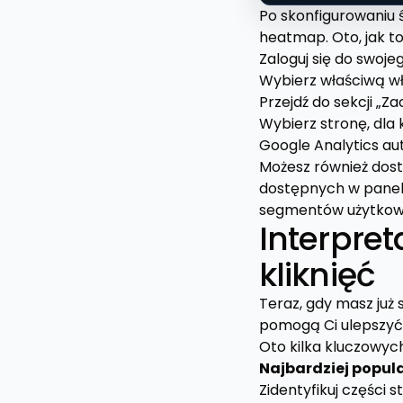
Po skonfigurowaniu 
heatmap. Oto, jak to
Zaloguj się do swoje
Wybierz właściwą wł
Przejdź do sekcji „Z
Wybierz stronę, dla
Google Analytics au
Możesz również dost
dostępnych w panelu
segmentów użytkow
Interpre
kliknięć
Teraz, gdy masz już 
pomogą Ci ulepszyć
Oto kilka kluczowyc
Najbardziej popul
Zidentyfikuj części 