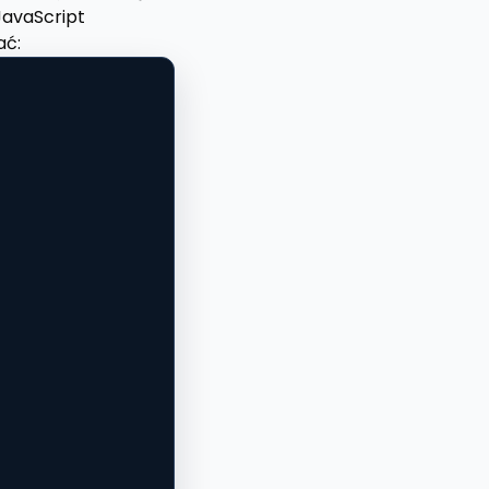
JavaScript
ać: