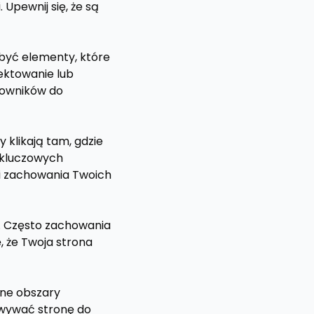
 Upewnij się, że są
 być elementy, które
ektowanie lub
kowników do
 klikają tam, gdzie
e kluczowych
y i zachowania Twoich
). Często zachowania
, że Twoja strona
rne obszary
sowywać stronę do