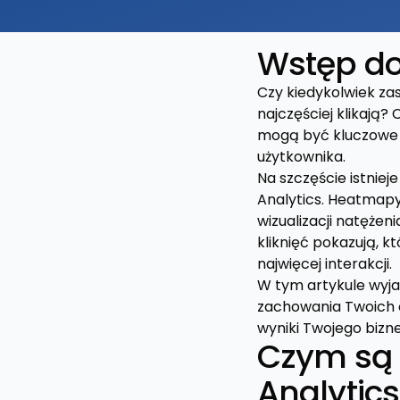
Wstęp do
Czy kiedykolwiek zas
najczęściej klikają?
mogą być kluczowe d
użytkownika.
Na szczęście istnie
Analytics. Heatmapy
wizualizacji natężen
kliknięć pokazują, k
najwięcej interakcji.
W tym artykule wyjaś
zachowania Twoich o
wyniki Twojego bizne
Czym są 
Analytics