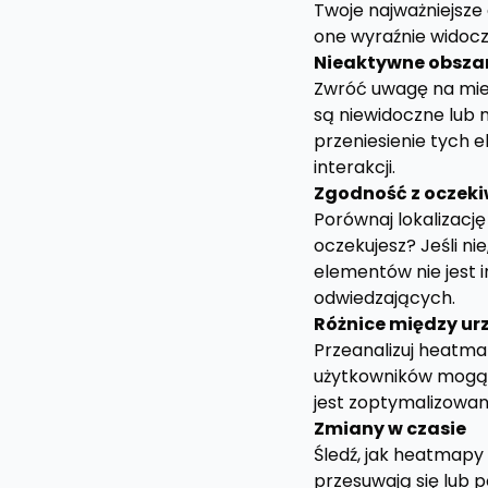
Twoje najważniejsze e
one wyraźnie widocz
Nieaktywne obsza
Zwróć uwagę na miej
są niewidoczne lub 
przeniesienie tych 
interakcji.
Zgodność z oczek
Porównaj lokalizacj
oczekujesz? Jeśli n
elementów nie jest i
odwiedzających.
Różnice między ur
Przeanalizuj heatma
użytkowników mogą r
jest zoptymalizowa
Zmiany w czasie
Śledź, jak heatmapy
przesuwają się lub 