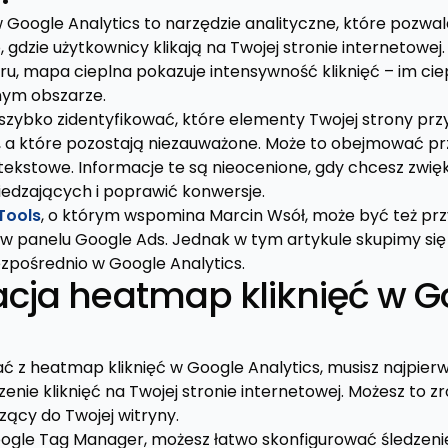
 Google Analytics to narzędzie analityczne, które pozwal
 gdzie użytkownicy klikają na Twojej stronie internetowej.
ru, mapa cieplna pokazuje intensywność kliknięć – im ciep
anym obszarze.
szybko zidentyfikować, które elementy Twojej strony prz
a które pozostają niezauważone. Może to obejmować przyci
ekstowe. Informacje te są nieocenione, gdy chcesz zwię
edzających i poprawić konwersje.
Tools
, o którym wspomina Marcin Wsół, może być też pr
 panelu Google Ads. Jednak w tym artykule skupimy się
zpośrednio w Google Analytics.
acja heatmap kliknięć w G
ć z heatmap kliknięć w Google Analytics, musisz najpierw
nie kliknięć na Twojej stronie internetowej. Możesz to zr
zący do Twojej witryny.
Google Tag Manager, możesz łatwo skonfigurować śledzenie