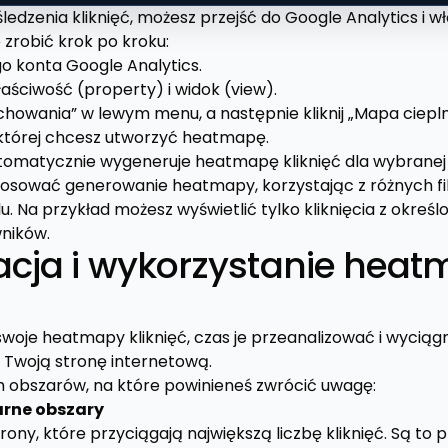
śledzenia kliknięć, możesz przejść do Google Analytics i
 zrobić krok po kroku:
go konta Google Analytics.
aściwość (property) i widok (view).
achowania” w lewym menu, a następnie kliknij „Mapa ciepln
 której chcesz utworzyć heatmapę.
tomatycznie wygeneruje heatmapę kliknięć dla wybranej 
osować generowanie heatmapy, korzystając z różnych filt
. Na przykład możesz wyświetlić tylko kliknięcia z okreś
ników.
tacja i wykorzystanie hea
swoje heatmapy kliknięć, czas je przeanalizować i wyciąg
 Twoją stronę internetową.
h obszarów, na które powinieneś zwrócić uwagę:
arne obszary
strony, które przyciągają największą liczbę kliknięć. Są t