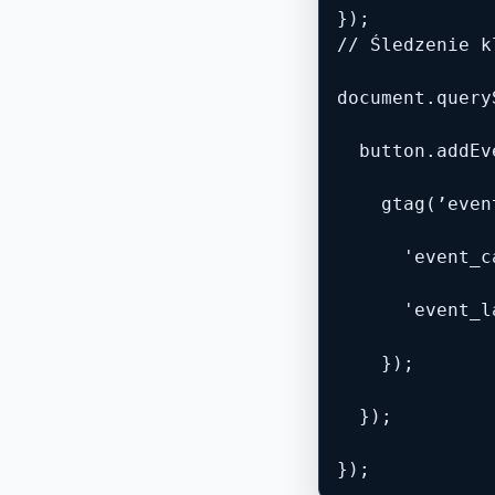
});

// Śledzenie k
document.query
  button.addEv
    gtag(’even
      'event_c
      'event_l
    });

  });

});