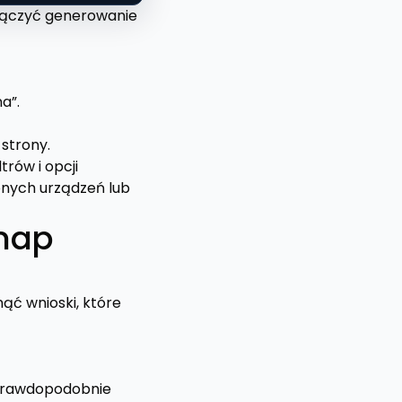
 włączyć generowanie
a”.
strony.
rów i opcji
lonych urządzeń lub
tmap
nąć wnioski, które
o prawdopodobnie