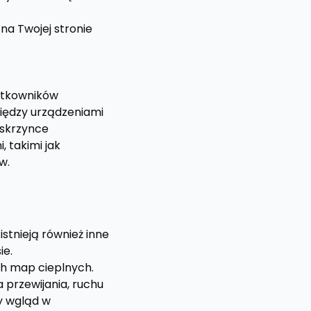
a Twojej stronie
żytkowników
iędzy urządzeniami
 skrzynce
, takimi jak
w.
stnieją również inne
ie.
h map cieplnych.
przewijania, ruchu
wy wgląd w