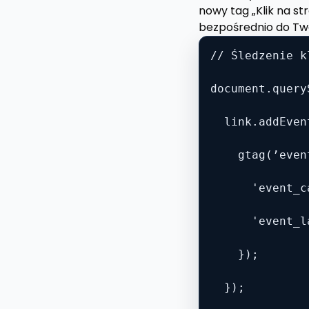
nowy tag „Klik na s
bezpośrednio do Two
// Śledzenie k
document.query
  link.addEven
    gtag(’even
      'event_c
      'event_l
    });

  });
