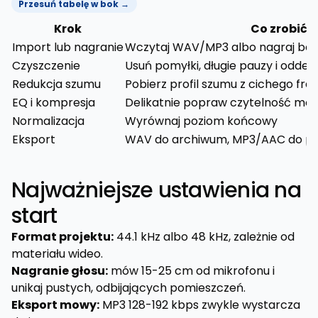
Przesuń tabelę w bok →
Krok
Co zrobić 
Import lub nagranie
Wczytaj WAV/MP3 albo nagraj be
Czyszczenie
Usuń pomyłki, długie pauzy i oddec
Redukcja szumu
Pobierz profil szumu z cichego fr
EQ i kompresja
Delikatnie popraw czytelność mo
Normalizacja
Wyrównaj poziom końcowy
Eksport
WAV do archiwum, MP3/AAC do pub
Najważniejsze ustawienia na
start
Format projektu:
44.1 kHz albo 48 kHz, zależnie od
materiału wideo.
Nagranie głosu:
mów 15-25 cm od mikrofonu i
unikaj pustych, odbijających pomieszczeń.
Eksport mowy:
MP3 128-192 kbps zwykle wystarcza