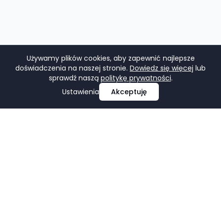
Używamy plików cookies, aby zapewnić najlepsze
doświadczenia na naszej stronie.
Dowiedz się więcej
lub
sprawdź naszą
politykę prywatności
.
Ustawienia
Akceptuję
Profesjonalne projektowanie i tworzenie stron
internetowych, e-commerce, pozycjonowanie i marketing
w mediach społecznościowych.