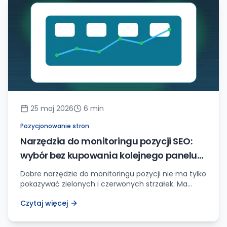
25 maj 2026
6
min
Pozycjonowanie stron
Narzędzia do monitoringu pozycji SEO:
wybór bez kupowania kolejnego panelu
dla panelu
Dobre narzędzie do monitoringu pozycji nie ma tylko
pokazywać zielonych i czerwonych strzałek. Ma
pomóc zrozumieć, które frazy, URL-e i zmiany na
Czytaj więcej
stronie wymagają reakcji.