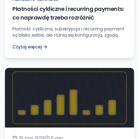
Płatności cykliczne i recurring payments:
co naprawdę trzeba rozróżnić
Płatność cykliczna, subskrypcja i recurring payment
są blisko siebie, ale różnią się konfiguracją, zgodą
klienta, obsługą nieudanych pobrań i anulowaniem.
Czytaj więcej
25 maj 2026
5
min