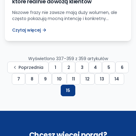
które realnie dowożą klientów
Niszowe frazy nie zawsze mają duży wolumen, ale
często pokazują mocną intencję i konkretny
problem użytkownika.
Czytaj więcej
Wyświetlono
337
–
359
z
359
artykułów
Poprzednia
1
2
3
4
5
6
7
8
9
10
11
12
13
14
15
Chcesz więcej porad?