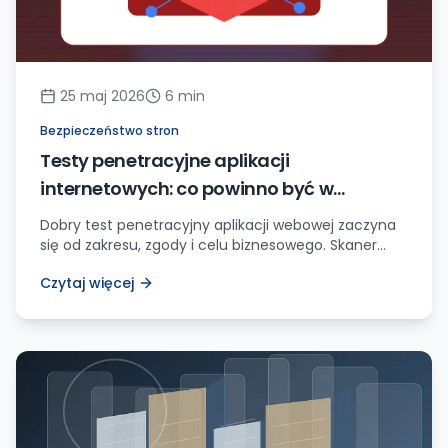
25 maj 2026
6
min
Bezpieczeństwo stron
Testy penetracyjne aplikacji
internetowych: co powinno być w
zakresie, zanim ktoś zacznie klikać skaner
Dobry test penetracyjny aplikacji webowej zaczyna
się od zakresu, zgody i celu biznesowego. Skaner
może pomóc, ale nie zastąpi ręcznego sprawdzenia
Czytaj więcej
logiki, uprawnień i danych.