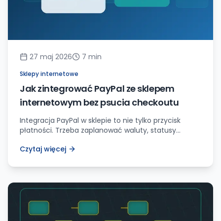
27 maj 2026
7
min
Sklepy internetowe
Jak zintegrować PayPal ze sklepem
internetowym bez psucia checkoutu
Integracja PayPal w sklepie to nie tylko przycisk
płatności. Trzeba zaplanować waluty, statusy
zamówień, webhooki, zwroty, testy sandbox i UX
Czytaj więcej
checkoutu.