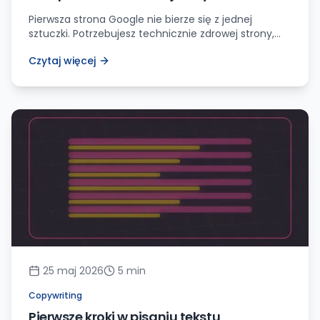
Pierwsza strona Google nie bierze się z jednej
sztuczki. Potrzebujesz technicznie zdrowej strony,
dobrego dopasowania intencji, treści usługowych,
Czytaj więcej
zaufania i mierzenia wyników.
25 maj 2026
5
min
Copywriting
Pierwsze kroki w pisaniu tekstu