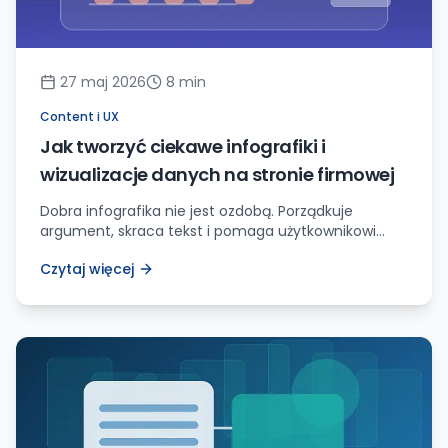
27 maj 2026
8
min
Content i UX
Jak tworzyć ciekawe infografiki i
wizualizacje danych na stronie firmowej
Dobra infografika nie jest ozdobą. Porządkuje
argument, skraca tekst i pomaga użytkownikowi
podjąć decyzję. Zobacz, jak planować dane, układ,
Czytaj więcej
formaty i wdrożenie na stronie WWW.