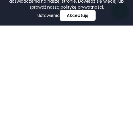
doświadczenia na naszej stronie.
Dowiedz się więcej
lub
sprawdź naszą
politykę prywatności
.
Ustawienia
Akceptuję
Profesjonalne projektowanie i tworzenie stron
internetowych, e-commerce, pozycjonowanie i marketing
w mediach społecznościowych.
Facebook
LinkedIn
Pinterest
Google Business Profile
USŁUGI
FIRMA
Strony Internetowe
Portfolio