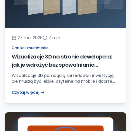
27 maj 2026
7
min
Grafika i multimedia
Wizualizacje 3D na stronie dewelopera:
jak je wdrożyć bez spowalniania
sprzedaży
Wizualizacje 3D pomagają sprzedawać inwestycję,
ale muszą być lekkie, czytelne na mobile i dobrze
osadzone w ścieżce kontaktu. Zobacz praktyczny
Czytaj więcej
model wdrożenia.