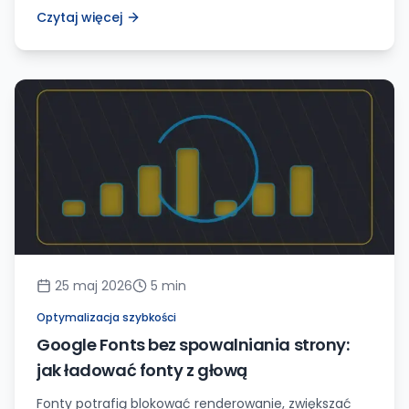
obsługę leadów. Zobacz, co wdrażać, a czego nie
Czytaj więcej
robić dla samego efektu wow.
25 maj 2026
5
min
Optymalizacja szybkości
Google Fonts bez spowalniania strony:
jak ładować fonty z głową
Fonty potrafią blokować renderowanie, zwiększać