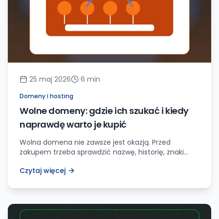
25 maj 2026
6
min
Domeny i hosting
Wolne domeny: gdzie ich szukać i kiedy
naprawdę warto je kupić
Wolna domena nie zawsze jest okazją. Przed
zakupem trzeba sprawdzić nazwę, historię, znaki
towarowe, koszt odnowienia i to, czy domena ma
Czytaj więcej
realne zadanie w projekcie.