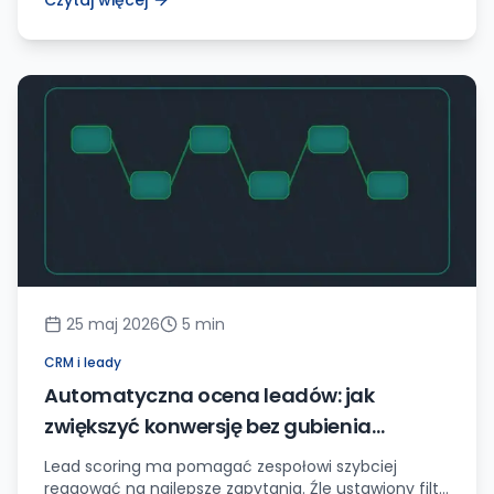
Czytaj więcej
weryfikacja Origin oraz bezpieczne endpointy.
25 maj 2026
5
min
CRM i leady
Automatyczna ocena leadów: jak
zwiększyć konwersję bez gubienia
dobrych zapytań
Lead scoring ma pomagać zespołowi szybciej
reagować na najlepsze zapytania. Źle ustawiony filtr