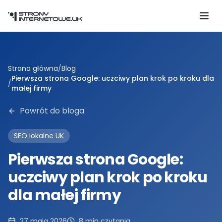
Przejdź do głównej treści
Strona główna
/
Blog
Pierwsza strona Google: uczciwy plan krok po kroku dla
/
małej firmy
Powrót do bloga
SEO lokalne UK
Pierwsza strona Google:
uczciwy plan krok po kroku
dla małej firmy
27 maja 2026
8
min czytania