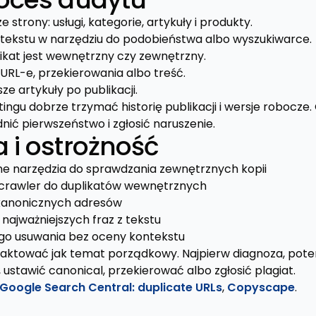
 strony: usługi, kategorie, artykuły i produkty.
tekstu w narzędziu do podobieństwa albo wyszukiwarce.
plikat jest wewnętrzny czy zewnętrzny.
RL-e, przekierowania albo treść.
ze artykuły po publikacji.
ngu dobrze trzymać historię publikacji i wersje robocze.
dnić pierwszeństwo i zgłosić naruszenie.
 i ostrożność
e narzędzia do sprawdzania zewnętrznych kopii
 crawler do duplikatów wewnętrznych
kanonicznych adresów
najważniejszych fraz z tekstu
o usuwania bez oceny kontekstu
 traktować jak temat porządkowy. Najpierw diagnoza, pote
 ustawić canonical, przekierować albo zgłosić plagiat.
Google Search Central: duplicate URLs
,
Copyscape
.