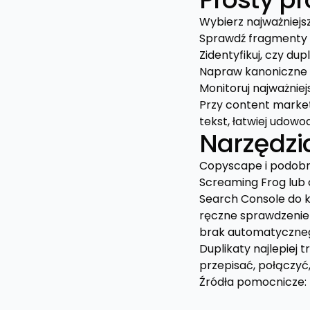
Wybierz najważniejsze
Sprawdź fragmenty 
Zidentyfikuj, czy du
Napraw kanoniczne U
Monitoruj najważniejs
Przy content marketi
tekst, łatwiej udowo
Narzędzia
Copyscape i podobn
Screaming Frog lub
Search Console do 
ręczne sprawdzenie 
brak automatyczneg
Duplikaty najlepiej
przepisać, połączyć,
Źródła pomocnicze: