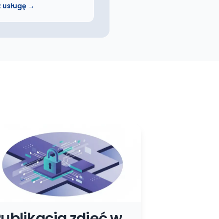
 usługę →
ublikacja zdjęć w