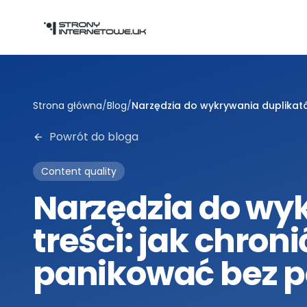
Przejdź do głównej treści
Strona główna
/
Blog
/
Narzędzia do wykrywania duplikató
Powrót do bloga
Content quality
Narzędzia do wy
treści: jak chroni
panikować bez 