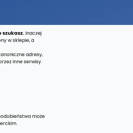
o szukasz.
Inaczej
ny w sklepie, a
kanoniczne adresy,
rzez inne serwisy.
% podobieństwa może
erckim.