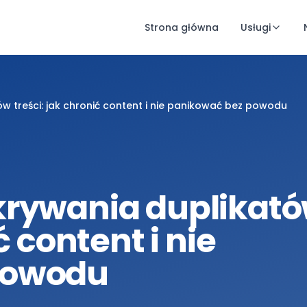
Strona główna
Usługi
w treści: jak chronić content i nie panikować bez powodu
krywania duplikat
ć content i nie
powodu