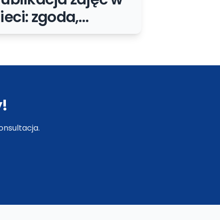
ieci: zgoda,
izerunek i
ezpieczny proces
la firm
!
nsultacja.