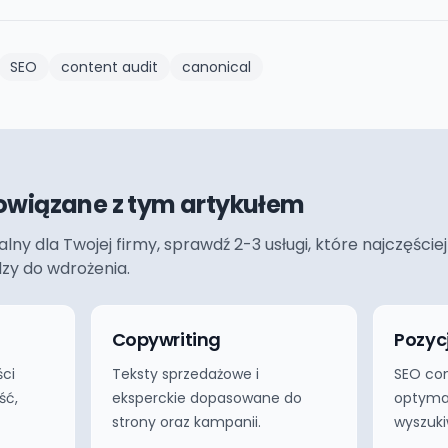
SEO
content audit
canonical
owiązane z tym artykułem
ualny dla Twojej firmy, sprawdź 2-3 usługi, które najczęś
dzy do wdrożenia.
g
Copywriting
Pozyc
ści
Teksty sprzedażowe i
SEO co
ść,
eksperckie dopasowane do
optymal
strony oraz kampanii.
wyszuki