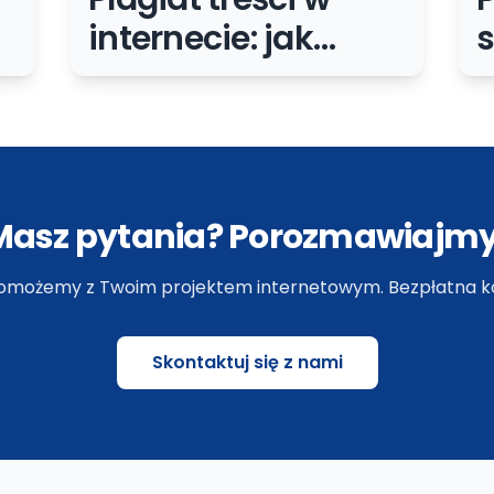
internecie: jak
s
ć
uniknąć
w
kosztownej
b
pomyłki na stronie
d
firmowej
Masz pytania? Porozmawiajmy
omożemy z Twoim projektem internetowym. Bezpłatna ko
Skontaktuj się z nami