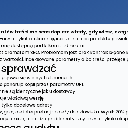
atów treści ma sens dopiero wtedy, gdy wiesz, czeg
any artykuł konkurencji, inaczej na opis produktu powielo
tronę dostępną pod kilkoma adresami.
jest dramatem SEO. Problemem jest brak kontroli: błędne 
z wartości, indeksowane parametry albo treści przejęte p
 sprawdzać
u pojawia się w innych domenach
ie generuje kopii przez parametry URL
 nie są identyczne jak u dostawcy
uje właściwą wersję
 tylko docelowe adresy
sygnał, ale interpretacja należy do człowieka. Wynik 20
egulaminie, a bardzo problematyczny przy artykule eksp
roces audytu