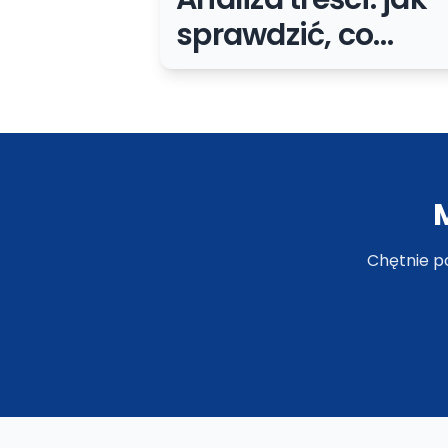
sprawdzić, co
poprawić, połączy
albo usunąć
Chętnie p