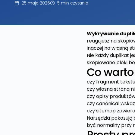
25 maja 2026
5
min czytania
Wykrywanie duplik
reagujesz na skopiow
inaczej na własną s
Nie każdy duplikat 
skopiowane bloki be
Co warto
czy fragment tekst
czy własna strona n
czy opisy produktów
czy canonical wskaz
czy sitemap zawiera
Narzędzia pokazują 
być normalny przy r
Prosty p