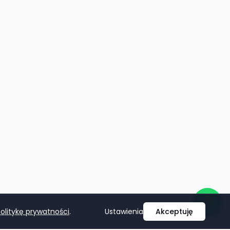
olitykę prywatności
.
Ustawienia
Akceptuję