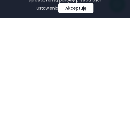
sprawdź naszą
politykę prywatności
.
Ustawienia
Akceptuję
Profesjonalne projektowanie i tworzenie stron
internetowych, e-commerce, pozycjonowanie i marketing
w mediach społecznościowych.
Facebook
LinkedIn
Pinterest
Google Business Profile
USŁUGI
FIRMA
Strony Internetowe
Portfolio
Sklepy E-commerce
O nas