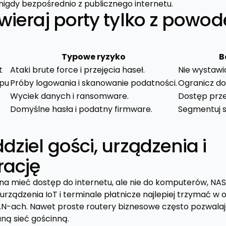
 nigdy bezpośrednio z publicznego internetu.
twieraj porty tylko z powo
Typowe ryzyko
B
t
Ataki brute force i przejęcia haseł.
Nie wystawia
epu
Próby logowania i skanowanie podatności.
Ogranicz dos
Wyciek danych i ransomware.
Dostęp przez
Domyślne hasła i podatny firmware.
Segmentuj si
ddziel gości, urządzenia i
rację
na mieć dostęp do internetu, ale nie do komputerów, NAS
urządzenia IoT i terminale płatnicze najlepiej trzymać w
N-ach. Nawet proste routery biznesowe często pozwalaj
aną sieć gościnną.