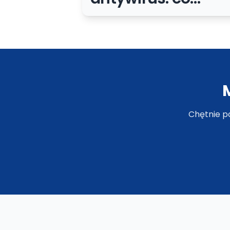
naprawdę jest
potrzebne małej
firmie?
Chętnie p