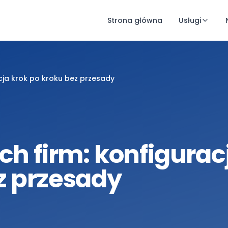
Strona główna
Usługi
acja krok po kroku bez przesady
ch firm: konfigurac
z przesady