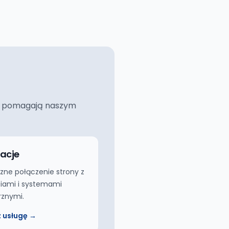
ciej pomagają naszym
racje
zne połączenie strony z
iami i systemami
rznymi.
 usługę →