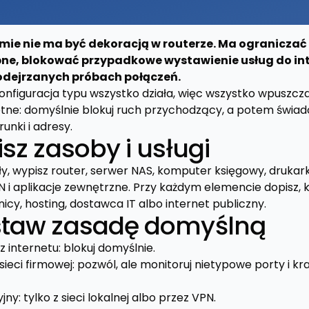
irmie nie ma być dekoracją w routerze. Ma ograniczać
bne, blokować przypadkowe wystawienie usług do int
podejrzanych próbach połączeń.
konfiguracja typu wszystko działa, więc wszystko wpuszcz
otne: domyślnie blokuj ruch przychodzący, a potem świad
unki i adresy.
isz zasoby i usługi
y, wypisz router, serwer NAS, komputer księgowy, drukark
N i aplikacje zewnętrzne. Przy każdym elemencie dopisz, 
nicy, hosting, dostawca IT albo internet publiczny.
ustaw zasadę domyślną
 internetu: blokuj domyślnie.
eci firmowej: pozwól, ale monitoruj nietypowe porty i kraj
ny: tylko z sieci lokalnej albo przez VPN.