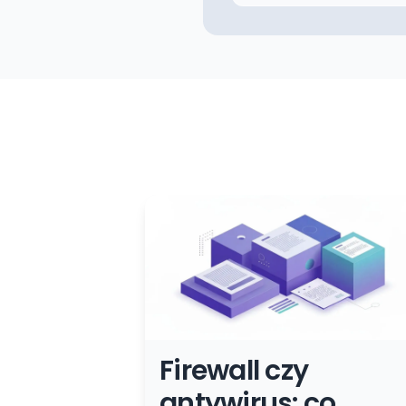
Firewall czy
antywirus: co