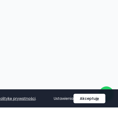
olitykę prywatności
.
Ustawienia
Akceptuję