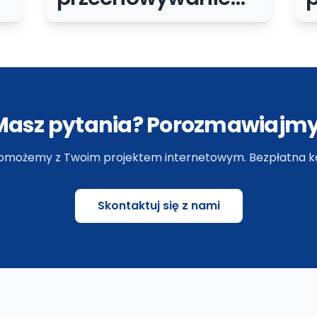
haseł: praktyczne
zasady dla małej
f
firmy
A
Masz pytania? Porozmawiajmy
omożemy z Twoim projektem internetowym. Bezpłatna ko
Skontaktuj się z nami