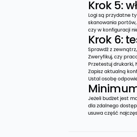
Krok 5: wł
Logi są przydatne ty
skanowania portów, 
czy w konfiguracji n
Krok 6: t
Sprawdź z zewnątrz, 
Zweryfikuj, czy prac
Przetestuj drukarki, 
Zapisz aktualną konf
Ustal osobę odpowied
Minimum, 
Jeżeli budżet jest m
dla zdalnego dostępu
usuwa część najczęs