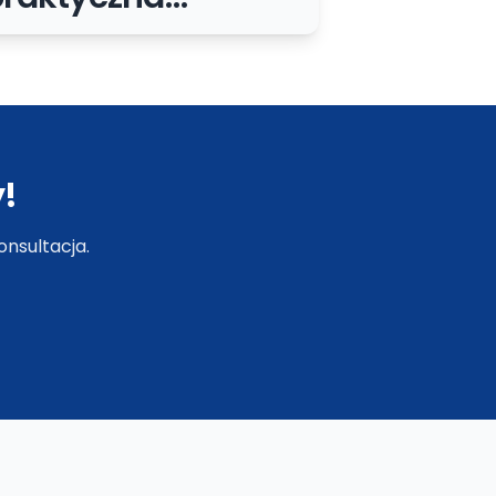
ochrona
ormularzy, panelu i
PI
!
nsultacja.