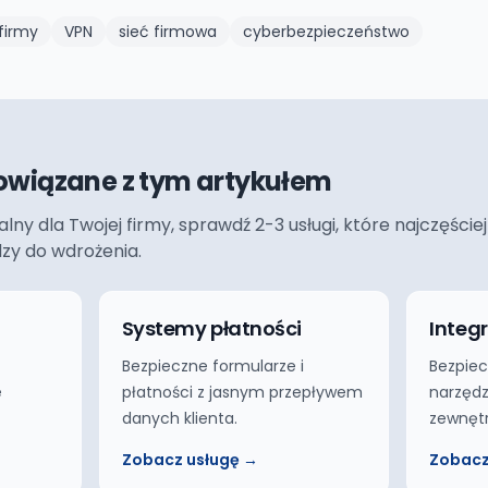
firmy
VPN
sieć firmowa
cyberbezpieczeństwo
owiązane z tym artykułem
ualny dla Twojej firmy, sprawdź 2-3 usługi, które najczęś
dzy do wdrożenia.
Systemy płatności
Integ
Bezpieczne formularze i
Bezpiec
e
płatności z jasnym przepływem
narzędz
danych klienta.
zewnęt
Zobacz usługę →
Zobacz