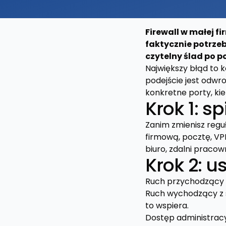
Firewall w małej f
faktycznie potrze
czytelny ślad po 
Największy błąd to 
podejście jest odwr
konkretne porty, kier
Krok 1: sp
Zanim zmienisz reguł
firmową, pocztę, VP
biuro, zdalni pracow
Krok 2: 
Ruch przychodzący z
Ruch wychodzący z si
to wspiera.
Dostęp administracyj