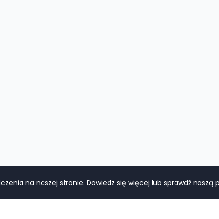
zenia na naszej stronie.
Dowiedz się więcej
lub sprawdź naszą
p