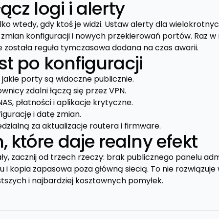
ącz logi i alerty
lko wtedy, gdy ktoś je widzi. Ustaw alerty dla wielokrotny
zmian konfiguracji i nowych przekierowań portów. Raz w
ie została reguła tymczasowa dodana na czas awarii.
est po konfiguracji
jakie porty są widoczne publicznie.
ownicy zdalni łączą się przez VPN.
NAS, płatności i aplikacje krytyczne.
igurację i datę zmian.
zialną za aktualizacje routera i firmware.
które daje realny efekt
ały, zacznij od trzech rzeczy: brak publicznego panelu ad
 i kopia zapasowa poza główną siecią. To nie rozwiązuje 
tszych i najbardziej kosztownych pomyłek.