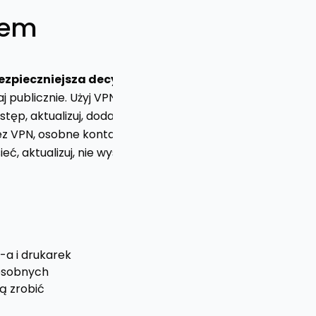
dem
ezpieczniejsza decyzja
j publicznie. Użyj VPN i MFA.
tęp, aktualizuj, dodaj 2FA.
 VPN, osobne konta, kopie offline.
eć, aktualizuj, nie wystawiaj panelu.
-a i drukarek
 osobnych
ą zrobić