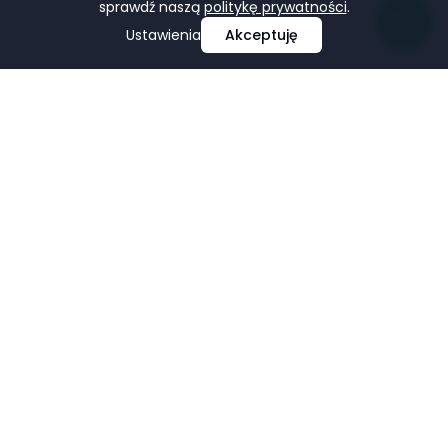
sprawdź naszą
politykę prywatności
.
Ustawienia
Akceptuję
Profesjonalne projektowanie i tworzenie stron
internetowych, e-commerce, pozycjonowanie i marketing
w mediach społecznościowych.
Facebook
LinkedIn
Pinterest
Google Business Profile
USŁUGI
FIRMA
Strony Internetowe
Portfolio
Sklepy E-commerce
O nas