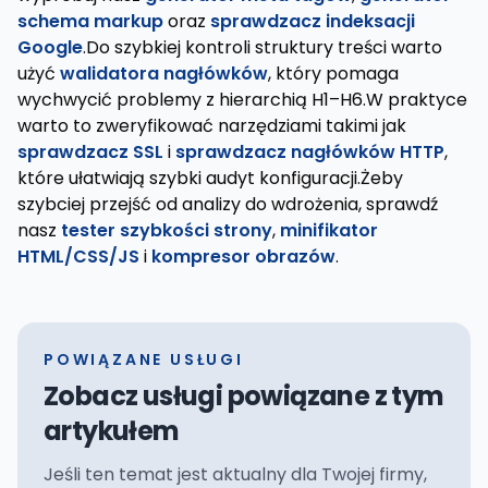
schema markup
oraz
sprawdzacz indeksacji
Google
.Do szybkiej kontroli struktury treści warto
użyć
walidatora nagłówków
, który pomaga
wychwycić problemy z hierarchią H1–H6.W praktyce
warto to zweryfikować narzędziami takimi jak
sprawdzacz SSL
i
sprawdzacz nagłówków HTTP
,
które ułatwiają szybki audyt konfiguracji.Żeby
szybciej przejść od analizy do wdrożenia, sprawdź
nasz
tester szybkości strony
,
minifikator
HTML/CSS/JS
i
kompresor obrazów
.
POWIĄZANE USŁUGI
Zobacz usługi powiązane z tym
artykułem
Jeśli ten temat jest aktualny dla Twojej firmy,