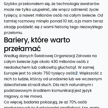
Szybko przekonałem się, że technologia awatarów
może nie tylko uzupełnić, ale wręcz odmienić życie
tysięcy, a nawet milionów osób na całym świecie. Od
tamtej rozmowy minęło ponad 10 lat, a ja mam teraz
okazję podzielić się z wami historią tego niezwykłego
przełomu.
Bariery, które warto
przełamać
Według danych Światowej Organizacji Zdrowia na
całym świecie żyje około 430 milionów osób z
niedosłuchem lub całkowitą głuchotą
1
. W samej
Europie jest to około 750 tysięcy osób
2
. Większość z
nich to ludzie, którzy od urodzenia lub we wczesnym
dzieciństwie stracili słuch. Dla nich naturalnym i
podstawowym środkiem komunikacji jest język
migowy, a nie mowa.
Co więcej, badania pokazują, że aż 70% osób
niesłyszących to funkcjonalni analfabeci, tzn. mają