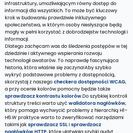
infrastruktury, umożliwiającym równy dostęp do
informacji dla wszystkich. To może być kluczowy
krok w budowaniu prawdziwie inkluzywnego
społeczeństwa, w którym osoby niesłyszące będą
mogły w pełni korzystać z dobrodziejstw technologii i
informacji.
Dlatego zachęcam was do śledzenia postępów w tej
dziedzinie i aktywnego wspierania rozwoju
technologii awatarów. To naprawdę fascynująca
historia, która właśnie się zaczyna!Aby szybko
wykryć podstawowe problemy z dostępnością,
skorzystaj z naszego
checkera dostępności WCAG
,
a przy ocenie kolorów pomocny będzie także
sprawdzacz kontrastu kolorów
.Do szybkiej kontroli
struktury treści warto użyć
walidatora nagłówków
,
który pomaga wychwycić problemy z hierarchią H1–
H6.W praktyce warto to zweryfikować narzędziami
takimi jak
sprawdzacz SSL
i
sprawdzacz
nagłówków HTTP
, które ułatwiają szybki audyt