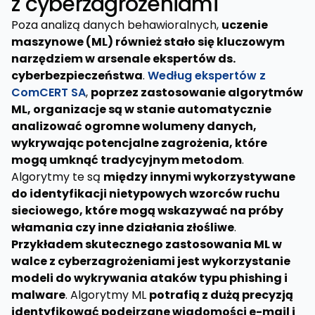
z cyberzagrożeniami
Poza analizą danych behawioralnych,
uczenie
maszynowe (ML) również stało się kluczowym
narzędziem w arsenale ekspertów ds.
cyberbezpieczeństwa
.
Według ekspertów z
ComCERT SA
,
poprzez zastosowanie algorytmów
ML, organizacje są w stanie automatycznie
analizować ogromne wolumeny danych,
wykrywając potencjalne zagrożenia, które
mogą umknąć tradycyjnym metodom
.
Algorytmy te są
między innymi wykorzystywane
do identyfikacji nietypowych wzorców ruchu
sieciowego, które mogą wskazywać na próby
włamania czy inne działania złośliwe
.
Przykładem skutecznego zastosowania ML w
walce z cyberzagrożeniami jest wykorzystanie
modeli do wykrywania ataków typu phishing i
malware
. Algorytmy ML
potrafią z dużą precyzją
identyfikować podejrzane wiadomości e-mail i