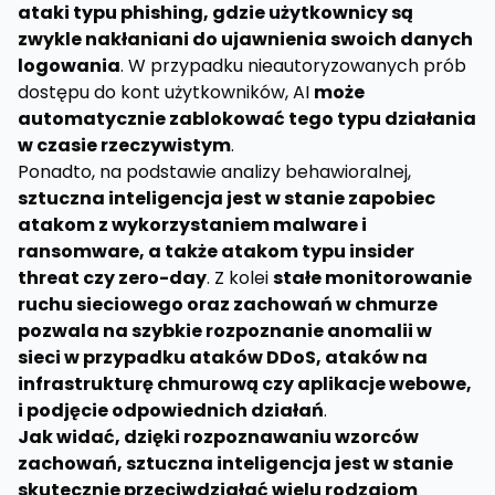
ataki typu phishing, gdzie użytkownicy są
zwykle nakłaniani do ujawnienia swoich danych
logowania
. W przypadku nieautoryzowanych prób
dostępu do kont użytkowników, AI
może
automatycznie zablokować tego typu działania
w czasie rzeczywistym
.
Ponadto, na podstawie analizy behawioralnej,
sztuczna inteligencja jest w stanie zapobiec
atakom z wykorzystaniem malware i
ransomware, a także atakom typu insider
threat czy zero-day
. Z kolei
stałe monitorowanie
ruchu sieciowego oraz zachowań w chmurze
pozwala na szybkie rozpoznanie anomalii w
sieci w przypadku ataków DDoS, ataków na
infrastrukturę chmurową czy aplikacje webowe,
i podjęcie odpowiednich działań
.
Jak widać, dzięki rozpoznawaniu wzorców
zachowań, sztuczna inteligencja jest w stanie
skutecznie przeciwdziałać wielu rodzajom