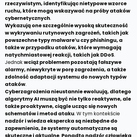
rzeczywistym, identyfikując nietypowe wzorce
ruchu, które mogą wskazywać na próby ataków
cybernetycznych
.
Wykazują one szczególnie wysoką skuteczność
w wykrywaniu rutynowych zagrożeń, takich jak
powszechne typy malware’u czy phishingu, a
także w przypadku ataków, które wymagają
natychmiastowej reakcji, takich jak DDoS
.
Jednak
wciąż problemem pozostają fałszywe
alarmy, niewykryte w porę zagrożenia, a także
zdolność adaptacji systemu do nowych typów
ataków
.
Cyberzagrożenia nieustannie ewoluują, dlatego
algorytmy AI muszą być nie tylko reaktywne, ale
także proaktywne, ciągle ucząc się nowych
schematów i metod ataku
. W tym kontekście
nadzór i wiedza ekspercka są niezbędne do
zapewnienia, że systemy automatyczne są
skuteczne i aktualne
.
Ponadto nadzór człowieka