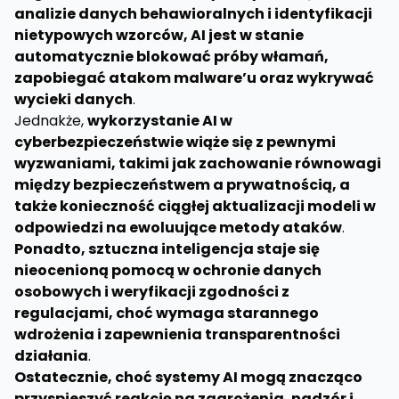
analizie danych behawioralnych i identyfikacji
nietypowych wzorców, AI jest w stanie
automatycznie blokować próby włamań,
zapobiegać atakom malware’u oraz wykrywać
wycieki danych
.
Jednakże,
wykorzystanie AI w
cyberbezpieczeństwie wiąże się z pewnymi
wyzwaniami, takimi jak zachowanie równowagi
między bezpieczeństwem a prywatnością, a
także konieczność ciągłej aktualizacji modeli w
odpowiedzi na ewoluujące metody ataków
.
Ponadto, sztuczna inteligencja staje się
nieocenioną pomocą w ochronie danych
osobowych i weryfikacji zgodności z
regulacjami, choć wymaga starannego
wdrożenia i zapewnienia transparentności
działania
.
Ostatecznie, choć systemy AI mogą znacząco
przyspieszyć reakcję na zagrożenia, nadzór i