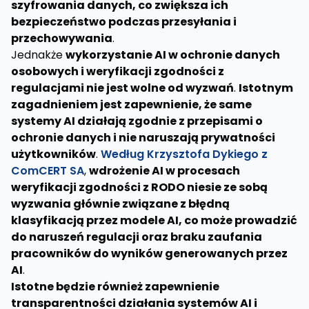
szyfrowania danych, co zwiększa ich
bezpieczeństwo podczas przesyłania i
przechowywania
.
Jednakże
wykorzystanie AI w ochronie danych
osobowych i weryfikacji zgodności z
regulacjami nie jest wolne od wyzwań
.
Istotnym
zagadnieniem jest zapewnienie, że same
systemy AI działają zgodnie z przepisami o
ochronie danych i nie naruszają prywatności
użytkowników
.
Według Krzysztofa Dykiego z
ComCERT SA
,
wdrożenie AI w procesach
weryfikacji zgodności z RODO niesie ze sobą
wyzwania głównie związane z błędną
klasyfikacją przez modele AI, co może prowadzić
do naruszeń regulacji oraz braku zaufania
pracowników do wyników generowanych przez
AI
.
Istotne będzie również zapewnienie
transparentności działania systemów AI i