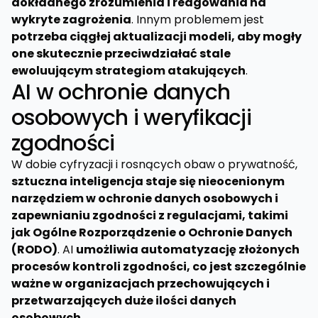
dokładnego zrozumienia i reagowania na
wykryte zagrożenia
. Innym problemem jest
potrzeba ciągłej aktualizacji modeli, aby mogły
one skutecznie przeciwdziałać stale
ewoluującym strategiom atakujących
.
AI w ochronie danych
osobowych i weryfikacji
zgodności
W dobie cyfryzacji i rosnących obaw o prywatność,
sztuczna inteligencja staje się nieocenionym
narzędziem w ochronie danych osobowych i
zapewnianiu zgodności z regulacjami, takimi
jak Ogólne Rozporządzenie o Ochronie Danych
(RODO)
. AI
umożliwia automatyzację złożonych
procesów kontroli zgodności, co jest szczególnie
ważne w organizacjach przechowujących i
przetwarzających duże ilości danych
osobowych
.