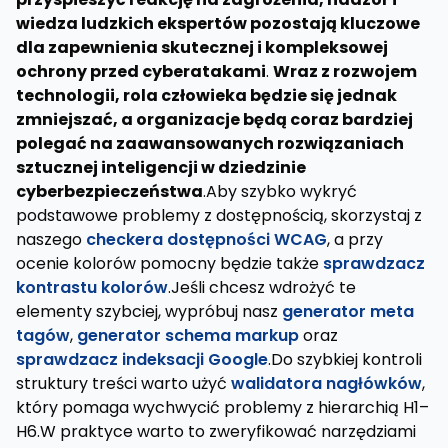
wiedza ludzkich ekspertów pozostają kluczowe
dla zapewnienia skutecznej i kompleksowej
ochrony przed cyberatakami
.
Wraz z rozwojem
technologii, rola człowieka będzie się jednak
zmniejszać, a organizacje będą coraz bardziej
polegać na zaawansowanych rozwiązaniach
sztucznej inteligencji w dziedzinie
cyberbezpieczeństwa
.Aby szybko wykryć
podstawowe problemy z dostępnością, skorzystaj z
naszego
checkera dostępności WCAG
, a przy
ocenie kolorów pomocny będzie także
sprawdzacz
kontrastu kolorów
.Jeśli chcesz wdrożyć te
elementy szybciej, wypróbuj nasz
generator meta
tagów
,
generator schema markup
oraz
sprawdzacz indeksacji Google
.Do szybkiej kontroli
struktury treści warto użyć
walidatora nagłówków
,
który pomaga wychwycić problemy z hierarchią H1–
H6.W praktyce warto to zweryfikować narzędziami