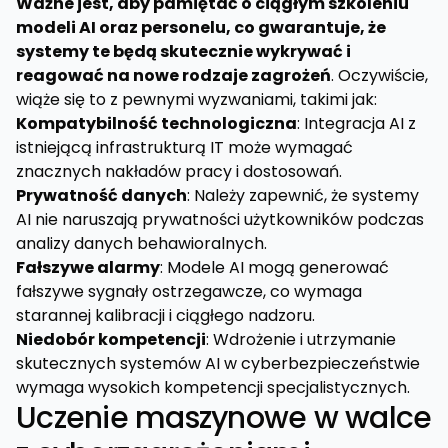
Ważne jest, aby pamiętać o ciągłym szkoleniu
modeli AI oraz personelu, co gwarantuje, że
systemy te będą skutecznie wykrywać i
reagować na nowe rodzaje zagrożeń
. Oczywiście,
wiąże się to z pewnymi wyzwaniami, takimi jak:
Kompatybilność technologiczna
: Integracja AI z
istniejącą infrastrukturą IT może wymagać
znacznych nakładów pracy i dostosowań.
Prywatność danych
: Należy zapewnić, że systemy
AI nie naruszają prywatności użytkowników podczas
analizy danych behawioralnych.
Fałszywe alarmy
: Modele AI mogą generować
fałszywe sygnały ostrzegawcze, co wymaga
starannej kalibracji i ciągłego nadzoru.
Niedobór kompetencji
: Wdrożenie i utrzymanie
skutecznych systemów AI w cyberbezpieczeństwie
wymaga wysokich kompetencji specjalistycznych.
Uczenie maszynowe w walce