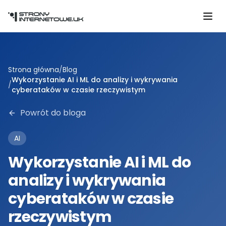
Przejdź do głównej treści
Strona główna
/
Blog
Wykorzystanie AI i ML do analizy i wykrywania
/
cyberataków w czasie rzeczywistym
Powrót do bloga
AI
Wykorzystanie AI i ML do
analizy i wykrywania
cyberataków w czasie
rzeczywistym