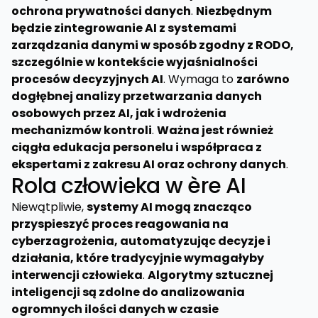
ochrona prywatności danych
.
Niezbędnym
będzie zintegrowanie AI z systemami
zarządzania danymi w sposób zgodny z RODO,
szczególnie w kontekście wyjaśnialności
procesów decyzyjnych AI
. Wymaga to
zarówno
dogłębnej analizy przetwarzania danych
osobowych przez AI, jak i wdrożenia
mechanizmów kontroli
.
Ważna jest również
ciągła edukacja personelu i współpraca z
ekspertami z zakresu AI oraz ochrony danych
.
Rola człowieka w ère AI
Niewątpliwie,
systemy AI mogą znacząco
przyspieszyć proces reagowania na
cyberzagrożenia, automatyzując decyzje i
działania, które tradycyjnie wymagałyby
interwencji człowieka
.
Algorytmy sztucznej
inteligencji są zdolne do analizowania
ogromnych ilości danych w czasie