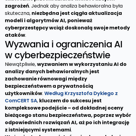
zagrożeń
. Jednak aby analiza behawioralna była
skuteczna,
niezbędna jest ciągła aktualizacja
modeli i algorytmów AI, ponieważ
cyberprzestępcy wciąż doskonalą swoje metody
ataków
.
Wyzwania i ograniczenia AI
w cyberbezpieczeństwie
Niewątpliwie,
wyzwaniem w wykorzystaniu AI do
analizy danych behawioralnych jest
zachowanie równowagi między
bezpieczeństwem a prywatnością
użytkowników
.
Według Krzysztofa Dykiego z
ComCERT SA
,
kluczem do sukcesu jest
kompleksowe podejście – od dokładnej oceny
bieżącego stanu bezpieczeństwa, poprzez wybór
odpowiednich rozwiązań AI, aż po ich integrację
z istniejącymi systemami
.