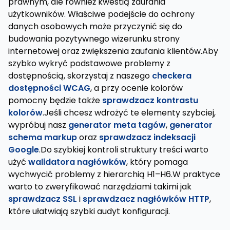
prawnym, ale również kwestią zaufania
użytkowników. Właściwe podejście do ochrony
danych osobowych może przyczynić się do
budowania pozytywnego wizerunku strony
internetowej oraz zwiększenia zaufania klientów.Aby
szybko wykryć podstawowe problemy z
dostępnością, skorzystaj z naszego
checkera
dostępności WCAG
, a przy ocenie kolorów
pomocny będzie także
sprawdzacz kontrastu
kolorów
.Jeśli chcesz wdrożyć te elementy szybciej,
wypróbuj nasz
generator meta tagów
,
generator
schema markup
oraz
sprawdzacz indeksacji
Google
.Do szybkiej kontroli struktury treści warto
użyć
walidatora nagłówków
, który pomaga
wychwycić problemy z hierarchią H1–H6.W praktyce
warto to zweryfikować narzędziami takimi jak
sprawdzacz SSL
i
sprawdzacz nagłówków HTTP
,
które ułatwiają szybki audyt konfiguracji.