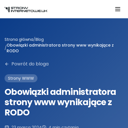
Przejdź do głównej treści
Strona główna
/
Blog
Obowiązki administratora strony www wynikające z
/
RODO
Powrót do bloga
Strony WWW
Obowiązki administratora
strony www wynikające z
RODO
23 marca 2024
4
min czytania